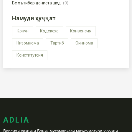
Бе эътибор дониста шуд
(0)
Намуди ҳуҷҷат
Қонун
Кодексҳо
Конвенсия
Низомнома
Тартиб
Оиннома
Конститутсия
ADLIA
Версияи ҳақиқии Бонки мутамаркази маълумотҳои ҳуқуқии