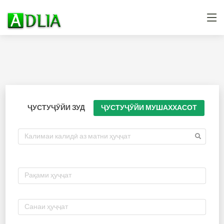
ҶУСТУҶӮЙИ ЗУД
ҶУСТУҶӮЙИ МУШАХХАСОТ