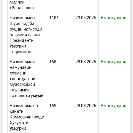
миллии
«Зарафшон»
Низомномаи
1181
23.05.2026
Амалкунанда
Шуро оид ба
рушди иқтисоди
рақамии назди
Президенти
Ҷумҳурии
Тоҷикистон
Низомномаи
168
28.03.2026
Амалкунанда
намунавии
созмони
хонандагони
муассисаҳои
таълимии
таҳсилоти умумӣ
Низомнома ва
169
28.03.2026
Амалкунанда
ҳайати
Комиссияи назди
Ҳукумати
Ҷумҳурии