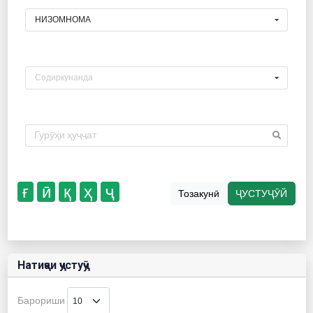
НИЗОМНОМА
Содиркунанда
ғ
ӣ
қ
ҳ
ҷ
Тозакунӣ
ҶУСТУҶӮЙ
Натиҷаи ҷустуҷӯ
Барориши