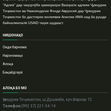
“Адлия” дар чаҳорчӯби ҳамкориҳои Вазорати адлияи Ҷумҳурии
Тоҷикистон ва Намояндагии Фонди Авруосиё дар Ҷумҳурии
Тоҷикистон бо дастгирии молиявии Агентии ИМА оид ба рушди
байналмилалӣ USAID таҳия шудааст.
НИШОНАҲО
Оиди барнома
Нархномаҳо
Алоқа
Бақайдгирӣ
АЛОҚА БО МО
Ҷумҳурии Тоҷикистон, ш.Душанбе, куч.Фархор 12
Телефон:
(992 37) 221-34-14