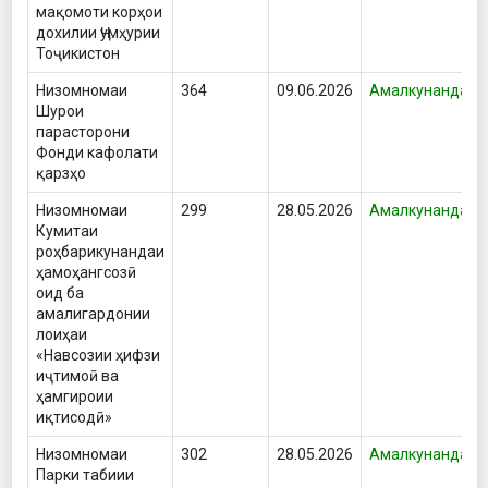
мақомоти корҳои
дохилии Ҷумҳурии
Тоҷикистон
Низомномаи
364
09.06.2026
Амалкунанда
Шурои
парасторони
Фонди кафолати
қарзҳо
Низомномаи
299
28.05.2026
Амалкунанда
Кумитаи
роҳбарикунандаи
ҳамоҳангсозӣ
оид ба
амалигардонии
лоиҳаи
«Навсозии ҳифзи
иҷтимоӣ ва
ҳамгироии
иқтисодӣ»
Низомномаи
302
28.05.2026
Амалкунанда
Парки табиии