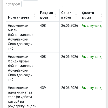
Ҷустуҷӯй
Рақами
Санаи
Ҳолати
Номгуи ҳуҷҷат
ҳуҷҷат
қабул
ҳуҷҷат
Низомномаи
408
26.06.2026
Амалкунанда
Ҷоизаи
байналмилалии
Абуалӣ ибни
Сино дар соҳаи
тиб
Низомномаи
408
26.06.2026
Амалкунанда
Фонди Ҷоизаи
байналмилалии
Абуалӣ ибни
Сино дар соҳаи
тиб
Низомномаи
439
26.06.2026
Амалкунанда
адои хизмат аз
тарафи ҳайати
қаторӣ ва
роҳбарикунандаи