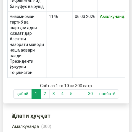
Тоҷикистон оид
ба нуфус ва рушд
Низомномаи
1146
06.03.2026
Амалкунанда
тартиб ва
шартҳои адои
хизмат дар
Агентии
назорати маводи
нашъаовари
назди
Президенти
Ҷумҳурии
Тоҷикистон
Сабт аз 1 то 10 аз 300 сатр
қаблӣ
1
2
3
4
5
…
30
навбатӣ
Ҳолати ҳуҷҷат
Амалкунанда
(300)