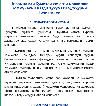
Низомномаи Кумитаи хоҷагии манзилию
коммуналии назди Ҳукумати Ҷумҳурии
Тоҷикистон
1. МУҚАРРАРОТИ УМУМӢ
1. Кумитаи хоҷагии манзилию коммуналии назди Ҳукумати
Ҷумҳурии Тоҷикистон (минбаъд -
Кумита
) мақоми иҷроияи
марказии ҳокимияти давлатӣ буда, амалисозии сиёсати
давлатиро дар соҳаи хоҷагии манзилию коммуналӣ таъмин
менамояд.
2. Кумита фаъолияти худро тибқи Конститутсияи Ҷумҳурии
Тоҷикистон, санадҳои меъёрии ҳуқуқӣ, санадҳои ҳуқуқии
байналмилалии эътирофнамудаи Ҷумҳурии Тоҷикистон ва
Низомномаи Кумитаи хоҷагии манзилию коммуналии назди
Ҳукумати Ҷумҳурии Тоҷикистон (минбаъд -
Низомномаи мазкур
)
амалӣ менамояд.
3. Кумита фаъолияти худро дар ҳамкорӣ бо мақомоти
иҷроияи марказии ҳокимияти давлатӣ, мақомоти иҷроияи
маҳаллии ҳокимияти давлатӣ, мақомоти худидоракунии шаҳрак ва
деҳот, созмонҳои байналмилалӣ, ташкилотҳои ҷамъиятӣ ва
шахсони воқеию ҳуқуқӣ амалӣ менамояд.
2. ВАКОЛАТҲОИ КУМИТА