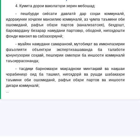
4. Кумита дорои ваколатҳои зерин мебошад:
- пешбурди сиёсати давлатӣ дар соҳаи коммуналӣ,
идоракунии хоҷагии манзилию коммуналӣ, аз ҷумла таъмини оби
ошомиданӣ, рафъи обҳои партов (канализатсия), беҳдошт,
баровардану безарар намудани партовҳо, ободонӣ, нигоҳдошти
фонди манзил ва сабзазоркунӣ;
- муайян намудани самаранокӣ, мутобиқат ва имконпазирии
фаъолияти объектҳои экспертизашаванда ба талаботи
қонунгузории соҳавӣ, пешгирии омилҳои ба иншооти коммуналӣ
таъсиррасонанда;
- тасдиқи барномаҳои мақсадноки минтақавӣ ва нақшаи
чорабиниҳо оид ба ташкил, нигоҳдорӣ ва рушди шабакаҳои
таъмини оби ошомиданӣ, рафъи обҳои партов ва иншооти
дигари коммуналӣ;
...