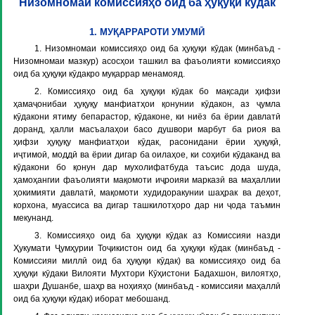
Низомномаи комиссияҳо оид ба ҳуқуқи кӯдак
1. МУҚАРРАРОТИ УМУМӢ
1. Низомномаи комиссияҳо оид ба ҳуқуқи кӯдак (минбаъд -
Низомномаи мазкур) асосҳои ташкил ва фаъолияти комиссияҳо
оид ба ҳуқуқи кӯдакро муқаррар менамояд.
2. Комиссияҳо оид ба ҳуқуқи кӯдак бо мақсади ҳифзи
ҳамаҷонибаи ҳуқуқу манфиатҳои қонунии кӯдакон, аз ҷумла
кӯдакони ятиму бепарастор, кӯдаконе, ки ниёз ба ёрии давлатӣ
доранд, ҳалли масъалаҳои басо душвори марбут ба риоя ва
ҳифзи ҳуқуқу манфиатҳои кӯдак, расонидани ёрии ҳуқуқӣ,
иҷтимоӣ, моддӣ ва ёрии дигар ба оилаҳое, ки соҳиби кӯдаканд ва
кӯдакони бо қонун дар мухолифатбуда таъсис дода шуда,
ҳамоҳангии фаъолияти мақомоти иҷроияи марказӣ ва маҳаллии
ҳокимияти давлатӣ, мақомоти худидоракунии шаҳрак ва деҳот,
корхона, муассиса ва дигар ташкилотҳоро дар ни ҷода таъмин
мекунанд.
3. Комиссияҳо оид ба ҳуқуқи кӯдак аз Комиссияи назди
Ҳукумати Ҷумҳурии Тоҷикистон оид ба ҳуқуқи кӯдак (минбаъд -
Комиссияи миллӣ оид ба ҳуқуқи кӯдак) ва комиссияҳо оид ба
ҳуқуқи кӯдаки Вилояти Мухтори Кӯҳистони Бадахшон, вилоятҳо,
шаҳри Душанбе, шаҳр ва ноҳияҳо (минбаъд - комиссияи маҳаллӣ
оид ба ҳуқуқи кӯдак) иборат мебошанд.