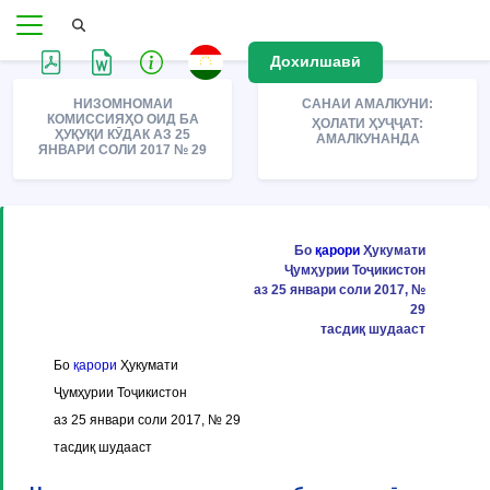
Дохилшавӣ
НИЗОМНОМАИ
САНАИ АМАЛКУНИ:
КОМИССИЯҲО ОИД БА
ҲОЛАТИ ҲУҶҶАТ:
ҲУҚУҚИ КӮДАК АЗ 25
АМАЛКУНАНДА
ЯНВАРИ СОЛИ 2017 № 29
Бо
қарори
Ҳукумати
Ҷумҳурии Тоҷикистон
аз 25 январи соли 2017, №
29
тасдиқ шудааст
Бо
қарори
Ҳукумати
Ҷумҳурии Тоҷикистон
аз 25 январи соли 2017, № 29
тасдиқ шудааст