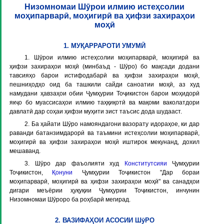
Низомномаи Шӯрои илмию истеҳсолии
моҳипарварӣ, моҳигирӣ ва ҳифзи захираҳои
моҳӣ
1. МУҚАРРАРОТИ УМУМӢ
1. Шӯрои илмию истеҳсолии моҳипарварӣ, моҳигирӣ ва
ҳифзи захираҳои моҳӣ (минбаъд -
Шӯро
) бо мақсади додани
тавсияҳо барои истифодабарӣ ва ҳифзи захираҳои моҳӣ,
пешниҳодҳо оид ба ташкили сайди саноатии моҳӣ, аз худ
намудани ҳавзаҳои обии Ҷумҳурии Тоҷикистон барои моҳидорӣ
якҷо бо муассисаҳои илмию таҳқиқотӣ ва мақоми ваколатдори
давлатӣ дар соҳаи ҳифзи муҳити зист таъсис дода шудааст.
2. Ба ҳайати Шӯро намояндагони вазорату идораҳое, ки дар
раванди батанзимдарорӣ ва таъмини истеҳсолии моҳипарварӣ,
моҳигирӣ ва ҳифзи захираҳои моҳӣ иштирок мекунанд, дохил
мешаванд.
3. Шӯро дар фаъолияти худ
Конститутсияи
Ҷумҳурии
Тоҷикистон,
Қонуни
Ҷумҳурии Тоҷикистон "Дар бораи
моҳипарварӣ, моҳигирӣ ва ҳифзи захираҳои моҳӣ" ва санадҳои
дигари меъёрии ҳуқуқии Ҷумҳурии Тоҷикистон, инчунин
Низомномаи Шӯроро ба роҳбарӣ мегирад.
2. ВАЗИФАҲОИ АСОСИИ ШӯРО