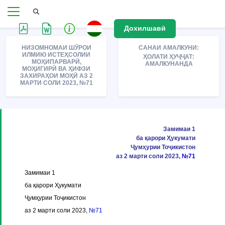
Дохилшавӣ
НИЗОМНОМАИ ШӮРОИ
САНАИ АМАЛКУНИ:
ИЛМИЮ ИСТЕҲСОЛИИ
ҲОЛАТИ ҲУҶҶАТ:
МОҲИПАРВАРӢ,
АМАЛКУНАНДА
МОҲИГИРӢ ВА ҲИФЗИ
ЗАХИРАҲОИ МОҲӢ АЗ 2
МАРТИ СОЛИ 2023, №71
Замимаи 1
ба қарори Ҳукумати
Ҷумҳурии Тоҷикистон
аз 2 марти соли 2023,
№71
Замимаи 1
ба қарори Ҳукумати
Ҷумҳурии Тоҷикистон
аз 2 марти соли 2023,
№71