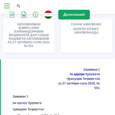
Дохилшавӣ
НИЗОМНОМАИ
САНАИ АМАЛКУНИ:
КОМИССИЯИ
ҲОЛАТИ ҲУҶҶАТ:
БАЙНИИДОРАВИИ
АМАЛКУНАНДА
МАШВАРАТӢ ДАР СОҲАИ
НАҚЛИЁТИ АВТОМОБИЛӢ
АЗ 27 ОКТЯБРИ СОЛИ 2020,
№ 551
Замимаи 1
ба
қарори
Ҳукумати
Ҷумҳурии Тоҷикистон
аз 27 октябри соли 2020, №
551
Замимаи 1
ба
қарори
Ҳукумати
Ҷумҳурии Тоҷикистон