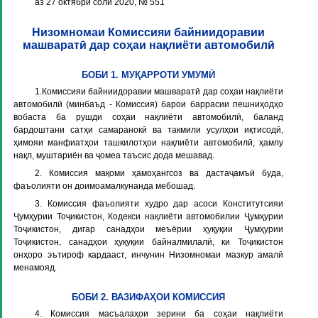
аз 27 октябри соли 2020, № 551
Низомномаи Комиссияи байниидоравии
машваратӣ дар соҳаи нақлиёти автомобилӣ
БОБИ 1. МУҚАРРОТИ УМУМӢ
1.Комиссияи байниидоравии машваратӣ дар соҳаи нақлиёти
автомобилӣ (минбаъд - Комиссия) барои баррасии пешниҳодҳо
вобаста ба рушди соҳаи нақлиёти автомобилӣ, баланд
бардоштани сатҳи самаранокӣ ва такмили усулҳои иқтисодӣ,
ҳимояи манфиатҳои ташкилотҳои нақлиёти автомобилӣ, ҳамлу
нақл, муштариён ва ҷомеа таъсис дода мешавад.
2. Комиссия мақоми ҳамоҳангсоз ва дастаҷамъӣ буда,
фаъолияти он доимоамалкунанда мебошад.
3. Комиссия фаъолияти худро дар асоси Конститутсияи
Ҷумҳурии Тоҷикистон, Кодекси нақлиёти автомобилии Ҷумҳурии
Тоҷикистон, дигар санадҳои меъёрии ҳуқуқии Ҷумҳурии
Тоҷикистон, санадҳои ҳуқуқии байналмилалӣ, ки Тоҷикистон
онҳоро эътироф кардааст, инчунин Низомномаи мазкур амалӣ
менамояд.
БОБИ 2. ВАЗИФАҲОИ КОМИССИЯ
4. Комиссия масъалаҳои зерини ба соҳаи нақлиёти