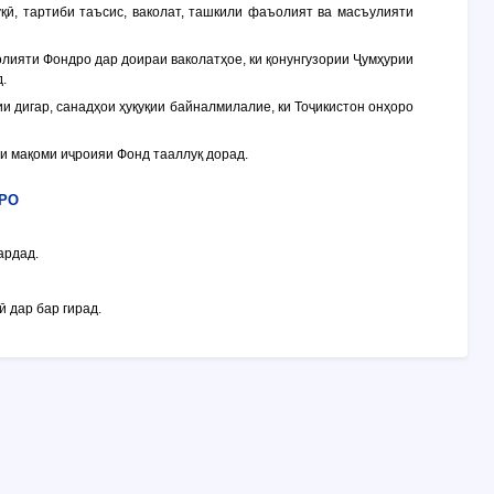
уқӣ, тартиби таъсис, ваколат, ташкили фаъолият ва масъулияти
олияти Фондро дар доираи ваколатҳое, ки қонунгузории Ҷумҳурии
.
и дигар, санадҳои ҳуқуқии байналмилалие, ки Тоҷикистон онҳоро
и мақоми иҷроияи Фонд тааллуқ дорад.
УРО
ардад.
 дар бар гирад.