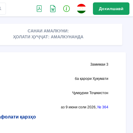
Дохилшавӣ
САНАИ АМАЛКУНИ:
ҲОЛАТИ ҲУҶҶАТ: АМАЛКУНАНДА
Замимаи 3
ба қарори Ҳукумати
Ҷумҳурии Тоҷикистон
аз 9 июни соли 2026,
№ 364
фолати қарзҳо