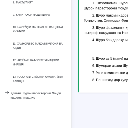
8. МАСЪУЛИЯТ
1. Низомномаи Шуро
Шурои парасторони Фонди
9. КУМИТАҲОИ НАЗДИ ШУРО
2. Шуро мақоми идор
Тоҷикистон, Оинномаи Фон
10. БАРХӮРДИ МАНФИАТҲО ВА ОДОБИ
3. Шуро фаъолияти ху
ХИЗМАТӢ
эътироф намудааст ва Низ
4. Шуро ба идоракун
11. ҲАМКОРӢ БО МАҚОМИ ИҶРОИЯ ВА
АУДИТ
5. Шуро аз 5 (панҷ) 
12. АРЗЁБИИ ФАЪОЛИЯТИ МАҚОМИ
ИҶРОИЯ
6. Шумораи аъзои Шур
7. Узви комиссияҳои 
13. НАЗОРАТИ СИЁСАТИ КАФОЛАТӢ ВА
8. Пешниҳод дар хус
ХАВФҲО
...
Ҳайати Шурои парасторони Фонди
кафолати қарзҳо