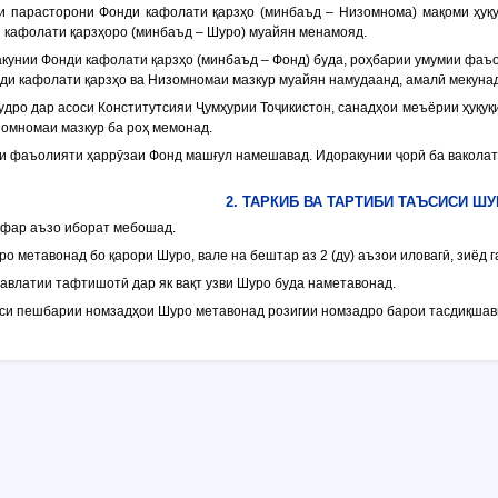
и парасторони Фонди кафолати қарзҳо (минбаъд –
Низомнома
) мақоми ҳуқ
 кафолати қарзҳоро (минбаъд –
Шуро
) муайян менамояд.
акунии Фонди кафолати қарзҳо (минбаъд –
Фонд
) буда, роҳбарии умумии фаъ
ди кафолати қарзҳо ва Низомномаи мазкур муайян намудаанд, амалӣ мекунад
дро дар асоси Конститутсияи Ҷумҳурии Тоҷикистон, санадҳои меъёрии ҳуқуқи
омномаи мазкур ба роҳ мемонад.
ии фаъолияти ҳаррӯзаи Фонд машғул намешавад. Идоракунии ҷорӣ ба ваколат
2. ТАРКИБ ВА ТАРТИБИ ТАЪСИСИ Ш
нафар аъзо иборат мебошад.
о метавонад бо қарори Шуро, вале на бештар аз 2 (ду) аъзои иловагӣ, зиёд г
давлатии тафтишотӣ дар як вақт узви Шуро буда наметавонад.
уси пешбарии номзадҳои Шуро метавонад розигии номзадро барои тасдиқшавӣ