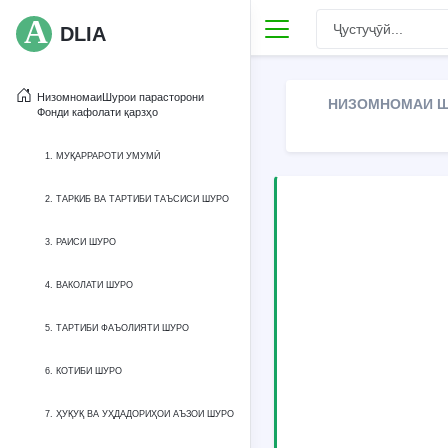
DLIA
НизомномаиШурои парасторони
НИЗОМНОМАИ Ш
Фонди кафолати қарзҳо
1. МУҚАРРАРОТИ УМУМӢ
2. ТАРКИБ ВА ТАРТИБИ ТАЪСИСИ ШУРО
3. РАИСИ ШУРО
4. ВАКОЛАТИ ШУРО
5. ТАРТИБИ ФАЪОЛИЯТИ ШУРО
6. КОТИБИ ШУРО
7. ҲУҚУҚ ВА УҲДАДОРИҲОИ АЪЗОИ ШУРО