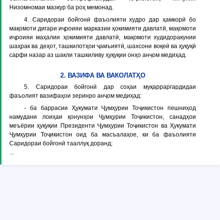
Низомномаи мазкур ба роҳ мемонад.
4. Саридораи бойгонӣ фаъолияти худро дар ҳамкорӣ бо
мақомоти дигари иҷроияи марказии ҳокимияти давлатӣ, мақомоти
иҷроияи маҳалии ҳокимияти давлатӣ, мақомоти худидоракунии
шаҳрак ва деҳот, ташкилотҳои ҷамъиятӣ, шахсони воқеӣ ва ҳуқуқӣ
сарфи назар аз шакли ташкиливу ҳуқуқии онҳо анҷом медиҳад.
2. ВАЗИФА ВА ВАКОЛАТҲО
5. Саридораи бойгонӣ дар соҳаи муқарраргардидаи
фаъолият вазифаҳои зеринро анҷом медиҳад:
- ба баррасии Ҳукумати Ҷумҳурии Тоҷикистон пешниҳод
намудани лоиҳаи қонунҳои Ҷумҳурии Тоҷикистон, санадҳои
меъёрии ҳуқуқии Президенти Ҷумҳурии Тоҷикистон ва Ҳукумати
Ҷумҳурии Тоҷикистон оид ба масъалаҳое, ки ба фаъолияти
Саридораи бойгонӣ тааллуқ доранд;
...