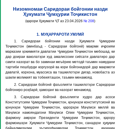
Низомномаи Саридораи бойгонии назди
Ҳукумати Ҷумҳурии Тоҷикистон
(қарори Ҳукумати ҶТ аз 23.04.2026
№ 208
)
1. МУҚАРРАРОТИ УМУМӢ
1. Саридораи бойгонии назди Ҳукумати Ҷумҳурии
Тоҷикистон (минбаъд -
Саридораи бойгонӣ
) мақоми иҷроияи
марказии ҳокимияти давлатии Ҷумҳурии Тоҷикистон мебошад, ки
дар доираи ваколатҳои худ амалисозии сиёсати давлатиро дар
самти назорат ва бо заминаи меъёрию методӣ таъмин намудани
тартиби пешбурди коргузорӣ ва кори бойгонидорӣ дар мақомоти
давлатӣ, корхона, муассиса ва ташкилотҳои дигар, новобаста аз
шакли моликият ва тобеияташон, таъмин менамояд.
2. Саридораи бойгонӣ фаъолияти ташкилотҳои Саридораи
бойгониро роҳбарӣ, ҳамоҳанг ва назорат менамояд.
3. Саридораи бойгонӣ фаъолияти худро дар асоси
Конститутсияи Ҷумҳурии Тоҷикистон, қонунҳои конститутсионӣ ва
қонунҳои Ҷумҳурии Тоҷикистон, қарорҳои Маҷлиси миллӣ ва
Маҷлиси намояндагони Маҷлиси Олии Ҷумҳурии Тоҷикистон,
фармону амрҳои Президенти Ҷумҳурии Тоҷикистон, қарору
фармоишҳои Ҳукумати Ҷумҳурии Тоҷикистон, санадҳои ҳуқуқии
байналмилалии эътирофнамудаи Тоҷикистон, инчунин