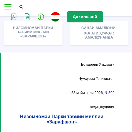
Дохилшавӣ
НИЗОМНОМАИ ПАРКИ
САНАИ АМАЛКУНИ:
ТАБИИИ МИЛЛИИ
ҲОЛАТИ ҲУҶҶАТ:
«ЗАРАФШОН»
АМАЛКУНАНДА
Бо қарори Ҳукумати
Ҷумҳурии Тоҷикистон
аз 28 майи соли 2026,
№302
тасдиқ шудааст
Низомномаи Парки табиии миллии
«Зарафшон»