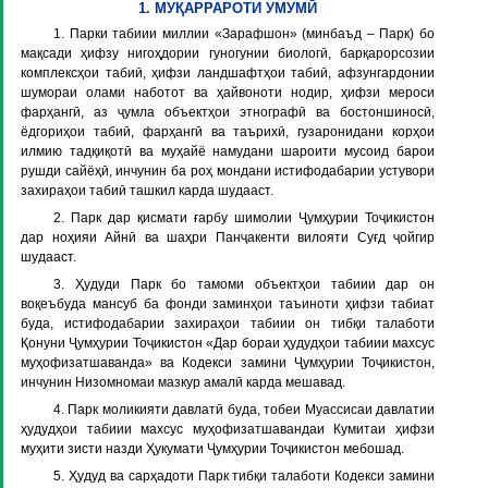
1. МУҚАРРАРОТИ УМУМӢ
1. Парки табиии миллии «Зарафшон» (минбаъд –
Парк
) бо
мақсади ҳифзу нигоҳдории гуногунии биологӣ, барқарорсозии
комплексҳои табиӣ, ҳифзи ландшафтҳои табиӣ, афзунгардонии
шумораи олами наботот ва ҳайвоноти нодир, ҳифзи мероси
фарҳангӣ, аз ҷумла объектҳои этнографӣ ва бостоншиносӣ,
ёдгориҳои табиӣ, фарҳангӣ ва таърихӣ, гузаронидани корҳои
илмию тадқиқотӣ ва муҳайё намудани шароити мусоид барои
рушди сайёҳӣ, инчунин ба роҳ мондани истифодабарии устувори
захираҳои табиӣ ташкил карда шудааст.
2. Парк дар қисмати ғарбу шимолии Ҷумҳурии Тоҷикистон
дар ноҳияи Айнӣ ва шаҳри Панҷакенти вилояти Суғд ҷойгир
шудааст.
3. Ҳудуди Парк бо тамоми объектҳои табиии дар он
воқеъбуда мансуб ба фонди заминҳои таъиноти ҳифзи табиат
буда, истифодабарии захираҳои табиии он тибқи талаботи
Қонуни Ҷумҳурии Тоҷикистон «Дар бораи ҳудудҳои табиии махсус
муҳофизатшаванда» ва Кодекси замини Ҷумҳурии Тоҷикистон,
инчунин Низомномаи мазкур амалӣ карда мешавад.
4. Парк моликияти давлатӣ буда, тобеи Муассисаи давлатии
ҳудудҳои табиии махсус муҳофизатшавандаи Кумитаи ҳифзи
муҳити зисти назди Ҳукумати Ҷумҳурии Тоҷикистон мебошад.
5. Ҳудуд ва сарҳадоти Парк тибқи талаботи Кодекси замини