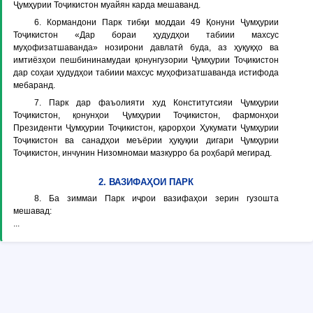
Ҷумҳурии Тоҷикистон муайян карда мешаванд.
6. Кормандони Парк тибқи моддаи 49 Қонуни Ҷумҳурии
Тоҷикистон «Дар бораи ҳудудҳои табиии махсус
муҳофизатшаванда» нозирони давлатӣ буда, аз ҳуқуқҳо ва
имтиёзҳои пешбининамудаи қонунгузории Ҷумҳурии Тоҷикистон
дар соҳаи ҳудудҳои табиии махсус муҳофизатшаванда истифода
мебаранд.
7. Парк дар фаъолияти худ Конститутсияи Ҷумҳурии
Тоҷикистон, қонунҳои Ҷумҳурии Тоҷикистон, фармонҳои
Президенти Ҷумҳурии Тоҷикистон, қарорҳои Ҳукумати Ҷумҳурии
Тоҷикистон ва санадҳои меъёрии ҳуқуқии дигари Ҷумҳурии
Тоҷикистон, инчунин Низомномаи мазкурро ба роҳбарӣ мегирад.
2. ВАЗИФАҲОИ ПАРК
8. Ба зиммаи Парк иҷрои вазифаҳои зерин гузошта
мешавад:
...