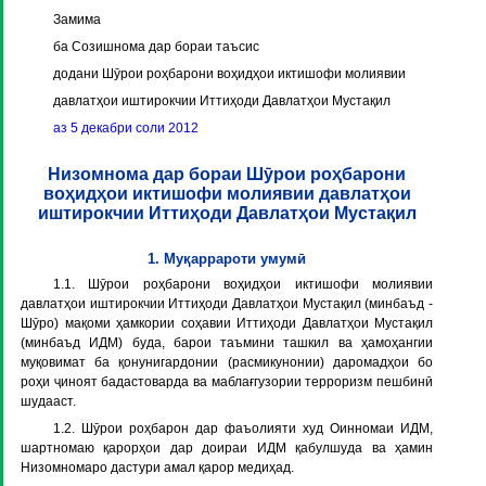
Замима
ба Созишнома дар бораи таъсис
додани Шӯрои роҳбарони воҳидҳои иктишофи молиявии
давлатҳои иштирокчии Иттиҳоди Давлатҳои Мустақил
аз 5 декабри соли 2012
Низомнома дар бораи Шӯрои роҳбарони
воҳидҳои иктишофи молиявии давлатҳои
иштирокчии Иттиҳоди Давлатҳои Мустақил
1. Муқаррароти умумӣ
1.1. Шӯрои роҳбарони воҳидҳои иктишофи молиявии
давлатҳои иштирокчии Иттиҳоди Давлатҳои Мустақил (минбаъд -
Шӯро) мақоми ҳамкории соҳавии Иттиҳоди Давлатҳои Мустақил
(минбаъд ИДМ) буда, барои таъмини ташкил ва ҳамоҳангии
муқовимат ба қонунигардонии (расмикунонии) даромадҳои бо
роҳи ҷиноят бадастоварда ва маблағгузории терроризм пешбинӣ
шудааст.
1.2. Шӯрои роҳбарон дар фаъолияти худ Оинномаи ИДМ,
шартномаю қарорҳои дар доираи ИДМ қабулшуда ва ҳамин
Низомномаро дастури амал қарор медиҳад.