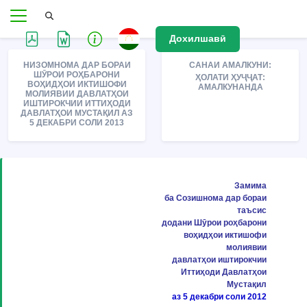
Дохилшавӣ
НИЗОМНОМА ДАР БОРАИ
САНАИ АМАЛКУНИ:
ШӮРОИ РОҲБАРОНИ
ҲОЛАТИ ҲУҶҶАТ:
ВОҲИДҲОИ ИКТИШОФИ
АМАЛКУНАНДА
МОЛИЯВИИ ДАВЛАТҲОИ
ИШТИРОКЧИИ ИТТИҲОДИ
ДАВЛАТҲОИ МУСТАҚИЛ АЗ
5 ДЕКАБРИ СОЛИ 2013
Замима
ба Созишнома дар бораи
таъсис
додани Шӯрои роҳбарони
воҳидҳои иктишофи
молиявии
давлатҳои иштирокчии
Иттиҳоди Давлатҳои
Мустақил
аз 5 декабри соли 2012