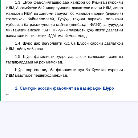
1.3. Шӯро фаъолияташро дар ҳамкорӣ бо Кумитаи иҷроияи
ИДМ, Ассамблеяи байнипарлумонии давлатҳои аъзои ИДМ, дигар
мақомоти ИДМ ва ҳангоми зарурат бо мақомоти кории (иҷроияи)
созмонҳои байналмилалӣ, Гурӯҳи таҳияи чораҳои молиявии
мубориза ба расмикунонии маблағ (минбаъд - ФАТФ) ва гурӯҳҳои
минтақавии амсоли ФАТФ, инчунин мақомоти ҳоқимияти давлатии
давлатҳои иштирокчии ИДМ амалӣ менамояд.
1.4. Шӯро дар фаъолияти худ ба Шӯрои сарони давлатҳои
ИДМ тобеъ мебошад.
1.5. Шӯро фаъолияти худро дар асоси нақшаҳои таҳия ва
тасдиқкардааш ба роҳ мемонад.
Шӯро ҳар сол оид ба фаъолияти худ ба Кумитаи иҷроияи
ИДМ маълумот пешниҳод мекунад.
2. Самтҳои асосии фаъолият ва вазифаҳои Шӯро
...