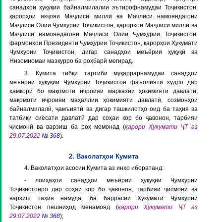
санадҳои ҳуқуқии байналмилалии эътирофнамудаи Тоҷикистон,
қарорҳои якҷояи Маҷлиси миллӣ ва Маҷлиси намояндагони
Маҷлиси Олии Ҷумҳурии Тоҷикистон, қарорҳои Маҷлиси миллӣ ва
Маҷлиси намояндагони Маҷлиси Олии Ҷумҳурии Тоҷикистон,
фармонҳои Президенти Ҷумҳурии Тоҷикистон, қарорҳои Ҳукумати
Ҷумҳурии Тоҷикистон, дигар санадҳои меъёрии ҳуқуқӣ ва
Низомномаи мазкурро ба роҳбарӣ мегирад.
3. Кумита тибқи тартиби муқаррарнамудаи санадҳои
меъёрии ҳуқуқии Ҷумҳурии Тоҷикистон фаъолияти худро дар
ҳамкорӣ бо мақомоти иҷроияи марказии ҳокимияти давлатӣ,
мақомоти иҷроияи маҳаллии ҳокимияти давлатӣ, созмонҳои
байналмилалӣ, ҷамъиятӣ ва дигар ташкилотҳо оид ба таҳия ва
татбиқи сиёсати давлатӣ дар соҳаи кор бо ҷавонон, тарбияи
ҷисмонӣ ва варзиш ба роҳ мемонад (
қарори Ҳукумати ҶТ аз
29.07.2022
№ 368
).
2. Ваколатҳои Кумита
4. Ваколатҳои асосии Кумита аз инҳо иборатанд:
- лоиҳаҳои санадҳои меъёрии ҳуқуқии Ҷумҳурии
Тоҷикистонро дар соҳаи кор бо ҷавонон, тарбияи ҷисмонӣ ва
варзиш таҳия намуда, ба баррасии Ҳукумати Ҷумҳурии
Тоҷикистон пешниҳод менамояд (
қарори Ҳукумати ҶТ аз
29.07.2022
№ 368
);