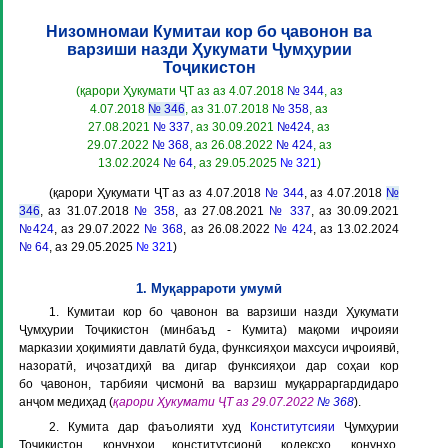
Низомномаи Кумитаи кор бо ҷавонон ва
варзиши назди Ҳукумати Ҷумҳурии
Тоҷикистон
(қарори Ҳукумати ҶТ аз аз 4.07.2018
№ 344
, аз
4.07.2018
№ 346
, аз 31.07.2018
№ 358
, аз
27.08.2021
№ 337
, аз 30.09.2021
№424
, аз
29.07.2022
№ 368
, аз 26.08.2022
№ 424
, аз
13.02.2024
№ 64
, аз 29.05.2025
№ 321
)
(қарори Ҳукумати ҶТ аз аз 4.07.2018
№ 344
, аз 4.07.2018
№
346
, аз 31.07.2018
№ 358
, аз 27.08.2021
№ 337
, аз 30.09.2021
№424
, аз 29.07.2022
№ 368
, аз 26.08.2022
№ 424
, аз 13.02.2024
№ 64
, аз 29.05.2025
№ 321
)
1. Муқаррароти умумӣ
1. Кумитаи кор бо ҷавонон ва варзиши назди Ҳукумати
Ҷумҳурии Тоҷикистон (минбаъд -
Кумита
) мақоми иҷроияи
марказии ҳоқимияти давлатӣ буда, функсияҳои махсуси иҷроиявӣ,
назоратӣ, иҷозатдиҳӣ ва дигар функсияҳои дар соҳаи кор
бо ҷавонон, тарбияи ҷисмонӣ ва варзиш муқарраргардидаро
анҷом медиҳад (
қарори Ҳукумати ҶТ аз 29.07.2022
№ 368
).
2. Кумита дар фаъолияти худ
Конститутсияи
Ҷумҳурии
Тоҷикистон, қонунҳои конститутсионӣ, кодексҳо, қонунҳо,