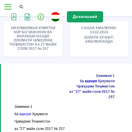
Дохилшавӣ
НИЗОМНОМАИ КУМИТАИ
САНАИ АМАЛКУНИ:
КОР БО ҶАВОНОН ВА
13.02.2024
ВАРЗИШИ НАЗДИ
ҲОЛАТИ ҲУҶҶАТ:
ҲУКУМАТИ ҶУМҲУРИИ
АМАЛКУНАНДА
ТОҶИКИСТОН АЗ 27 МАЙИ
СОЛИ 2017 № 257
Замимаи 1
ба
қарори
Ҳукумати
Ҷумҳурии Тоҷикистон
аз "27" майи соли 2017 №
257
Замимаи 1
ба
қарори
Ҳукумати
Ҷумҳурии Тоҷикистон
аз "27" майи соли 2017 № 257