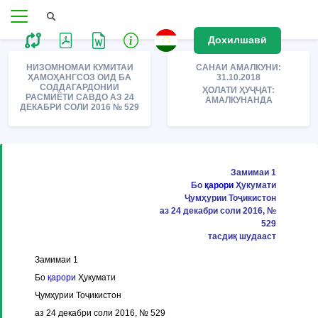
Дохилшавӣ
НИЗОМНОМАИ КУМИТАИ
САНАИ АМАЛКУНИ:
ҲАМОҲАНГСОЗ ОИД БА
31.10.2018
СОДДАГАРДОНИИ
ҲОЛАТИ ҲУҶҶАТ:
РАСМИЁТИ САВДО АЗ 24
АМАЛКУНАНДА
ДЕКАБРИ СОЛИ 2016 № 529
Замимаи 1
Бо
қарори
Ҳукумати
Ҷумҳурии Тоҷикистон
аз 24 декабри соли 2016, №
529
тасдиқ шудааст
Замимаи 1
Бо
қарори
Ҳукумати
Ҷумҳурии Тоҷикистон
аз 24 декабри соли 2016, № 529