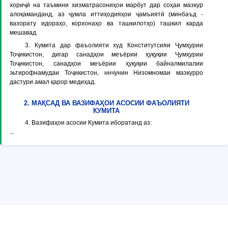
хориҷӣ на таъмини хизматрасониҳои марбут дар соҳаи мазкур
алоқаманданд, аз ҷумла иттиҳодияҳои ҷамъиятӣ (минбаъд -
вазорату идораҳо, корхонаҳо ва ташкилотҳо
) ташкил карда
мешавад.
3. Кумита дар фаъолияти худ Конститутсияи Ҷумҳурии
Тоҷикистон, дигар санадҳои меъёрии ҳуқуқии Ҷумҳурии
Тоҷикистон, санадҳои меъёрии ҳуқуқии байналмилалии
эьтирофнамудаи Тоҷикистон, ннчунин Низомномаи мазкурро
дастури амал қарор медиҳад.
2. МАҚСАД ВА ВАЗИФАҲОИ АСОСИИ ФАЪОЛИЯТИ
КУМИТА
4. Вазифаҳои асосии Кумита иборатанд аз:
...
© Copyright ADLIA. Министерство юстиции Республики Таджикистан,
ГУП «КОНУНИЯТ»