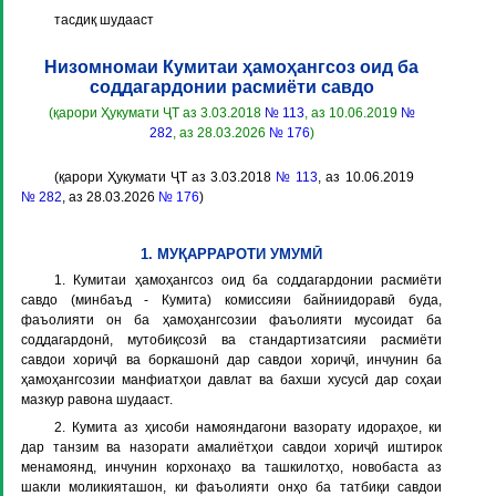
тасдиқ шудааст
Низомномаи Кумитаи ҳамоҳангсоз оид ба
соддагардонии расмиёти савдо
(қарори Ҳукумати ҶТ аз 3.03.2018
№ 113
, аз 10.06.2019
№
282
, аз 28.03.2026
№ 176
)
(қарори Ҳукумати ҶТ аз 3.03.2018
№ 113
, аз 10.06.2019
№ 282
, аз 28.03.2026
№ 176
)
1. МУҚАРРАРОТИ УМУМӢ
1. Кумитаи ҳамоҳангсоз оид ба соддагардонии расмиёти
савдо (минбаъд -
Кумита
) комиссияи байниидоравӣ буда,
фаъолияти он ба ҳамоҳангсозии фаъолияти мусоидат ба
соддагардонӣ, мутобиқсозӣ ва стандартизатсияи расмиёти
савдои хориҷӣ ва боркашонӣ дар савдои хориҷӣ, инчунин ба
ҳамоҳангсозии манфиатҳои давлат ва бахши хусусӣ дар соҳаи
мазкур равона шудааст.
2. Кумита аз ҳисоби намояндагони вазорату идораҳое, ки
дар танзим ва назорати амалиётҳои савдои хориҷӣ иштирок
менамоянд, инчунин корхонаҳо ва ташкилотҳо, новобаста аз
шакли моликияташон, ки фаъолияти онҳо ба татбиқи савдои