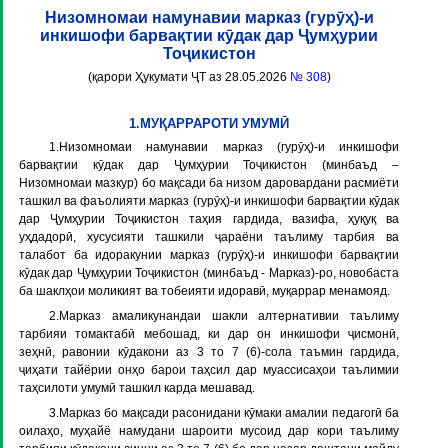
Низомномаи намунавии марказ (гурӯҳ)-и
инкишофи барвақтии кӯдак дар Ҷумҳурии
Тоҷикистон
(қарори Ҳукумати ҶТ аз 28.05.2026
№ 308
)
1.МУҚАРРАРОТИ УМУМӢ
1.Низомномаи намунавии марказ (гурӯҳ)-и инкишофи
барвақтии кӯдак дар Ҷумҳурии Тоҷикистон (минбаъд –
Низомномаи мазкур
) бо мақсади ба низом даровардани расмиёти
ташкил ва фаъолияти марказ (гурӯҳ)-и инкишофи барвақтии кӯдак
дар Ҷумҳурии Тоҷикистон таҳия гардида, вазифа, ҳуқуқ ва
уҳдадорӣ, хусусияти ташкили ҷараёни таълиму тарбия ва
талабот ба идоракунии марказ (гурӯҳ)-и инкишофи барвақтии
кӯдак дар Ҷумҳурии Тоҷикистон (минбаъд -
Марказ
)-ро, новобаста
ба шаклҳои моликият ва тобеияти идоравӣ, муқаррар менамояд.
2.Марказ амаликунандаи шакли алтернативии таълиму
тарбияи томактабӣ мебошад, ки дар он инкишофи ҷисмонӣ,
зеҳнӣ, равонии кӯдакони аз 3 то 7 (6)-сола таъмин гардида,
ҷиҳати тайёрии онҳо барои таҳсил дар муассисаҳои таълимии
таҳсилоти умумӣ ташкил карда мешавад.
3.Марказ бо мақсади расонидани кӯмаки амалии педагогӣ ба
оилаҳо, муҳайё намудани шароити мусоид дар кори таълиму