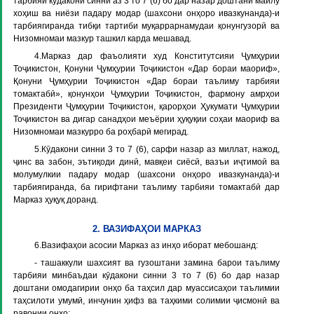
тарбияи кӯдакони синни аз 3 то 7 (6) бо дар назар доштани майлу
хоҳиш ва ниёзи падару модар (шахсони онҳоро ивазкунанда)-и
тарбиягиранда тибқи тартиби муқаррарнамудаи қонунгузорӣ ва
Низомномаи мазкур ташкил карда мешавад.
4.Марказ дар фаъолияти худ Конститутсияи Ҷумҳурии
Тоҷикистон, Қонуни Ҷумҳурии Тоҷикистон «Дар бораи маориф»,
Қонуни Ҷумҳурии Тоҷикистон «Дар бораи таълиму тарбияи
томактабӣ», қонунҳои Ҷумҳурии Тоҷикистон, фармону амрҳои
Президенти Ҷумҳурии Тоҷикистон, қарорҳои Ҳукумати Ҷумҳурии
Тоҷикистон ва дигар санадҳои меъёрии ҳуқуқии соҳаи маориф ва
Низомномаи мазкурро ба роҳбарӣ мегирад.
5.Кӯдакони синни 3 то 7 (6), сарфи назар аз миллат, нажод,
ҷинс ва забон, эътиқоди динӣ, мавқеи сиёсӣ, вазъи иҷтимоӣ ва
молумулкии падару модар (шахсони онҳоро ивазкунанда)-и
тарбиягиранда, ба гирифтани таълиму тарбияи томактабӣ дар
Марказ ҳуқуқ доранд.
2. ВАЗИФАҲОИ МАРКАЗ
6.Вазифаҳои асосии Марказ аз инҳо иборат мебошанд:
- ташаккули шахсият ва гузоштани замина барои таълиму
тарбияи минбаъдаи кӯдакони синни 3 то 7 (6) бо дар назар
доштани омодагирии онҳо ба таҳсил дар муассисаҳои таълимии
таҳсилоти умумӣ, инчунин ҳифз ва таҳкими солимии ҷисмонӣ ва
равонии онҳо;