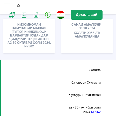
Дохилшавӣ
НИЗОМНОМАИ
САНАИ АМАЛКУНИ:
НАМУНАВИИ МАРКАЗ
30.10.2024
(ГУРӮҲ)-И ИНКИШОФИ
ҲОЛАТИ ҲУҶҶАТ:
БАРВАҚТИИ КӮДАК ДАР
АМАЛКУНАНДА
ҶУМҲУРИИ ТОҶИКИСТОН
АЗ 30 ОКТЯБРИ СОЛИ 2024,
№ 562
Замима
ба қарори Ҳукумати
Ҷумҳурии Тоҷикистон
аз «30» октябри соли
2024,
№ 562