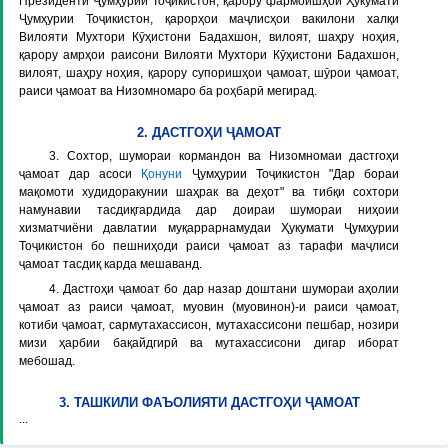
Президенти Ҷумҳурии Тоҷикистон, қарору фармоишҳои Ҳукумати
Ҷумҳурии Тоҷикистон, қарорҳои маҷлисҳои вакилони халқи
Вилояти Мухтори Кӯҳистони Бадахшон, вилоят, шаҳру ноҳия,
қарору амрҳои раисони Вилояти Мухтори Кӯҳистони Бадахшон,
вилоят, шаҳру ноҳия, қарору супоришҳои ҷамоат, шӯрои ҷамоат,
раиси ҷамоат ва Низомномаро ба роҳбарӣ мегирад.
2. ДАСТГОҲИ ҶАМОАТ
3. Сохтор, шумораи кормандон ва Низомномаи дастгоҳи
ҷамоат дар асоси
Қонуни
Ҷумҳурии Тоҷикистон "Дар бораи
мақомоти худидоракунии шаҳрак ва деҳот" ва тибқи сохтори
намунавии тасдиқгардида дар доираи шумораи ниҳоии
хизматчиёни давлатии муқаррарнамудаи Ҳукумати Ҷумҳурии
Тоҷикистон бо пешниҳоди раиси ҷамоат аз тарафи маҷлиси
ҷамоат тасдиқ карда мешаванд.
4. Дастгоҳи ҷамоат бо дар назар доштани шумораи аҳолии
ҷамоат аз раиси ҷамоат, муовин (муовинон)-и раиси ҷамоат,
котиби ҷамоат, сармутахассисон, мутахассисони пешбар, нозири
мизи ҳарбии бақайдгирӣ ва мутахассисони дигар иборат
мебошад.
3. ТАШКИЛИ ФАЪОЛИЯТИ ДАСТГОҲИ ҶАМОАТ
...