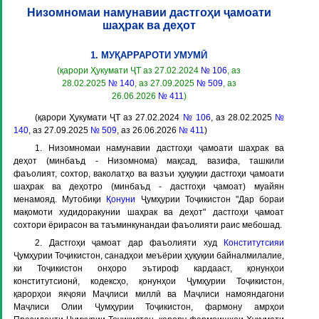
Низомномаи намунавии дастгоҳи ҷамоати
шаҳрак ва деҳот
1. МУҚАРРАРОТИ УМУМӢ
(қарори Ҳукумати ҶТ аз 27.02.2024
№ 106
, аз
28.02.2025
№ 140
, аз 27.09.2025
№ 509
, аз
26.06.2026
№ 411
)
(қарори Ҳукумати ҶТ аз 27.02.2024
№ 106
, аз 28.02.2025
№
140
, аз 27.09.2025
№ 509
, аз 26.06.2026
№ 411
)
1. Низомномаи намунавии дастгоҳи ҷамоати шаҳрак ва
деҳот (минбаъд -
Низомнома
) мақсад, вазифа, ташкили
фаъолият, сохтор, ваколатҳо ва вазъи ҳуқуқии дастгоҳи ҷамоати
шаҳрак ва деҳотро (минбаъд -
дастгоҳи ҷамоат
) муайян
менамояд. Мутобиқи
Қонуни
Ҷумҳурии Тоҷикистон "Дар бораи
мақомоти худидоракунии шаҳрак ва деҳот" дастгоҳи ҷамоат
сохтори ёрирасон ва таъминкунандаи фаъолияти раис мебошад.
2. Дастгоҳи ҷамоат дар фаъолияти худ
Конститутсияи
Ҷумҳурии Тоҷикистон, санадҳои меъёрии ҳуқуқии байналмилалие,
ки Тоҷикистон онҳоро эътироф кардааст, қонунҳои
конститутсионӣ, кодексҳо, қонунҳои Ҷумҳурии Тоҷикистон,
қарорҳои якҷояи Маҷлиси миллӣ ва Маҷлиси намояндагони
Маҷлиси Олии Ҷумҳурии Тоҷикистон, фармону амрҳои