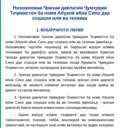
Низомномаи Ҷоизаи давлатии Ҷумҳурии
Тоҷикистон ба номи Абуалӣ ибни Сино дар
соҳаҳои илм ва техника
1. МУҚАРРАРОТИ УМУМӢ
1. Низомномаи Ҷоизаи давлатии Ҷумҳурии Тоҷикистон ба
номи Абуалӣ ибни Сино дар соҳаҳои илм ва техника (минбаъд -
Низомнома
) тартиби пешниҳод ва баррасии корҳои илмию
техникиро ба дарёфти ҷоиза, мақом ва вазифаҳои Кумитаи
Ҷоизаи давлатии Ҷумҳурии Тоҷикистон ба номи Абуалӣ ибни
Сино дар соҳаҳои илм ва техникаи назди Ҳукумати Ҷумҳурии
Тоҷикистон, инчунин супоридани ҷоизаро муайян менамояд.
2. Ҷоизаи давлатии Ҷумҳурии Тоҷикистон ба номи Абуалӣ
ибни Сино дар соҳаҳои илм ва техника ҷоизаи олии давлатӣ
мебошад, ки хизмати олимони ватаниро дар назди ҷомеа ва
давлат эътироф менамояд.
3. Ҷоизаи давлатии Ҷумҳурии Тоҷикистон ба номи Абуалӣ
ибни Сино дар соҳаҳои илм ва ва техника (минбаъд -
ҷоизаи
давлатӣ
) барои корҳои илмии зерин супорида мешавад:
- барои корҳои илмию таҳқиқотӣ дар соҳаи илмҳои
табиатшиносӣ, техникӣ, тиббӣ, кишоварзӣ ва ҷомеашиносиву
гуманитарӣ, ки натиҷаҳои онҳо илми ватаниро ба қадри назаррас