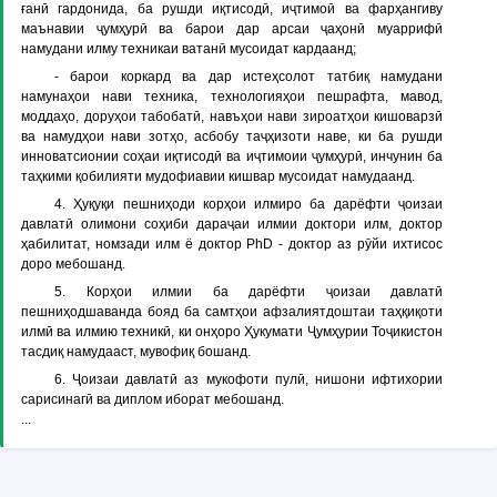
ғанӣ гардонида, ба рушди иқтисодӣ, иҷтимоӣ ва фарҳангиву
маънавии ҷумҳурӣ ва барои дар арсаи ҷаҳонӣ муаррифӣ
намудани илму техникаи ватанӣ мусоидат кардаанд;
- барои коркард ва дар истеҳсолот татбиқ намудани
намунаҳои нави техника, технологияҳои пешрафта, мавод,
моддаҳо, доруҳои табобатӣ, навъҳои нави зироатҳои кишоварзӣ
ва намудҳои нави зотҳо, асбобу таҷҳизоти наве, ки ба рушди
инноватсионии соҳаи иқтисодӣ ва иҷтимоии ҷумҳурӣ, инчунин ба
таҳкими қобилияти мудофиавии кишвар мусоидат намудаанд.
4. Ҳуқуқи пешниҳоди корҳои илмиро ба дарёфти ҷоизаи
давлатӣ олимони соҳиби дараҷаи илмии доктори илм, доктор
ҳабилитат, номзади илм ё доктор PhD - доктор аз рӯйи ихтисос
доро мебошанд.
5. Корҳои илмии ба дарёфти ҷоизаи давлатӣ
пешниҳодшаванда бояд ба самтҳои афзалиятдоштаи таҳқиқоти
илмӣ ва илмию техникӣ, ки онҳоро Ҳукумати Ҷумҳурии Тоҷикистон
тасдиқ намудааст, мувофиқ бошанд.
6. Ҷоизаи давлатӣ аз мукофоти пулӣ, нишони ифтихории
сарисинагӣ ва диплом иборат мебошанд.
...