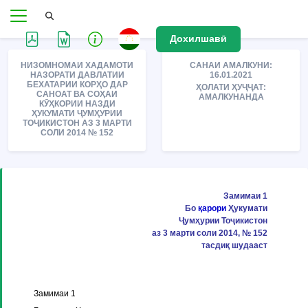
Дохилшавӣ
НИЗОМНОМАИ ХАДАМОТИ
САНАИ АМАЛКУНИ:
НАЗОРАТИ ДАВЛАТИИ
16.01.2021
БЕХАТАРИИ КОРҲО ДАР
ҲОЛАТИ ҲУҶҶАТ:
САНОАТ ВА СОҲАИ
АМАЛКУНАНДА
КӮҲКОРИИ НАЗДИ
ҲУКУМАТИ ҶУМҲУРИИ
ТОҶИКИСТОН АЗ 3 МАРТИ
СОЛИ 2014 № 152
Замимаи 1
Бо
қарори
Ҳукумати
Ҷумҳурии Тоҷикистон
аз 3 марти соли 2014, № 152
тасдиқ шудааст
Замимаи 1