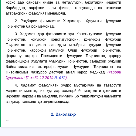
корҳо дар саноати кимиё ва металлургӣ, бехатарии иншооти
борбардор, зарфҳои зери фишор коркунанда ва техникаи
аттраксионӣ фаъолият менамояд.
2. Роҳбарии фаъолияти Хадамотро Ҳукумати Ҷумҳурии
Тоҷикистон ба роҳ мемонад.
3. Хадамот дар фаъолияти худ Конститутсияи Ҷумҳурии
Тоҷикистон, қонунҳои конститутсионӣ, қонунҳои Ҷумҳурии
Тоҷикистон ва дигар санадҳои меъёрии ҳуқуқии Ҷумҳурии
Тоҷикистон, қарорҳои Маҷлиси Олии Ҷумҳурии Тоҷикистон,
фармону амрҳои Президенти Ҷумҳурии Тоҷикистон, қарору
фармоишҳои Ҳукумати Ҷумҳурии Тоҷикистон, санадҳои ҳуқуқии
байналмилалии эътирофнамудаи Ҷумҳурии Тоҷикистон ва
Низомномаи мазкурро дастури амал қарор медиҳад
(қарори
Ҳукумати ҶТ аз 31.12.2019
№ 672
)
.
4. Хадамот фаъолияти худро мустақиман ва тавассути
мақомоти минтақавии худ дар ҳамкорӣ бо мақомоти ҳокимияти
иҷроияи марказӣ ва маҳаллӣ, инҷунин бо ташкилотҳои ҷамъиятӣ
ва дигар ташкилотҳо анҷом медиҳад.
2. Ваколатҳо
...