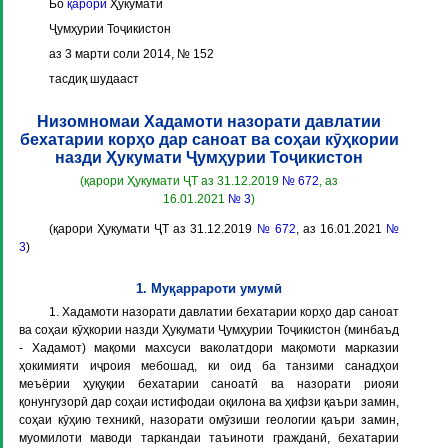
Бо
қарори
Ҳукумати
Ҷумҳурии Тоҷикистон
аз 3 марти соли 2014, № 152
тасдиқ шудааст
Низомномаи Хадамоти назорати давлатии
бехатарии корҳо дар саноат ва соҳаи кӯҳкории
назди Ҳукумати Ҷумҳурии Тоҷикистон
(қарори Ҳукумати ҶТ аз 31.12.2019
№ 672
, аз
16.01.2021
№ 3
)
(қарори Ҳукумати ҶТ аз 31.12.2019
№ 672
, аз 16.01.2021
№
3
)
1. Муқаррароти умумӣ
1. Хадамоти назорати давлатии бехатарии корҳо дар саноат
ва соҳаи кӯҳкории назди Ҳукумати Ҷумҳурии Тоҷикистон (минбаъд
- Хадамот) мақоми махсуси ваколатдори мақомоти марказии
ҳокимияти иҷроия мебошад, ки оид ба танзими санадҳои
меъёрии ҳуқуқии бехатарии саноатӣ ва назорати риояи
қонунгузорӣ дар соҳаи истифодаи оқилона ва ҳифзи қаъри замин,
соҳаи кӯҳию техникӣ, назорати омӯзиши геологии қаъри замин,
муомилоти маводи таркандаи таъиноти гражданӣ, бехатарии