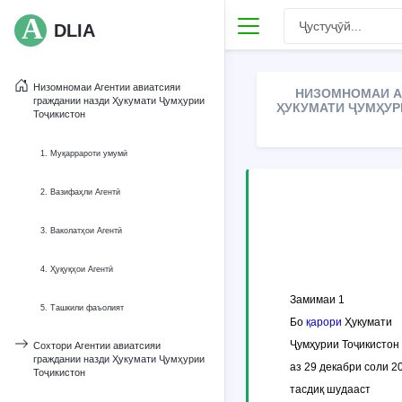
DLIA
Низомномаи Агентии авиатсияи
НИЗОМНОМАИ А
граждании назди Ҳукумати Ҷумҳурии
ҲУКУМАТИ ҶУМҲУРИ
Тоҷикистон
1. Муқаррароти умумӣ
2. Вазифаҳли Агентӣ
3. Ваколатҳои Агентӣ
4. Ҳуқуқҳои Агентӣ
Замимаи 1
5. Ташкили фаъолият
Бо
қарори
Ҳукумати
Ҷумҳурии Тоҷикистон
Сохтори Агентии авиатсияи
граждании назди Ҳукумати Ҷумҳурии
аз 29 декабри соли 2
Тоҷикистон
тасдиқ шудааст