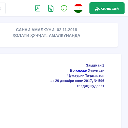
Дохилшавӣ
САНАИ АМАЛКУНИ: 02.11.2018
ҲОЛАТИ ҲУҶҶАТ: АМАЛКУНАНДА
Замимаи 1
Бо
қарори
Ҳукумати
Ҷумҳурии Тоҷикистон
аз 29 декабри соли 2017, № 596
тасдиқ шудааст