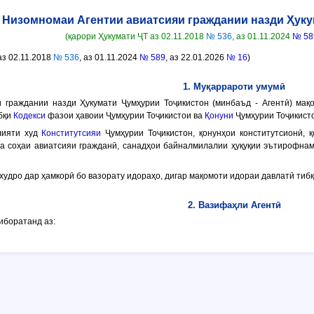
Низомномаи Агентии авиатсияи граждании назди Ҳуку
(қарори Ҳукумати ҶТ аз 02.11.2018
№ 536
, аз 01.11.2024
№ 58
аз 02.11.2018
№ 536
, аз 01.11.2024
№ 589
, аз 22.01.2026
№ 16
)
1. Муқаррароти умумӣ
и граждании назди Ҳукумати Ҷумҳурии Тоҷикистон (минбаъд -
Агентӣ
) мақ
бқи
Кодекси
фазои ҳавоии Ҷумҳурии Тоҷикистои ва
Қонуни
Ҷумҳурии Тоҷикисто
лияти худ
Конститутсияи
Ҷумҳурии Тоҷикистон, қонунҳои конститутсионӣ, 
ба соҳаи авиатсияи гражданӣ, санадҳои байналмилалии ҳуқуқии эътирофна
худро дар ҳамкорӣ бо вазорату идораҳо, дигар мақомоти идораи давлатӣ тиб
2. Вазифаҳли Агентӣ
иборатанд аз: