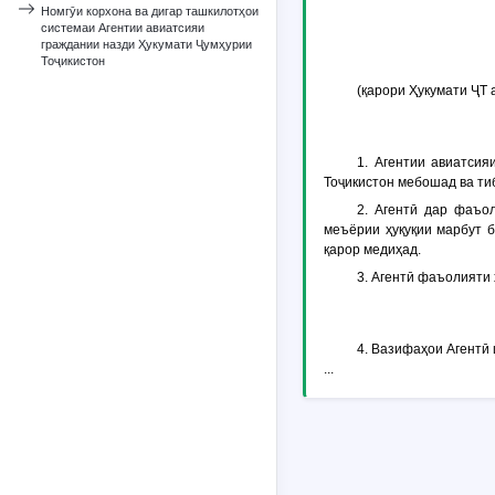
Номгӯи корхона ва дигар ташкилотҳои
системаи Агентии авиатсияи
граждании назди Ҳукумати Ҷумҳурии
Тоҷикистон
(қарори Ҳукумати ҶТ 
1. Агентии авиатсия
Тоҷикистон мебошад ва ти
2. Агентӣ дар фаъо
меъёрии ҳуқуқии марбут 
қарор медиҳад.
3. Агентӣ фаъолияти 
4. Вазифаҳои Агентӣ 
...