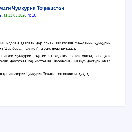
мати Ҷумҳурии Тоҷикистон
9
, аз 22.01.2026
№ 16
)
оми идораи давлатӣ дар соҳаи авиатсияи граждании Ҷумҳурии
н "Дар бораи нақлиёт" таъсис дода шудааст.
қонунҳои Ҷумҳурии Тоҷикистон, Кодекси фазои ҳавоӣ, санадҳои
мудаи Ҷумҳурии Тоҷикистон ва Нюомномаи мазкур дастури амал
қи қонунгузории Ҷумҳурии Тоҷикистон анҷом медиҳад.