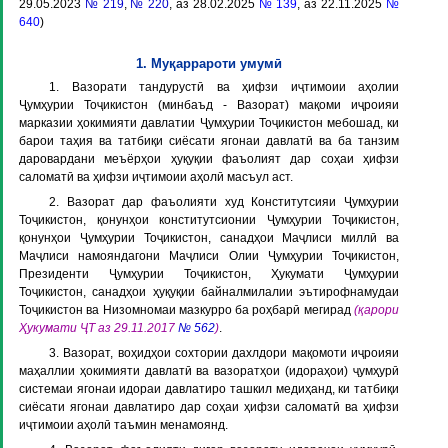
29.05.2023
№ 219
,
№ 220
, аз 28.02.2025
№ 139
, аз 22.11.2025
№
640
)
1. Муқаррароти умумӣ
1. Вазорати тандурустӣ ва ҳифзи иҷтимоии аҳолии
Ҷумҳурии Тоҷикистон (минбаъд -
Вазорат
) мақоми иҷроияи
марказии ҳокимияти давлатии Ҷумҳурии Тоҷикистон мебошад, ки
барои таҳия ва татбиқи сиёсати ягонаи давлатӣ ва ба танзим
даровардани меъёрҳои ҳуқуқии фаъолият дар соҳаи ҳифзи
саломатӣ ва ҳифзи иҷтимоии аҳолӣ масъул аст.
2. Вазорат дар фаъолияти худ Конститутсияи Ҷумҳурии
Тоҷикистон, қонунҳои конститутсионии Ҷумҳурии Тоҷикистон,
қонунҳои Ҷумҳурии Тоҷикистон, санадҳои Маҷлиси миллӣ ва
Маҷлиси намояндагони Маҷлиси Олии Ҷумҳурии Тоҷикистон,
Президенти Ҷумҳурии Тоҷикистон, Ҳукумати Ҷумҳурии
Тоҷикистон, санадҳои ҳуқуқии байналмилалии эътирофнамудаи
Тоҷикистон ва Низомномаи мазкурро ба роҳбарӣ мегирад
(қарори
Ҳукумати ҶТ аз 29.11.2017
№ 562
)
.
3. Вазорат, воҳидҳои сохтории дахлдори мақомоти иҷроияи
маҳаллии ҳокимияти давлатӣ ва вазоратҳои (идораҳои) ҷумҳурӣ
системаи ягонаи идораи давлатиро ташкил медиҳанд, ки татбиқи
сиёсати ягонаи давлатиро дар соҳаи ҳифзи саломатӣ ва ҳифзи
иҷтимоии аҳолӣ таъмин менамоянд.