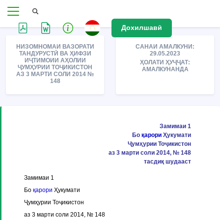
Дохилшавӣ
НИЗОМНОМАИ ВАЗОРАТИ
САНАИ АМАЛКУНИ:
ТАНДУРУСТӢ ВА ҲИФЗИ
29.05.2023
ИҶТИМОИИ АҲОЛИИ
ҲОЛАТИ ҲУҶҶАТ:
ҶУМҲУРИИ ТОҶИКИСТОН
АМАЛКУНАНДА
АЗ 3 МАРТИ СОЛИ 2014 №
148
Замимаи 1
Бо
қарори
Ҳукумати
Ҷумҳурии Тоҷикистон
аз 3 марти соли 2014, № 148
тасдиқ шудааст
Замимаи 1
Бо
қарори
Ҳукумати
Ҷумҳурии Тоҷикистон
аз 3 марти соли 2014, № 148