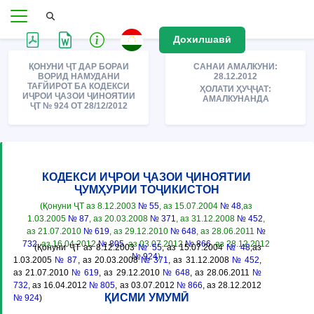
Дохилшавӣ
ҚОНУНИ ҶТ ДАР БОРАИ
САНАИ АМАЛКУНИ:
ВОРИД НАМУДАНИ
28.12.2012
ТАҒЙИРОТ БА КОДЕКСИ
ҲОЛАТИ ҲУҶҶАТ:
ИҶРОИ ҶАЗОИ ҶИНОЯТИИ
АМАЛКУНАНДА
ҶТ № 924 ОТ 28/12/2012
КОДЕКСИ ИҶРОИ ҶАЗОИ ҶИНОЯТИИ
ҶУМҲУРИИ ТОҶИКИСТОН
(Қонуни ҶТ аз 8.12.2003
№ 55
, аз 15.07.2004
№ 48
,аз
1.03.2005
№ 87
, аз 20.03.2008
№ 371
, аз 31.12.2008
№ 452
,
аз 21.07.2010
№ 619
, аз 29.12.2010
№ 648
, аз 28.06.2011
№
732
, аз 16.04.2012
№ 805
, аз 03.07.2012
№ 866
, аз 28.12.2012
(Қонуни ҶТ аз 8.12.2003
№ 55
, аз 15.07.2004
№ 48
,аз
№ 924
)
1.03.2005
№ 87
, аз 20.03.2008
№ 371
, аз 31.12.2008
№ 452
,
аз 21.07.2010
№ 619
, аз 29.12.2010
№ 648
, аз 28.06.2011
№
732
, аз 16.04.2012
№ 805
, аз 03.07.2012
№ 866
, аз 28.12.2012
ҚИСМИ УМУМӢ
№ 924
)