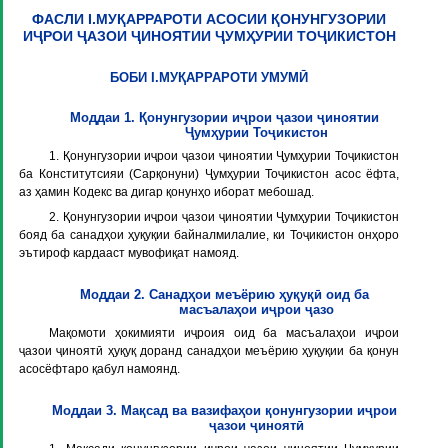
ФАСЛИ I.МУҚАРРАРОТИ АСОСИИ ҚОНУНГУЗОРИИ
ИҶРОИ ҶАЗОИ ҶИНОЯТИИ ҶУМҲУРИИ ТОҶИКИСТОН
БОБИ I.МУҚАРРАРОТИ УМУМӢ
Моддаи 1. Қонунгузории иҷрои ҷазои ҷиноятии
Ҷумҳурии Тоҷикистон
1. Қонунгузории иҷрои ҷазои ҷиноятии Ҷумҳурии Тоҷикистон
ба Конститутсияи (Сарқонуни) Ҷумҳурии Тоҷикистон асос ёфта,
аз ҳамин Кодекс ва дигар қонунҳо иборат мебошад.
2. Қонунгузории иҷрои ҷазои ҷиноятии Ҷумҳурии Тоҷикистон
бояд ба санадҳои ҳуқуқии байналмилалие, ки Тоҷикистон онҳоро
эътироф кардааст мувофиқат намояд.
Моддаи 2. Санадҳои меъёрию ҳуқуқӣ оид ба
масъалаҳои иҷрои ҷазо
Мақомоти ҳокимияти иҷроия оид ба масъалаҳои иҷрои
ҷазои ҷиноятӣ ҳуқуқ доранд санадҳои меъёрию ҳуқуқии ба қонун
асосёфтаро қабул намоянд.
Моддаи 3. Мақсад ва вазифаҳои қонунгузории иҷрои
ҷазои ҷиноятӣ