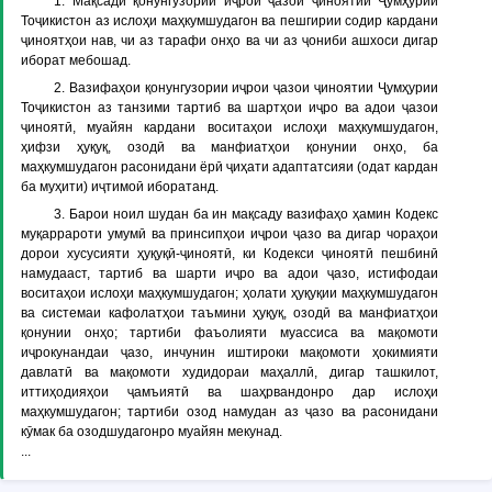
1. Мақсади қонунгузории иҷрои ҷазои ҷиноятии Ҷумҳурии
Тоҷикистон аз ислоҳи маҳкумшудагон ва пешгирии содир кардани
ҷиноятҳои нав, чи аз тарафи онҳо ва чи аз ҷониби ашхоси дигар
иборат мебошад.
2. Вазифаҳои қонунгузории иҷрои ҷазои ҷиноятии Ҷумҳурии
Тоҷикистон аз танзими тартиб ва шартҳои иҷро ва адои ҷазои
ҷиноятӣ, муайян кардани воситаҳои ислоҳи маҳкумшудагон,
ҳифзи ҳуқуқ, озодӣ ва манфиатҳои қонунии онҳо, ба
маҳкумшудагон расонидани ёрӣ ҷиҳати адаптатсияи (одат кардан
ба муҳити) иҷтимоӣ иборатанд.
3. Барои ноил шудан ба ин мақсаду вазифаҳо ҳамин Кодекс
муқаррароти умумӣ ва принсипҳои иҷрои ҷазо ва дигар чораҳои
дорои хусусияти ҳуқуқӣ-ҷиноятӣ, ки Кодекси ҷиноятӣ пешбинӣ
намудааст, тартиб ва шарти иҷро ва адои ҷазо, истифодаи
воситаҳои ислоҳи маҳкумшудагон; ҳолати ҳуқуқии маҳкумшудагон
ва системаи кафолатҳои таъмини ҳуқуқ, озодӣ ва манфиатҳои
қонунии онҳо; тартиби фаъолияти муассиса ва мақомоти
иҷрокунандаи ҷазо, инчунин иштироки мақомоти ҳокимияти
давлатӣ ва мақомоти худидораи маҳаллӣ, дигар ташкилот,
иттиҳодияҳои ҷамъиятӣ ва шаҳрвандонро дар ислоҳи
маҳкумшудагон; тартиби озод намудан аз ҷазо ва расонидани
кӯмак ба озодшудагонро муайян мекунад.
...