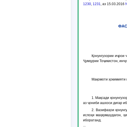
1230
,
1231
, аз 15.03.2016
ФАС
Қонунгузории иҷрои 
Ҷумҳурии Тоҷикистон, инч
Мақомоти ҳокимияти 
1. Мақсади қонунгузо
аз ҷониби ашхоси дигар и
2. Вазифаҳои қонунг
ислоҳи маҳкумшудагон, ҳ
иборатанд.
...