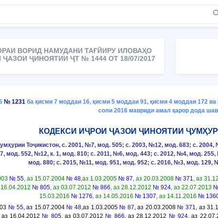
ОРАИ ВОРИД НАМУДАНИ ТАҒЙИРУ ИЛОВАҲО
ҶАЗОИ ҶИНОЯТИИ ҶТ № 1444 ОТ 18/07/2017
15
№ 1231
ба қисми 7 моддаи 16, қисми 5 моддаи 91, қисми 4 моддаи 172 ва
соли 2016 мавриди амал қарор дода шав
КОДЕКСИ ИҶРОИ ҶАЗОИ ҶИНОЯТИИ ҶУМҲУ
урии Тоҷикистон, с. 2001, №7, мод. 505; с. 2003, №12, мод. 683; с. 2004, №7
№7, мод. 552, №12, к. 1, мод. 810; с. 2011, №6, мод. 443; с. 2012, №4, мод. 255
мод. 880; с. 2015, №11, мод. 951, мод. 952; с. 2016, №3, мод. 129, 
2003
№ 55
, аз 15.07.2004
№ 48
,аз 1.03.2005
№ 87
, аз 20.03.2008
№ 371
, аз 31.
з 16.04.2012
№ 805
, аз 03.07.2012
№ 866
, аз 28.12.2012
№ 924
, аз 22.07.2013
№
15.03.2016
№ 1276
, аз 14.05.2016
№ 1307
, аз 14.11.2016
№ 136
003
№ 55
, аз 15.07.2004
№ 48
,аз 1.03.2005
№ 87
, аз 20.03.2008
№ 371
, аз 31
, аз 16.04.2012
№ 805
, аз 03.07.2012
№ 866
, аз 28.12.2012
№ 924
, аз 22.07