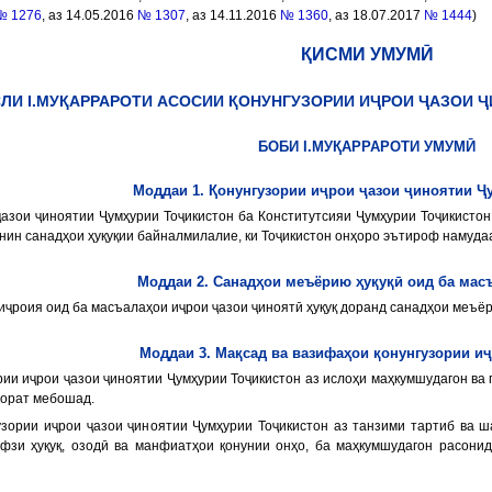
№ 1276
, аз 14.05.2016
№ 1307
, аз 14.11.2016
№ 1360
, аз 18.07.2017
№ 1444
)
ҚИСМИ УМУМӢ
ЛИ I.МУҚАРРАРОТИ АСОСИИ ҚОНУНГУЗОРИИ ИҶРОИ ҶАЗОИ 
БОБИ I.МУҚАРРАРОТИ УМУМӢ
Моддаи 1. Қонунгузории иҷрои ҷазои ҷиноятии Ҷ
ҷазои ҷиноятии Ҷумҳурии Тоҷикистон ба Конститутсияи Ҷумҳурии Тоҷикистон 
унин санадҳои ҳуқуқии байналмилалие, ки Тоҷикистон онҳоро эътироф намуд
Моддаи 2. Санадҳои меъёрию ҳуқуқӣ оид ба мас
иҷроия оид ба масъалаҳои иҷрои ҷазои ҷиноятӣ ҳуқуқ доранд санадҳои меъёр
Моддаи 3. Мақсад ва вазифаҳои қонунгузории и
рии иҷрои ҷазои ҷиноятии Ҷумҳурии Тоҷикистон аз ислоҳи маҳкумшудагон ва 
борат мебошад.
узории иҷрои ҷазои ҷиноятии Ҷумҳурии Тоҷикистон аз танзими тартиб ва ш
ифзи ҳуқуқ, озодӣ ва манфиатҳои қонунии онҳо, ба маҳкумшудагон расонид