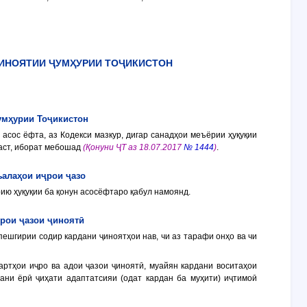
ҶИНОЯТИИ ҶУМҲУРИИ ТОҶИКИСТОН
умҳурии Тоҷикистон
асос ёфта, аз Кодекси мазкур, дигар санадҳои меъёрии ҳуқуқии
ааст, иборат мебошад
(Қонуни ҶТ аз 18.07.2017
№ 1444
)
.
ъалаҳои иҷрои ҷазо
ию ҳуқуқии ба қонун асосёфтаро қабул намоянд.
ҷрои ҷазои ҷиноятӣ
пешгирии содир кардани ҷиноятҳои нав, чи аз тарафи онҳо ва чи
артҳои иҷро ва адои ҷазои ҷиноятӣ, муайян кардани воситаҳои
ани ёрӣ ҷиҳати адаптатсияи (одат кардан ба муҳити) иҷтимоӣ