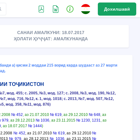
Дохилшавӣ
САНАИ АМАЛКУНИ: 18.07.2017
ҲОЛАТИ ҲУҶҶАТ: АМАЛКУНАНДА
 банди а) қисми 2 моддаи 215 ворид карда шудааст аз 27 марти
ад.
РИИ ТОҶИКИСТОН
, мод. 455; с. 2005, №3, мод. 127; с. 2008, №3, мод. 190, №12,
, №7, мод. 716, №12, к. 1, мод. 1018; с. 2013, №7, мод. 507, №12,
№5, мод. 358, №11, мод. 876)
12.2008
№ 452
, аз 21.07.2010
№ 619
, аз 29.12.2010
№ 648
, аз
 979
, аз 28.12.2013
№ 1036
, аз 23.11.2015
№ 1230
,
1231
, аз
0
, аз 18.07.2017
№ 1444
)
.12.2008
№ 452
, аз 21.07.2010
№ 619
, аз 29.12.2010
№
.2013
№ 979
, аз 28.12.2013
№ 1036
, аз 23.11.2015
№