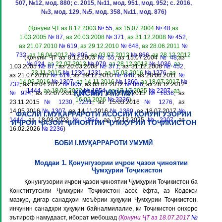
507, №12, мод. 880; с. 2015, №11, мод. 951, мод. 952; с. 2016,
№3, мод. 129, №5, мод. 358, №11, мод. 876)
(Қонуни ҶТ аз 8.12.2003
№ 55
, аз 15.07.2004
№ 48
,аз
1.03.2005
№ 87
, аз 20.03.2008
№ 371
, аз 31.12.2008
№ 452
,
аз 21.07.2010
№ 619
, аз 29.12.2010
№ 648
, аз 28.06.2011
№
732
, аз 16.04.2012
№ 805
, аз 03.07.2012
№ 866
, аз 28.12.2012
(Қонуни ҶТ аз 8.12.2003
№ 55
, аз 15.07.2004
№ 48
,аз
№ 924
, аз 22.07.2013
№ 979
, аз 28.12.2013
№ 1036
, аз
1.03.2005
№ 87
, аз 20.03.2008
№ 371
, аз 31.12.2008
№ 452
,
23.11.2015
№ 1230
,
1231
, аз 15.03.2016
№ 1276
, аз
аз 21.07.2010
№ 619
, аз 29.12.2010
№ 648
, аз 28.06.2011
№
14.05.2016
№ 1307
, аз 14.11.2016
№ 1360
, аз 18.07.2017
№
732
, аз 16.04.2012
№ 805
, аз 03.07.2012
№ 866
, аз 28.12.2012
1444
, аз 18.03.2022
№ 1854
, аз 17.12.2025
№ 2207
, аз
ҚИСМИ УМУМӢ
№ 924
, аз 22.07.2013
№ 979
, аз 28.12.2013
№ 1036
, аз
16.02.2026
№ 2236
)
23.11.2015
№ 1230
,
1231
, аз 15.03.2016
№ 1276
, аз
14.05.2016
№ 1307
, аз 14.11.2016
№ 1360
, аз 18.07.2017
№
ФАСЛИ I.МУҚАРРАРОТИ АСОСИИ ҚОНУНГУЗОРИИ
1444
, аз 18.03.2022
№ 1854
, аз 17.12.2025
№ 2207
, аз
ИҶРОИ ҶАЗОИ ҶИНОЯТИИ ҶУМҲУРИИ ТОҶИКИСТОН
16.02.2026
№ 2236
)
БОБИ I.МУҚАРРАРОТИ УМУМӢ
Моддаи 1. Қонунгузории иҷрои ҷазои ҷиноятии
Ҷумҳурии Тоҷикистон
Қонунгузории иҷрои ҷазои ҷиноятии Ҷумҳурии Тоҷикистон ба
Конститутсияи Ҷумҳурии Тоҷикистон асос ёфта, аз Кодекси
мазкур, дигар санадҳои меъёрии ҳуқуқии Ҷумҳурии Тоҷикистон,
инчунин санадҳои ҳуқуқии байналмилалие, ки Тоҷикистон онҳоро
эътироф намудааст, иборат мебошад
(Қонуни ҶТ аз 18.07.2017
№