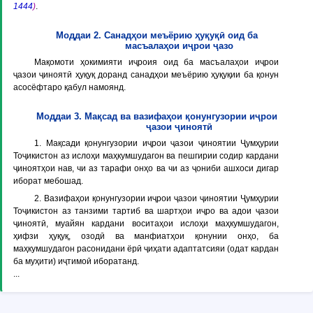
1444
)
.
Моддаи 2. Санадҳои меъёрию ҳуқуқӣ оид ба
масъалаҳои иҷрои ҷазо
Мақомоти ҳокимияти иҷроия оид ба масъалаҳои иҷрои
ҷазои ҷиноятӣ ҳуқуқ доранд санадҳои меъёрию ҳуқуқии ба қонун
асосёфтаро қабул намоянд.
Моддаи 3. Мақсад ва вазифаҳои қонунгузории иҷрои
ҷазои ҷиноятӣ
1. Мақсади қонунгузории иҷрои ҷазои ҷиноятии Ҷумҳурии
Тоҷикистон аз ислоҳи маҳкумшудагон ва пешгирии содир кардани
ҷиноятҳои нав, чи аз тарафи онҳо ва чи аз ҷониби ашхоси дигар
иборат мебошад.
2. Вазифаҳои қонунгузории иҷрои ҷазои ҷиноятии Ҷумҳурии
Тоҷикистон аз танзими тартиб ва шартҳои иҷро ва адои ҷазои
ҷиноятӣ, муайян кардани воситаҳои ислоҳи маҳкумшудагон,
ҳифзи ҳуқуқ, озодӣ ва манфиатҳои қонунии онҳо, ба
маҳкумшудагон расонидани ёрӣ ҷиҳати адаптатсияи (одат кардан
ба муҳити) иҷтимоӣ иборатанд.
...