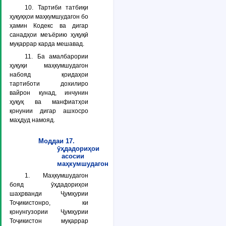
10. Тартиби татбиқи
ҳуқуқҳои маҳкумшудагон бо
ҳамин Кодекс ва дигар
санадҳои меъёрию ҳуқуқӣ
муқаррар карда мешавад.
11. Ба амалбарории
ҳуқуқи маҳкумшудагон
набояд қоидаҳои
тартиботи дохилиро
вайрон кунад, инчунин
ҳуқуқ ва манфиатҳои
қонунии дигар ашхосро
маҳдуд намояд.
Моддаи 17.
ӯҳдадориҳои
асосии
маҳкумшудагон
1. Маҳкумшудагон
бояд ӯҳдадориҳои
шаҳрванди Ҷумҳурии
Тоҷикистонро, ки
қонунгузории Ҷумҳурии
Тоҷикистон муқаррар