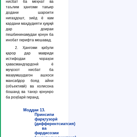
нисбат ба меҳнат ва
таълим ҳангоми тағьир
додани шароити
нигаҳдошт, зиёд ё кам
кардани маҳдудияти ҳуқуқӣ
дар доираи
пешбининамудаи қонун ба
инобат гирифта мешавад.
2. Ҳангоми қабули
қарор дар мавриди
истифодаи чораҳои
ҳавасмандгардонӣ ё
муҷозот нисбат ба
маҳкумшудагон ашхоси
мансабдор бояд айни
(объективӣ) ва холисона
бошанд ва танҳо қонунро
ба роҳбарӣ гиранд.
Моддаи 13.
Принсипи
фарқгузорӣ
(дифферентсиатсия)
ва
фардисозии