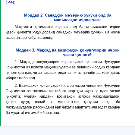
1444
)
.
Моддаи 2. Санадҳои меъёрию ҳуқуқӣ оид ба
масъалаҳои иҷрои ҷазо
Мақомоти ҳокимияти иҷроия оид ба масъалаҳои иҷрои
ҷазои ҷиноятӣ ҳуқуқ доранд санадҳои меъёрию ҳуқуқии ба қонун
асосёфтаро қабул намоянд.
Моддаи 3. Мақсад ва вазифаҳои қонунгузории иҷрои
ҷазои ҷиноятӣ
1. Мақсади қонунгузории иҷрои ҷазои ҷиноятии Ҷумҳурии
Тоҷикистон аз ислоҳи маҳкумшудагон ва пешгирии содир кардани
ҷиноятҳои нав, чи аз тарафи онҳо ва чи аз ҷониби ашхоси дигар
иборат мебошад.
2. Вазифаҳои қонунгузории иҷрои ҷазои ҷиноятии Ҷумҳурии
Тоҷикистон аз танзими тартиб ва шартҳои иҷро ва адои ҷазои
ҷиноятӣ, муайян кардани воситаҳои ислоҳи маҳкумшудагон,
ҳифзи ҳуқуқ, озодӣ ва манфиатҳои қонунии онҳо, ба
маҳкумшудагон расонидани ёрӣ ҷиҳати адаптатсияи (одат кардан
ба муҳити) иҷтимоӣ иборатанд.
...