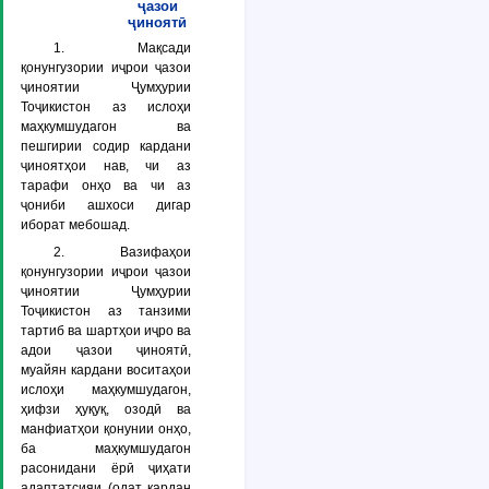
ҷазои
ҷиноятӣ
1. Мақсади
қонунгузории иҷрои ҷазои
ҷиноятии Ҷумҳурии
Тоҷикистон аз ислоҳи
маҳкумшудагон ва
пешгирии содир кардани
ҷиноятҳои нав, чи аз
тарафи онҳо ва чи аз
ҷониби ашхоси дигар
иборат мебошад.
2. Вазифаҳои
қонунгузории иҷрои ҷазои
ҷиноятии Ҷумҳурии
Тоҷикистон аз танзими
тартиб ва шартҳои иҷро ва
адои ҷазои ҷиноятӣ,
муайян кардани воситаҳои
ислоҳи маҳкумшудагон,
ҳифзи ҳуқуқ, озодӣ ва
манфиатҳои қонунии онҳо,
ба маҳкумшудагон
расонидани ёрӣ ҷиҳати
адаптатсияи (одат кардан