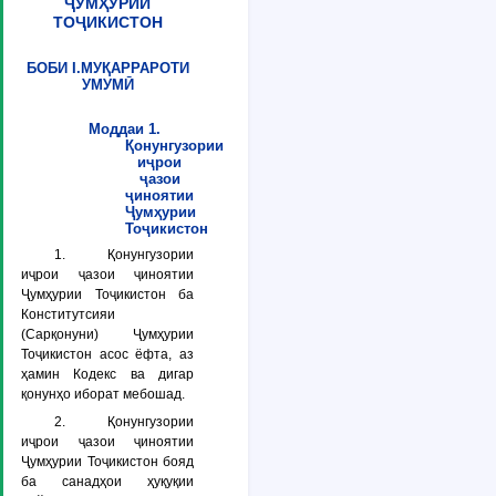
ҶУМҲУРИИ
ТОҶИКИСТОН
БОБИ I.МУҚАРРАРОТИ
УМУМӢ
Моддаи 1.
Қонунгузории
иҷрои
ҷазои
ҷиноятии
Ҷумҳурии
Тоҷикистон
1. Қонунгузории
иҷрои ҷазои ҷиноятии
Ҷумҳурии Тоҷикистон ба
Конститутсияи
(Сарқонуни) Ҷумҳурии
Тоҷикистон асос ёфта, аз
ҳамин Кодекс ва дигар
қонунҳо иборат мебошад.
2. Қонунгузории
иҷрои ҷазои ҷиноятии
Ҷумҳурии Тоҷикистон бояд
ба санадҳои ҳуқуқии