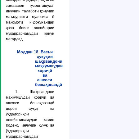
накардани ӯҳдадориҳои ба
зимаашон гузошташуда,
инчунин талаботи қонунии
маъмурияти муассиса ё
мақомоти иҷрокунандаи
ҷазо боиси ҷавобгарии
муқаррарнамудаи қонун
мегардад.
Моддаи 18. Вазъи
ҳуқуқии
шаҳрвандони
маҳкумшудаи
хориҷӣ
ва
ашхоси
бешаҳрвандӣ
1. Шаҳрвандони
маҳкумшудаи хориҷӣ ва
ашхоси бешаҳрвандӣ
дорои ҳуқуқ ва
ӯҳдадориҳои
пешбининамудаи ҳамин
Кодекс, инчунин ҳуқуқ ва
ӯҳдадориҳои
муқаррарнамудаи