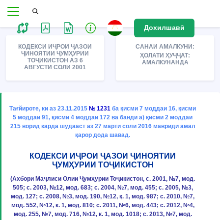
Дохилшавӣ
КОДЕКСИ ИҶРОИ ҶАЗОИ
САНАИ АМАЛКУНИ:
ҶИНОЯТИИ ҶУМҲУРИИ
ҲОЛАТИ ҲУҶҶАТ:
ТОҶИКИСТОН АЗ 6
АМАЛКУНАНДА
АВГУСТИ СОЛИ 2001
Тағйироте, ки аз 23.11.2015
№ 1231
ба қисми 7 моддаи 16, қисми
5 моддаи 91, қисми 4 моддаи 172 ва банди а) қисми 2 моддаи
215 ворид карда шудааст аз 27 марти соли 2016 мавриди амал
қарор дода шавад.
КОДЕКСИ ИҶРОИ ҶАЗОИ ҶИНОЯТИИ
ҶУМҲУРИИ ТОҶИКИСТОН
(Ахбори Маҷлиси Олии Ҷумҳурии Тоҷикистон, с. 2001, №7, мод.
505; с. 2003, №12, мод. 683; с. 2004, №7, мод. 455; с. 2005, №3,
мод. 127; с. 2008, №3, мод. 190, №12, қ. 1, мод. 987; с. 2010, №7,
мод. 552, №12, к. 1, мод. 810; с. 2011, №6, мод. 443; с. 2012, №4,
мод. 255, №7, мод. 716, №12, к. 1, мод. 1018; с. 2013, №7, мод.