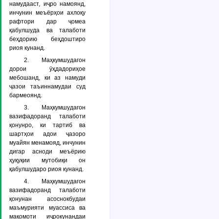
намудааст, иҷро намоянд,
инчунин меъёрҳои ахлоқу
рафтори дар ҷомеа
қабулшуда ва талаботи
беҳдорию беҳдоштиро
риоя кунанд.
2. Маҳкумшудагон
дорои ӯҳдадориҳое
мебошанд, ки аз намуди
ҷазои таъиннамудаи суд
бармеоянд.
3. Маҳкумшудагон
вазифадоранд талаботи
қонунро, ки тартиб ва
шартҳои адои ҷазоро
муайян менамояд, инчунин
дигар асноди меъёрию
ҳуқуқии мутобиқи он
қабулшударо риоя кунанд.
4. Маҳкумшудагон
вазифадоранд талаботи
қонунан асоснокбудаи
маъмурияти муассиса ва
мақомоти иҷрокунандаи