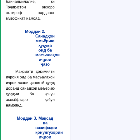
байналмилалие, ки
Тоҷикистон онҳоро
эътироф кардааст
мувофиқат намояд.
Моддаи 2.
Санадҳои
меъёрию
ҳуқуқӣ
оид ба
масъалаҳои
иҷрои
ҷазо
Мақомоти ҳокимияти
иҷроия оид ба масъалаҳои
иҷрои ҷазои ҷиноятӣ ҳуқуқ
доранд санадҳои меъёрию
ҳуқуқии ба қонун
асосёфтаро қабул
намоянд.
Моддаи 3. Мақсад
ва
вазифаҳои
қонунгузории
иҷрои