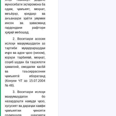
муносибати эҳтиромона ба
одам, ҷамъият, меҳнат,
меъёрҳо, қоидаҳо ва
анъанаҳои ҳаёти умумии
инсон ва ҳавасманд
гардондани рафтори
ҳуқуқӣ мебошад.
2. Воситаҳои асосии
ислоҳи маҳкумшудагон аз
тартиби муқарраршудаи
иҷро ва адои ҷазо (низом),
корҳои тарбиявӣ, меҳнат,
соҳиб шудан ба таҳсилоти
ҳамагонӣ, омодагии касбӣ
ва таъсиррасонии
ҷамъиятӣ иборатанд
(Конуни ЧТ аз 15.07.2004
№ 48).
3. Воситаҳои ислоҳи
маҳкумшудагон бо
назардошти намуди ҷазо,
хусусият ва дараҷаи хавфи
ҷамъиятии ҷинояти
содиршуда, шахсияти