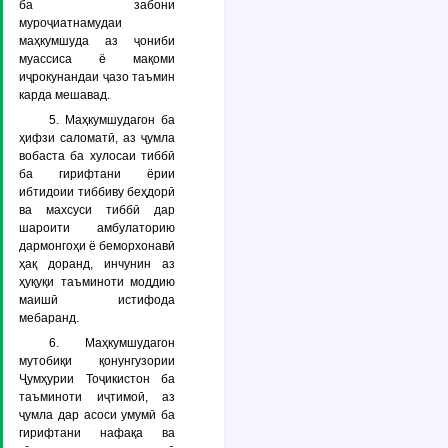
ба забони
муроҷиатнамудаи
маҳкумшуда аз ҷониби
муассиса ё мақоми
иҷрокунандаи ҷазо таъмин
карда мешавад.
5. Маҳкумшудагон ба
ҳифзи саломатӣ, аз ҷумла
вобаста ба хулосаи тиббӣ
ба гирифтани ёрии
ибтидоии тиббиву беҳдорӣ
ва махсуси тиббӣ дар
шароити амбулаторию
дармонгоҳи ё беморхонавӣ
ҳақ доранд, инчунин аз
ҳуқуқи таъминоти моддию
маишӣ истифода
мебаранд.
6. Маҳкумшудагон
мутобиқи қонунгузории
Ҷумҳурии Тоҷикистон ба
таъминоти иҷтимоӣ, аз
ҷумла дар асоси умумӣ ба
гирифтани нафақа ва