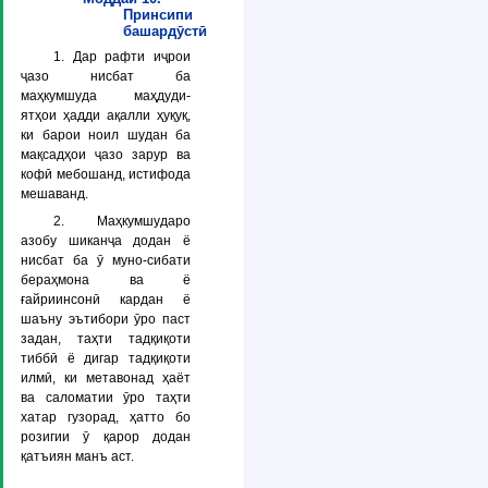
Принсипи
башардӯстӣ
1. Дар рафти иҷрои
ҷазо нисбат ба
маҳкумшуда маҳдуди-
ятҳои ҳадди ақалли ҳуқуқ,
ки барои ноил шудан ба
мақсадҳои ҷазо зарур ва
кофӣ мебошанд, истифода
мешаванд.
2. Маҳкумшударо
азобу шиканҷа додан ё
нисбат ба ӯ муно-сибати
бераҳмона ва ё
ғайриинсонӣ кардан ё
шаъну эътибори ӯро паст
задан, таҳти тадқиқоти
тиббӣ ё дигар тадқиқоти
илмӣ, ки метавонад ҳаёт
ва саломатии ӯро таҳти
хатар гузорад, ҳатто бо
розигии ӯ қарор додан
қатъиян манъ аст.