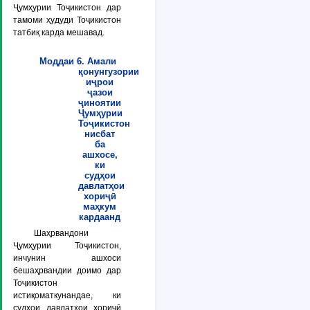
Ҷумҳурии Тоҷикистон дар
тамоми ҳудуди Тоҷикистон
татбиқ карда мешавад.
Моддаи 6. Амали
қонунгузории
иҷрои
ҷазои
ҷиноятии
Ҷумҳурии
Тоҷикистон
нисбат
ба
ашхосе,
ки
судҳои
давлатҳои
хориҷӣ
маҳкум
кардаанд
Шаҳрвандони
Ҷумҳурии Тоҷикистон,
инчунин ашхоси
бешаҳрвандии доимо дар
Тоҷикистон
истиқоматкунандае, ки
судҳои давлатҳои хориҷӣ