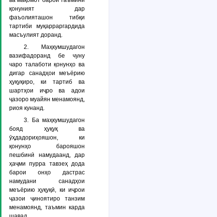
ва мақомот барои таъмини
қонуният дар
фаъолияташон тибқи
тартиби муқарраргардида
масъулият доранд.
2. Маҳкумшудагон
вазифадоранд бе чуну
чаро талаботи қонунҳо ва
дигар санадҳои меъёрию
ҳуқуқиро, ки тартиб ва
шартҳои иҷро ва адои
ҷазоро муайян менамоянд,
риоя кунанд.
3. Ба маҳкумшудагон
бояд ҳуқуқ ва
ӯҳдадориҳояшон, ки
қонунҳо барояшон
пешбинӣ намудаанд, дар
ҳаҷми пурра тавзеҳ дода
барои онҳо дастрас
намудани санадҳои
меъёрию ҳуқуқӣ, ки иҷрои
ҷазои ҷиноятиро танзим
менамоянд, таъмин карда
шавад.