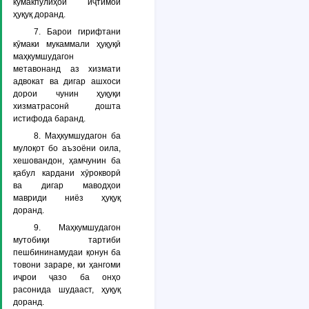
кӯмакпулиҳои иҷтимоӣ
ҳуқуқ доранд.
7. Барои гирифтани
кӯмаки мукаммали ҳуқуқӣ
маҳкумшудагон
метавонанд аз хизмати
адвокат ва дигар ашхоси
дорои чунин ҳуқуқи
хизматрасонӣ дошта
истифода баранд.
8. Маҳкумшудагон ба
мулоқот бо аъзоёни оила,
хешовандон, ҳамчунин ба
қабул кардани хӯрокворӣ
ва дигар маводҳои
мавриди ниёз ҳуқуқ
доранд.
9. Маҳкумшудагон
мутобиқи тартиби
пешбининамудаи қонун ба
товони зараре, ки ҳангоми
иҷрои ҷазо ба онҳо
расонида шудааст, ҳуқуқ
доранд.