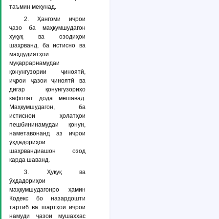
таъмин мекунад.
2. Ҳангоми иҷрои
ҷазо ба маҳкумшудагон
ҳуқуқ ва озодиҳои
шаҳрванд, ба истисно ва
маҳдудиятҳои
муқаррарнамудаи
қонунгузории ҷиноятӣ,
иҷрои ҷазои ҷиноятӣ ва
дигар қонунгузориҳо
кафолат дода мешавад.
Маҳкумшудагон, ба
истиснои ҳолатҳои
пешбининамудаи қонун,
наметавонанд аз иҷрои
ӯҳдадориҳои
шаҳрвандиашон озод
карда шаванд.
3. Ҳуқуқ ва
ӯҳдадориҳои
маҳкумшудагонро ҳамин
Кодекс бо назардошти
тартиб ва шартҳои иҷрои
намуди ҷазои мушаххас