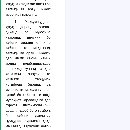
ҳуқуқ ва озодиҳои инсон бо
таклиф ва арзу шикоят
муроҷиат намоянд.
4. Маҳкумшудагон
ҳуқуқ доранд баёнот
диҳанд ва мукотиба
намоянд, инчунин бо
забони модарӣ ё дигар
забоне, ки медонанд,
таклиф ва арзу шикояти
дар қисми сеюми ҳамин
модда пешбинишударо
пешниҳод кунанд ва дар
ҳолатҳои зарурӣ аз
хизмати тарҷумон
истифода баранд. Ба
муроҷиати маҳкумшудагон
ҷавоб ба забоне, ки онҳо
муроҷиат кардаанд ва дар
сурати имконнопазирии
додани ҷавоб бо он забон,
бо забони давлатии
Ҷумҳурии Тоҷикистон дода
мешавад. Тарҷумаи ҷавоб