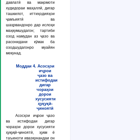
давлатӣ ва мақомоти
худидораи маҳаллӣ, дигар
ташкилот, иттиҳодияҳои
ҷамъиятӣ ва
шаҳрвандонро дар ислоҳи
маҳкумшудагон; тартиби
озод намудан аз ҷазо ва
расонидани кӯмак ба
озодшудагонро муайян
мекунад.
Моддаи 4. Асосҳои
иҷрои
ҷазо ва
истифодаи
дигар
чораҳои
дорои
хусусияти
ҳуқуқӣ-
ҷиноятӣ
Асосҳои иҷрои ҷазо
ва истифодаи дигар
чораҳои дорои хусусияти
ҳуқуқӣ-ҷиноятӣ, ҳукм ё
таъиноти ивазкунандаи он