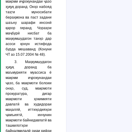
мақоми иҷрокунандаи ҷазо
ҳуқуқ доранд. Онҳо набояд
таҳти муносибати
бераҳмона ва паст задани
шаъну шарафи инсонӣ
қарор гиранд. Чораҳои
маҷбурӣ нисбат ба
маҳкумшудагон танҳо дар
асоси қонун истифода
бурда мешаванд (Конуни
ЧТ аз 15.07.2004 № 48).
3. Маҳкумшудагон
ҳуқуқ доранд ба
маъмурияти муассиса ё
мақоми иҷрокунандаи
ҷазо, ба мақомоти болоии
онҳо, суд, мақомоти
прокуратура, дигар
мақомоти ҳокимияти
давлатӣ ва худидораи
маҳаллӣ, иттиҳодияҳои
ҷамъиятӣ, инчунин
мақомоти байнидавлатӣ ва
ташкилотҳои
байналмилалӣ оиди ҳифзи