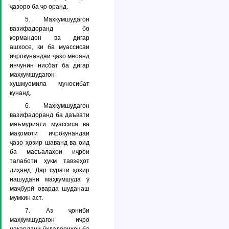
ҷазоро ба ҷо оранд.
5. Маҳкумшудагон
вазифадоранд бо
кормандон ва дигар
ашхосе, ки ба муассисаи
иҷрокунандаи ҷазо меоянд
инчунин нисбат ба дигар
маҳкумшудагон
хушмуомила муносибат
кунанд.
6. Маҳкумшудагон
вазифадоранд ба даъвати
маъмурияти муассиса ва
мақомоти иҷрокунандаи
ҷазо ҳозир шаванд ва оид
ба масъалаҳои иҷрои
талаботи ҳукм тавзеҳот
диҳанд. Дар сурати ҳозир
нашудани маҳкумшуда ӯ
маҷбурӣ оварда шуданаш
мумкин аст.
7. Аз ҷониби
маҳкумшудагон иҷро