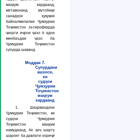
маҳкум кардаанд,
метавонанд мутобиқи
санадҳои ҳуқуқии
байналмилалии Ҷумҳурии
Тоҷикистон эътирофкарда
ҷиҳати иҷрои ҷазо ё адои
минбаъдаи ҷазо ба
Ҷумҳурии Тоҷикистон
супурда шаванд.
Моддаи 7.
Супурдани
ашхосе,
ки
судҳои
Ҷумҳурии
Тоҷикистон
маҳкум
кардаанд
1. Шаҳрвандони
Ҷумҳурии Тоҷикистон, ки
судҳои Ҷумҳурии
Тоҷикистон маҳкум
намудаанд, бе ҳеҷ шарту
шароит ба давлати хориҷӣ