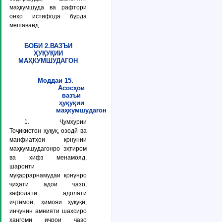
маҳкумшуда ва рафтори
онҳо истифода бурда
мешаванд.
БОБИ 2.ВАЗЪИ
ҲУҚУҚИИ
МАҲКУМШУДАГОН
Моддаи 15.
Асосҳои
вазъи
ҳуқуқии
маҳкумшудагон
1. Ҷумҳурии
Тоҷикистон ҳуқуқ, озодӣ ва
манфиатҳои қонунии
маҳкумшудагонро эҳтиром
ва ҳифз менамояд,
шароити
муқаррарнамудаи қонунро
ҷиҳати адои ҷазо,
кафолати адолати
иҷтимоӣ, ҳимояи ҳуқуқӣ,
инчунин амнияти шахсиро
ҳангоми иҷрои ҷазо