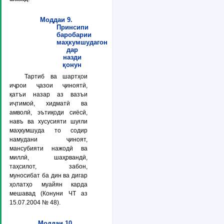
Моддаи 9.
Принсипи
баробарии
маҳкумшудагон
дар
назди
қонун
Тартиб ва шартҳои
иҷрои ҷазои ҷиноятӣ,
қатъи назар аз вазъи
иҷтимоӣ, хидматӣ ва
амволӣ, эътиқоди сиёсӣ,
навъ ва хусусияти шуғли
маҳкумшуда то содир
намудани ҷиноят,
мансубияти нажодӣ ва
миллӣ, шаҳрвандӣ,
таҳсилот, забон,
муносибат ба дин ва дигар
ҳолатҳо муайян карда
мешавад (Конуни ЧТ аз
15.07.2004 № 48).
Моддаи 10.