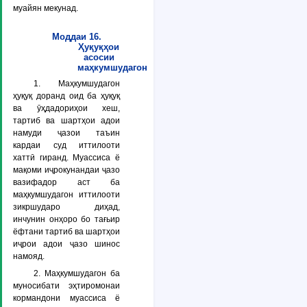
муайян мекунад.
Моддаи 16.
Ҳуқуқҳои
асосии
маҳкумшудагон
1. Маҳкумшудагон
ҳуқуқ доранд оид ба ҳуқуқ
ва ӯҳдадориҳои хеш,
тартиб ва шартҳои адои
намуди ҷазои таъин
кардаи суд иттилооти
хаттӣ гиранд. Муассиса ё
мақоми иҷрокунандаи ҷазо
вазифадор аст ба
маҳкумшудагон иттилооти
зикршударо диҳад,
инчунин онҳоро бо тағьир
ёфтани тартиб ва шартҳои
иҷрои адои ҷазо шинос
намояд.
2. Маҳкумшудагон ба
муносибати эҳтиромонаи
кормандони муассиса ё