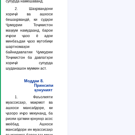
супурда намешаванд.
2. Шаҳрвандони
хориҷӣ ва ашхоси
бешаҳрвандӣ, ки судҳои
Ҷумҳурии Тоҷикистон
маҳкум намудаанд, барои
иҷрои ҷазо ё адои
минбаъдаи ҷазо мутобиқи
шартномаҳои
байнидавлатии Ҷумҳурии
Тоҷикистон ба давлатҳои
хориҷӣ супурда
шуданашон мумкин аст.
Моддаи 8.
Принсипи
қонуният
1. Фаъолияти
муассисаҳо, мақомот ва
ашхоси мансабдоре, ки
ҷазоро иҷро мекунанд, ба
риояи ҳатмии қонунҳо асос
меёбад. Ашхоси
мансабдори ин муассисаҳо