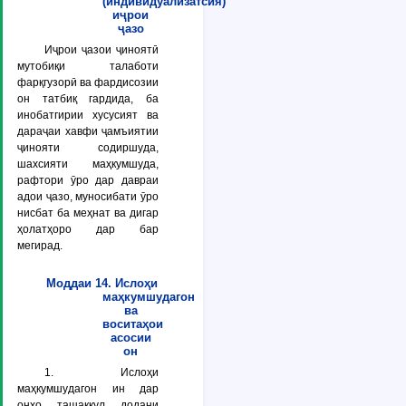
(индивидуализатсия)
иҷрои
ҷазо
Иҷрои ҷазои ҷиноятӣ
мутобиқи талаботи
фарқгузорӣ ва фардисозии
он татбиқ гардида, ба
инобатгирии хусусият ва
дараҷаи хавфи ҷамъиятии
ҷинояти содиршуда,
шахсияти маҳкумшуда,
рафтори ӯро дар давраи
адои ҷазо, муносибати ӯро
нисбат ба меҳнат ва дигар
ҳолатҳоро дар бар
мегирад.
Моддаи 14. Ислоҳи
маҳкумшудагон
ва
воситаҳои
асосии
он
1. Ислоҳи
маҳкумшудагон ин дар
онҳо ташаккул додани