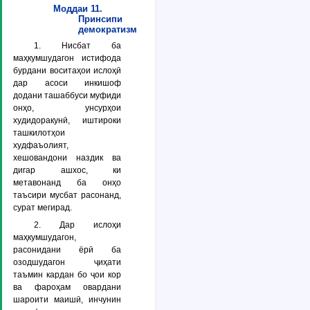
Моддаи 11.
Принсипи
демократизм
1. Нисбат ба
маҳкумшудагон истифода
бурдани воситаҳои ислоҳӣ
дар асоси инкишоф
додани ташаббуси муфиди
онҳо, унсурҳои
худидоракунӣ, иштироки
ташкилотҳои
худфаъолият,
хешовандони наздик ва
дигар ашхос, ки
метавонанд ба онҳо
таъсири мусбат расонанд,
сурат мегирад.
2. Дар ислоҳи
маҳкумшудагон,
расонидани ёрӣ ба
озодшудагон ҷиҳати
таъмин кардан бо ҷои кор
ва фароҳам овардани
шароити маишӣ, инчунин