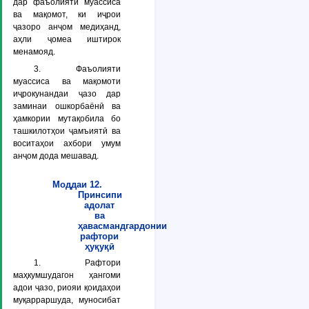
дар фаъолияти муассиса
ва мақомот, ки иҷрои
ҷазоро анҷом медиҳанд,
аҳли ҷомеа иштирок
менамояд.
3. Фаъолияти
муассиса ва мақомоти
иҷрокунандаи ҷазо дар
заминаи ошкорбаёнӣ ва
ҳамкории мутақобила бо
ташкилотҳои ҷамъиятӣ ва
воситаҳои ахбори умум
анҷом дода мешавад.
Моддаи 12.
Принсипи
адолат
ва
ҳавасмандгардонии
рафтори
ҳуқуқӣ
1. Рафтори
маҳкумшудагон ҳангоми
адои ҷазо, риояи қоидаҳои
муқарраршуда, муносибат