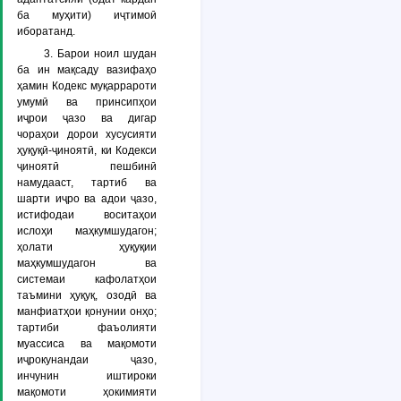
ба муҳити) иҷтимоӣ
иборатанд.
3. Барои ноил шудан
ба ин мақсаду вазифаҳо
ҳамин Кодекс муқаррароти
умумӣ ва принсипҳои
иҷрои ҷазо ва дигар
чораҳои дорои хусусияти
ҳуқуқӣ-ҷиноятӣ, ки Кодекси
ҷиноятӣ пешбинӣ
намудааст, тартиб ва
шарти иҷро ва адои ҷазо,
истифодаи воситаҳои
ислоҳи маҳкумшудагон;
ҳолати ҳуқуқии
маҳкумшудагон ва
системаи кафолатҳои
таъмини ҳуқуқ, озодӣ ва
манфиатҳои қонунии онҳо;
тартиби фаъолияти
муассиса ва мақомоти
иҷрокунандаи ҷазо,
инчунин иштироки
мақомоти ҳокимияти