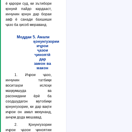
ё қарори суд, ки эътибори
қонунӣ пайдо кардааст,
инчунин қонун дар бораи
авф ё санади бахшиши
ҷазо ба ҳисоб мераванд.
Моддаи 5. Амали
қонунгузории
иҷрои
ҷазои
ҷиноятӣ
дар
замон ва
макон
1. Иҷрои ҷазо,
инчунин татбиқи
воситаҳои ислоҳи
маҳкумшуда ва
расонидани ёрӣ ба
озодшудагон мутобиқи
қонунгузорие, ки дар вақти
иҷрои он амал мекунанд,
анҷом дода мешавад.
2. Қонунгузории
иҷрои ҷазои ҷиноятии