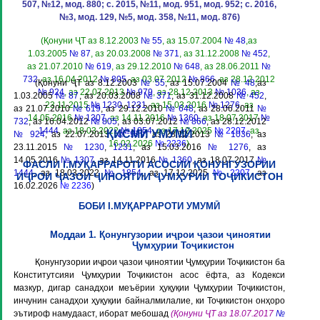
507, №12, мод. 880; с. 2015, №11, мод. 951, мод. 952; с. 2016,
№3, мод. 129, №5, мод. 358, №11, мод. 876)
(Қонуни ҶТ аз 8.12.2003
№ 55
, аз 15.07.2004
№ 48
,аз
1.03.2005
№ 87
, аз 20.03.2008
№ 371
, аз 31.12.2008
№ 452
,
аз 21.07.2010
№ 619
, аз 29.12.2010
№ 648
, аз 28.06.2011
№
732
, аз 16.04.2012
№ 805
, аз 03.07.2012
№ 866
, аз 28.12.2012
(Қонуни ҶТ аз 8.12.2003
№ 55
, аз 15.07.2004
№ 48
,аз
№ 924
, аз 22.07.2013
№ 979
, аз 28.12.2013
№ 1036
, аз
1.03.2005
№ 87
, аз 20.03.2008
№ 371
, аз 31.12.2008
№ 452
,
23.11.2015
№ 1230
,
1231
, аз 15.03.2016
№ 1276
, аз
аз 21.07.2010
№ 619
, аз 29.12.2010
№ 648
, аз 28.06.2011
№
14.05.2016
№ 1307
, аз 14.11.2016
№ 1360
, аз 18.07.2017
№
732
, аз 16.04.2012
№ 805
, аз 03.07.2012
№ 866
, аз 28.12.2012
1444
, аз 18.03.2022
№ 1854
, аз 17.12.2025
№ 2207
, аз
ҚИСМИ УМУМӢ
№ 924
, аз 22.07.2013
№ 979
, аз 28.12.2013
№ 1036
, аз
16.02.2026
№ 2236
)
23.11.2015
№ 1230
,
1231
, аз 15.03.2016
№ 1276
, аз
14.05.2016
№ 1307
, аз 14.11.2016
№ 1360
, аз 18.07.2017
№
ФАСЛИ I.МУҚАРРАРОТИ АСОСИИ ҚОНУНГУЗОРИИ
1444
, аз 18.03.2022
№ 1854
, аз 17.12.2025
№ 2207
, аз
ИҶРОИ ҶАЗОИ ҶИНОЯТИИ ҶУМҲУРИИ ТОҶИКИСТОН
16.02.2026
№ 2236
)
БОБИ I.МУҚАРРАРОТИ УМУМӢ
Моддаи 1. Қонунгузории иҷрои ҷазои ҷиноятии
Ҷумҳурии Тоҷикистон
Қонунгузории иҷрои ҷазои ҷиноятии Ҷумҳурии Тоҷикистон ба
Конститутсияи Ҷумҳурии Тоҷикистон асос ёфта, аз Кодекси
мазкур, дигар санадҳои меъёрии ҳуқуқии Ҷумҳурии Тоҷикистон,
инчунин санадҳои ҳуқуқии байналмилалие, ки Тоҷикистон онҳоро
эътироф намудааст, иборат мебошад
(Қонуни ҶТ аз 18.07.2017
№