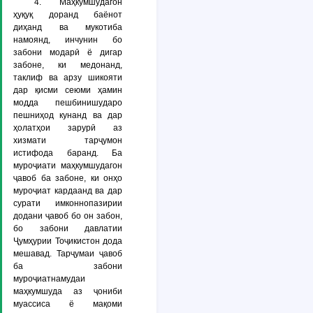
4. Маҳкумшудагон
ҳуқуқ доранд баёнот
диҳанд ва мукотиба
намоянд, инчунин бо
забони модарӣ ё дигар
забоне, ки медонанд,
таклиф ва арзу шикояти
дар қисми сеюми ҳамин
модда пешбинишударо
пешниҳод кунанд ва дар
ҳолатҳои зарурӣ аз
хизмати тарҷумон
истифода баранд. Ба
муроҷиати маҳкумшудагон
ҷавоб ба забоне, ки онҳо
муроҷиат кардаанд ва дар
сурати имконнопазирии
додани ҷавоб бо он забон,
бо забони давлатии
Ҷумҳурии Тоҷикистон дода
мешавад. Тарҷумаи ҷавоб
ба забони
муроҷиатнамудаи
маҳкумшуда аз ҷониби
муассиса ё мақоми