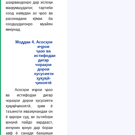
шаҳрвандонро дар ислоҳи
маҳкумшудагон; тартиби
озод намудан аз ҷазо ва
расонидани кӯмак ба
озодшудагонро муайян
мекунад.
Моддаи 4. Асосҳои
иҷрои
ҷазо ва
истифодаи
дигар
чораҳои
дорои
хусусияти
ҳуқуқӣ-
ҷиноятӣ
Асосҳои иҷрои ҷазо
ва истифодаи дигар
чораҳои дорои хусусияти
ҳуқуқӣҷиноятӣ, ҳукм ё
таъиноти ивазкунандаи он
ё қарори суд, ки эътибори
қонунӣ пайдо кардааст,
инчунин қонун дар бораи
авф ё санади бахшиши