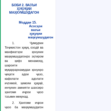
БОБИ 2. ВАЗЪИ
ҲУҚУҚИИ
МАҲКУМШУДАГОН
Моддаи 15.
Асосҳои
вазъи
ҳуқуқии
маҳкумшудагон
1. Ҷумҳурии
Тоҷикистон ҳуқуқ, озодӣ ва
манфиатҳои қонунии
маҳкумшудагонро эҳтиром
ва ҳифз менамояд,
шароити
муқаррарнамудаи қонунро
ҷиҳати адои ҷазо,
кафолати адолати
иҷтимоӣ, ҳимояи ҳуқуқӣ,
инчунин амнияти шахсиро
ҳангоми иҷрои ҷазо
таъмин мекунад.
2. Ҳангоми иҷрои
ҷазо ба маҳкумшудагон