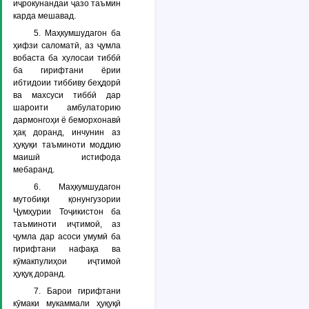
иҷрокунандаи ҷазо таъмин
карда мешавад.
5. Маҳкумшудагон ба
ҳифзи саломатӣ, аз ҷумла
вобаста ба хулосаи тиббӣ
ба гирифтани ёрии
ибтидоии тиббиву беҳдорӣ
ва махсуси тиббӣ дар
шароити амбулаторию
дармонгоҳи ё беморхонавӣ
ҳақ доранд, инчунин аз
ҳуқуқи таъминоти моддию
маишӣ истифода
мебаранд.
6. Маҳкумшудагон
мутобиқи қонунгузории
Ҷумҳурии Тоҷикистон ба
таъминоти иҷтимоӣ, аз
ҷумла дар асоси умумӣ ба
гирифтани нафақа ва
кӯмакпулиҳои иҷтимоӣ
ҳуқуқ доранд.
7. Барои гирифтани
кӯмаки мукаммали ҳуқуқӣ