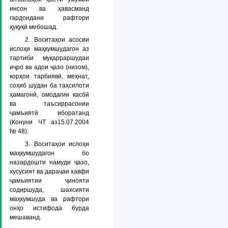
инсон ва ҳавасманд
гардондани рафтори
ҳуқуқӣ мебошад.
2. Воситаҳои асосии
ислоҳи маҳкумшудагон аз
тартиби муқарраршудаи
иҷро ва адои ҷазо (низом),
корҳои тарбиявӣ, меҳнат,
соҳиб шудан ба таҳсилоти
ҳамагонӣ, омодагии касбӣ
ва таъсиррасонии
ҷамъиятӣ иборатанд
(Конуни ЧТ аз15.07.2004
№ 48).
3. Воситаҳои ислоҳи
маҳкумшудагон бо
назардошти намуди ҷазо,
хусусият ва дараҷаи хавфи
ҷамъиятии ҷинояти
содиршуда, шахсияти
маҳкумшуда ва рафтори
онҳо истифода бурда
мешаванд.