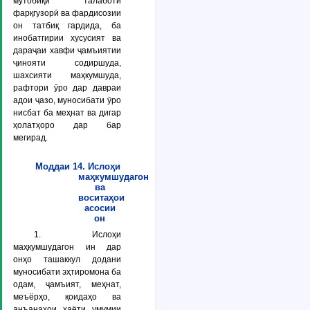
мутобиқи талаботи
фарқгузорӣ ва фардисозии
он татбиқ гардида, ба
инобатгирии хусусият ва
дараҷаи хавфи ҷамъиятии
ҷинояти содиршуда,
шахсияти маҳкумшуда,
рафтори ӯро дар давраи
адои ҷазо, муносибати ӯро
нисбат ба меҳнат ва дигар
ҳолатҳоро дар бар
мегирад.
Моддаи 14. Ислоҳи
маҳкумшудагон
ва
воситаҳои
асосии
он
1. Ислоҳи
маҳкумшудагон ин дар
онҳо ташаккул додани
муносибати эҳтиромона ба
одам, ҷамъият, меҳнат,
меъёрҳо, қоидаҳо ва
анъанаҳои ҳаёти умумии