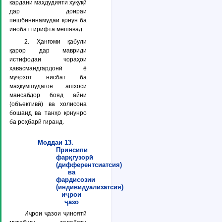
кардани маҳдудияти ҳуқуқӣ
дар доираи
пешбининамудаи қонун ба
инобат гирифта мешавад.
2. Ҳангоми қабули
қарор дар мавриди
истифодаи чораҳои
ҳавасмандгардонӣ ё
муҷозот нисбат ба
маҳкумшудагон ашхоси
мансабдор бояд айни
(объективӣ) ва холисона
бошанд ва танҳо қонунро
ба роҳбарӣ гиранд.
Моддаи 13.
Принсипи
фарқгузорӣ
(дифферентсиатсия)
ва
фардисозии
(индивидуализатсия)
иҷрои
ҷазо
Иҷрои ҷазои ҷиноятӣ