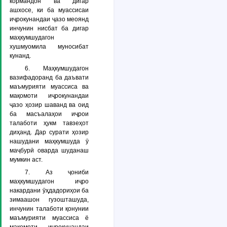
кормандон ва дигар
ашхосе, ки ба муассисаи
иҷрокунандаи ҷазо меоянд
инчунин нисбат ба дигар
маҳкумшудагон
хушмуомила муносибат
кунанд.
6. Маҳкумшудагон
вазифадоранд ба даъвати
маъмурияти муассиса ва
мақомоти иҷрокунандаи
ҷазо ҳозир шаванд ва оид
ба масъалаҳои иҷрои
талаботи ҳукм тавзеҳот
диҳанд. Дар сурати ҳозир
нашудани маҳкумшуда ӯ
маҷбурӣ оварда шуданаш
мумкин аст.
7. Аз ҷониби
маҳкумшудагон иҷро
накардани ӯҳдадориҳои ба
зимаашон гузошташуда,
инчунин талаботи қонунии
маъмурияти муассиса ё