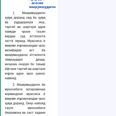
асосии
маҳкумшудагон
1. Маҳкумшудагон
ҳуқуқ доранд оид ба ҳуқуқ
ва ӯҳдадориҳои хеш,
тартиб ва шартҳои адои
намуди ҷазои таъин
кардаи суд иттилооти
хаттӣ гиранд. Муассиса ё
мақоми иҷрокунандаи ҷазо
вазифадор аст ба
маҳкумшудагон иттилооти
зикршударо диҳад,
инчунин онҳоро бо тағьир
ёфтани тартиб ва шартҳои
иҷрои адои ҷазо шинос
намояд.
2. Маҳкумшудагон ба
муносибати эҳтиромонаи
кормандони муассиса ё
мақоми иҷрокунандаи ҷазо
ҳуқуқ доранд. Онҳо набояд
таҳти муносибати
бераҳмона ва паст задани