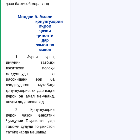
ҷазо ба ҳисоб мераванд.
Моддаи 5. Амали
қонунгузории
иҷрои
ҷазои
ҷиноятӣ
дар
замон ва
макон
1. Иҷрои ҷазо,
инчунин татбиқи
воситаҳои ислоҳи
маҳкумшуда ва
расонидани ёрӣ ба
озодшудагон мутобиқи
қонунгузорие, ки дар вақти
иҷрои он амал мекунанд,
анҷом дода мешавад.
2. Қонунгузории
иҷрои ҷазои ҷиноятии
Ҷумҳурии Тоҷикистон дар
тамоми ҳудуди Тоҷикистон
татбиқ карда мешавад.