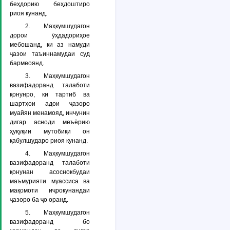
беҳдорию беҳдоштиро
риоя кунанд.
2. Маҳкумшудагон
дорои ӯҳдадориҳое
мебошанд, ки аз намуди
ҷазои таъиннамудаи суд
бармеоянд.
3. Маҳкумшудагон
вазифадоранд талаботи
қонунро, ки тартиб ва
шартҳои адои ҷазоро
муайян менамояд, инчунин
дигар асноди меъёрию
ҳуқуқии мутобиқи он
қабулшударо риоя кунанд.
4. Маҳкумшудагон
вазифадоранд талаботи
қонунан асоснокбудаи
маъмурияти муассиса ва
мақомоти иҷрокунандаи
ҷазоро ба ҷо оранд.
5. Маҳкумшудагон
вазифадоранд бо