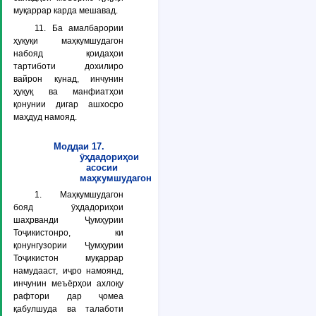
муқаррар карда мешавад.
11. Ба амалбарории
ҳуқуқи маҳкумшудагон
набояд қоидаҳои
тартиботи дохилиро
вайрон кунад, инчунин
ҳуқуқ ва манфиатҳои
қонунии дигар ашхосро
маҳдуд намояд.
Моддаи 17.
ӯҳдадориҳои
асосии
маҳкумшудагон
1. Маҳкумшудагон
бояд ӯҳдадориҳои
шаҳрванди Ҷумҳурии
Тоҷикистонро, ки
қонунгузории Ҷумҳурии
Тоҷикистон муқаррар
намудааст, иҷро намоянд,
инчунин меъёрҳои ахлоқу
рафтори дар ҷомеа
қабулшуда ва талаботи