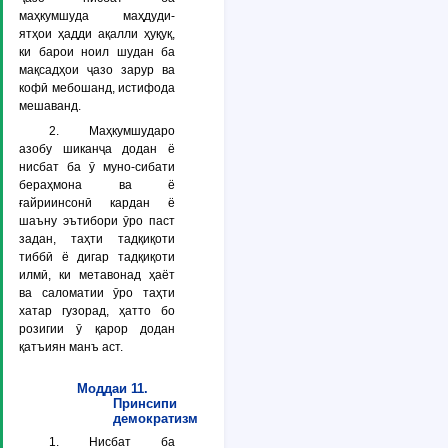
маҳкумшуда маҳдуди-
ятҳои ҳадди ақалли ҳуқуқ,
ки барои ноил шудан ба
мақсадҳои ҷазо зарур ва
кофӣ мебошанд, истифода
мешаванд.
2. Маҳкумшударо
азобу шиканҷа додан ё
нисбат ба ӯ муно-сибати
бераҳмона ва ё
ғайриинсонӣ кардан ё
шаъну эътибори ӯро паст
задан, таҳти тадқиқоти
тиббӣ ё дигар тадқиқоти
илмӣ, ки метавонад ҳаёт
ва саломатии ӯро таҳти
хатар гузорад, ҳатто бо
розигии ӯ қарор додан
қатъиян манъ аст.
Моддаи 11.
Принсипи
демократизм
1. Нисбат ба