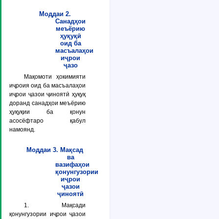
Моддаи 2.
Санадҳои
меъёрию
ҳуқуқӣ
оид ба
масъалаҳои
иҷрои
ҷазо
Мақомоти ҳокимияти
иҷроия оид ба масъалаҳои
иҷрои ҷазои ҷиноятӣ ҳуқуқ
доранд санадҳои меъёрию
ҳуқуқии ба қонун
асосёфтаро қабул
намоянд.
Моддаи 3. Мақсад
ва
вазифаҳои
қонунгузории
иҷрои
ҷазои
ҷиноятӣ
1. Мақсади
қонунгузории иҷрои ҷазои