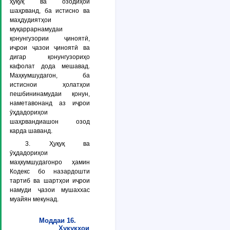
ҳуқуқ ва озодиҳои
шаҳрванд, ба истисно ва
маҳдудиятҳои
муқаррарнамудаи
қонунгузории ҷиноятӣ,
иҷрои ҷазои ҷиноятӣ ва
дигар қонунгузориҳо
кафолат дода мешавад.
Маҳкумшудагон, ба
истиснои ҳолатҳои
пешбининамудаи қонун,
наметавонанд аз иҷрои
ӯҳдадориҳои
шаҳрвандиашон озод
карда шаванд.
3. Ҳуқуқ ва
ӯҳдадориҳои
маҳкумшудагонро ҳамин
Кодекс бо назардошти
тартиб ва шартҳои иҷрои
намуди ҷазои мушаххас
муайян мекунад.
Моддаи 16.
Ҳуқуқҳои