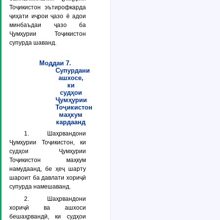
Тоҷикистон эътирофкарда
ҷиҳати иҷрои ҷазо ё адои
минбаъдаи ҷазо ба
Ҷумҳурии Тоҷикистон
супурда шаванд.
Моддаи 7.
Супурдани
ашхосе,
ки
судҳои
Ҷумҳурии
Тоҷикистон
маҳкум
кардаанд
1. Шаҳрвандони
Ҷумҳурии Тоҷикистон, ки
судҳои Ҷумҳурии
Тоҷикистон маҳкум
намудаанд, бе ҳеҷ шарту
шароит ба давлати хориҷӣ
супурда намешаванд.
2. Шаҳрвандони
хориҷӣ ва ашхоси
бешаҳрвандӣ, ки судҳои