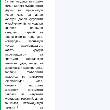
ба ин мақсаду вазифаҳо
ҳамин Кодекс муқаррароти
умумӣ ва принсипҳои
иҷрои ҷазо ва дигар
чораҳои дорои хусусияти
ҳуқуқӣ-ҷиноятӣ, ки Кодекси
ҷиноятӣ пешбинӣ
намудааст, тартиб ва
шарти иҷро ва адои ҷазо,
истифодаи воситаҳои
ислоҳи маҳкумшудагон;
ҳолати ҳуқуқии
маҳкумшудагон ва
системаи кафолатҳои
таъмини ҳуқуқ, озодӣ ва
манфиатҳои қонунии онҳо;
тартиби фаъолияти
муассиса ва мақомоти
иҷрокунандаи ҷазо,
инчунин иштироки
мақомоти ҳокимияти
давлатӣ ва мақомоти
худидораи маҳаллӣ, дигар
ташкилот, иттиҳодияҳои
ҷамъиятӣ ва