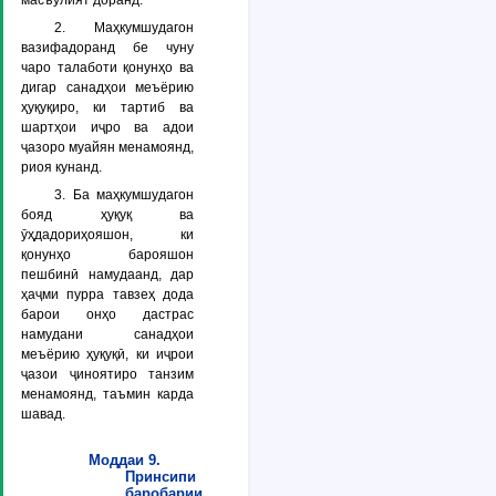
масъулият доранд.
2. Маҳкумшудагон
вазифадоранд бе чуну
чаро талаботи қонунҳо ва
дигар санадҳои меъёрию
ҳуқуқиро, ки тартиб ва
шартҳои иҷро ва адои
ҷазоро муайян менамоянд,
риоя кунанд.
3. Ба маҳкумшудагон
бояд ҳуқуқ ва
ӯҳдадориҳояшон, ки
қонунҳо барояшон
пешбинӣ намудаанд, дар
ҳаҷми пурра тавзеҳ дода
барои онҳо дастрас
намудани санадҳои
меъёрию ҳуқуқӣ, ки иҷрои
ҷазои ҷиноятиро танзим
менамоянд, таъмин карда
шавад.
Моддаи 9.
Принсипи
баробарии