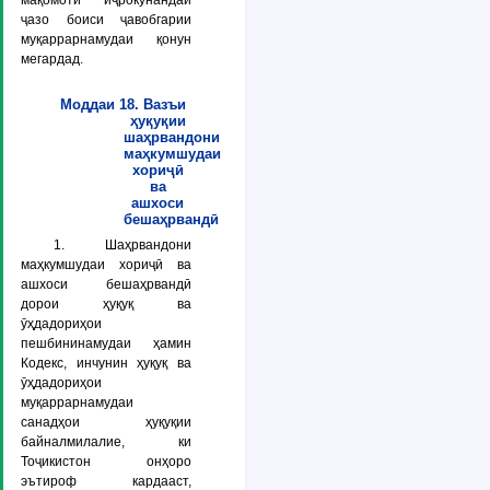
мақомоти иҷрокунандаи
ҷазо боиси ҷавобгарии
муқаррарнамудаи қонун
мегардад.
Моддаи 18. Вазъи
ҳуқуқии
шаҳрвандони
маҳкумшудаи
хориҷӣ
ва
ашхоси
бешаҳрвандӣ
1. Шаҳрвандони
маҳкумшудаи хориҷӣ ва
ашхоси бешаҳрвандӣ
дорои ҳуқуқ ва
ӯҳдадориҳои
пешбининамудаи ҳамин
Кодекс, инчунин ҳуқуқ ва
ӯҳдадориҳои
муқаррарнамудаи
санадҳои ҳуқуқии
байналмилалие, ки
Тоҷикистон онҳоро
эътироф кардааст,