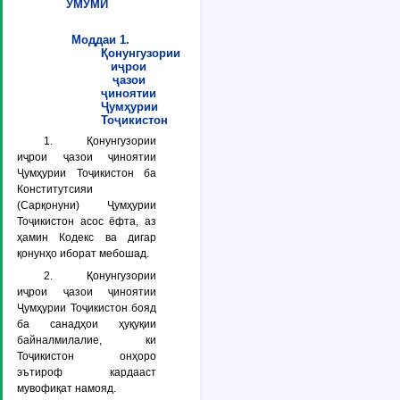
УМУМӢ
Моддаи 1.
Қонунгузории
иҷрои
ҷазои
ҷиноятии
Ҷумҳурии
Тоҷикистон
1. Қонунгузории
иҷрои ҷазои ҷиноятии
Ҷумҳурии Тоҷикистон ба
Конститутсияи
(Сарқонуни) Ҷумҳурии
Тоҷикистон асос ёфта, аз
ҳамин Кодекс ва дигар
қонунҳо иборат мебошад.
2. Қонунгузории
иҷрои ҷазои ҷиноятии
Ҷумҳурии Тоҷикистон бояд
ба санадҳои ҳуқуқии
байналмилалие, ки
Тоҷикистон онҳоро
эътироф кардааст
мувофиқат намояд.