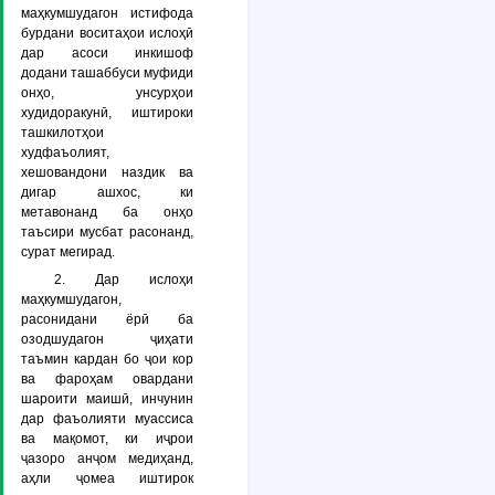
маҳкумшудагон истифода
бурдани воситаҳои ислоҳӣ
дар асоси инкишоф
додани ташаббуси муфиди
онҳо, унсурҳои
худидоракунӣ, иштироки
ташкилотҳои
худфаъолият,
хешовандони наздик ва
дигар ашхос, ки
метавонанд ба онҳо
таъсири мусбат расонанд,
сурат мегирад.
2. Дар ислоҳи
маҳкумшудагон,
расонидани ёрӣ ба
озодшудагон ҷиҳати
таъмин кардан бо ҷои кор
ва фароҳам овардани
шароити маишӣ, инчунин
дар фаъолияти муассиса
ва мақомот, ки иҷрои
ҷазоро анҷом медиҳанд,
аҳли ҷомеа иштирок