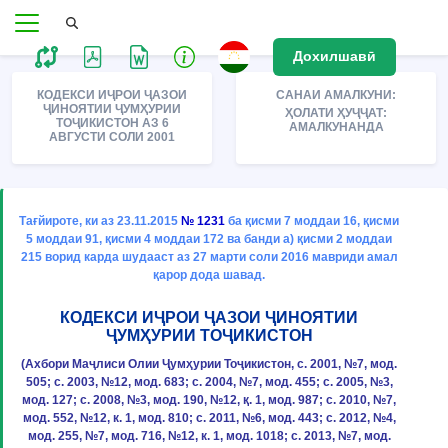
Дохилшавӣ
КОДЕКСИ ИҶРОИ ҶАЗОИ
САНАИ АМАЛКУНИ:
ҶИНОЯТИИ ҶУМҲУРИИ
ҲОЛАТИ ҲУҶҶАТ:
ТОҶИКИСТОН АЗ 6
АМАЛКУНАНДА
АВГУСТИ СОЛИ 2001
Тағйироте, ки аз 23.11.2015
№ 1231
ба қисми 7 моддаи 16, қисми
5 моддаи 91, қисми 4 моддаи 172 ва банди а) қисми 2 моддаи
215 ворид карда шудааст аз 27 марти соли 2016 мавриди амал
қарор дода шавад.
КОДЕКСИ ИҶРОИ ҶАЗОИ ҶИНОЯТИИ
ҶУМҲУРИИ ТОҶИКИСТОН
(Ахбори Маҷлиси Олии Ҷумҳурии Тоҷикистон, с. 2001, №7, мод.
505; с. 2003, №12, мод. 683; с. 2004, №7, мод. 455; с. 2005, №3,
мод. 127; с. 2008, №3, мод. 190, №12, қ. 1, мод. 987; с. 2010, №7,
мод. 552, №12, к. 1, мод. 810; с. 2011, №6, мод. 443; с. 2012, №4,
мод. 255, №7, мод. 716, №12, к. 1, мод. 1018; с. 2013, №7, мод.