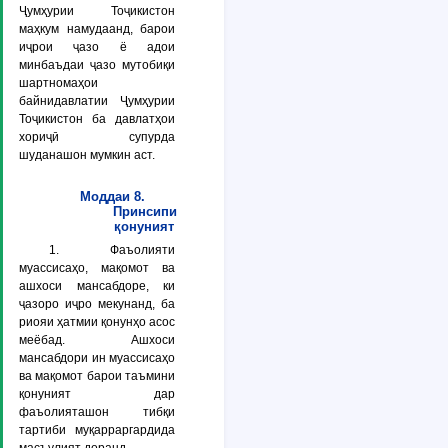
Ҷумҳурии Тоҷикистон
маҳкум намудаанд, барои
иҷрои ҷазо ё адои
минбаъдаи ҷазо мутобиқи
шартномаҳои
байнидавлатии Ҷумҳурии
Тоҷикистон ба давлатҳои
хориҷӣ супурда
шуданашон мумкин аст.
Моддаи 8.
Принсипи
қонуният
1. Фаъолияти
муассисаҳо, мақомот ва
ашхоси мансабдоре, ки
ҷазоро иҷро мекунанд, ба
риояи ҳатмии қонунҳо асос
меёбад. Ашхоси
мансабдори ин муассисаҳо
ва мақомот барои таъмини
қонуният дар
фаъолияташон тибқи
тартиби муқарраргардида