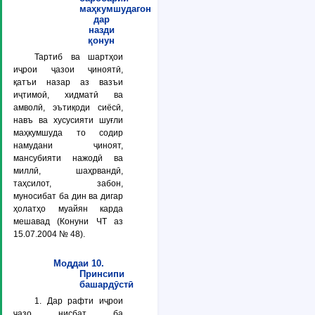
маҳкумшудагон
дар
назди
қонун
Тартиб ва шартҳои
иҷрои ҷазои ҷиноятӣ,
қатъи назар аз вазъи
иҷтимоӣ, хидматӣ ва
амволӣ, эътиқоди сиёсӣ,
навъ ва хусусияти шуғли
маҳкумшуда то содир
намудани ҷиноят,
мансубияти нажодӣ ва
миллӣ, шаҳрвандӣ,
таҳсилот, забон,
муносибат ба дин ва дигар
ҳолатҳо муайян карда
мешавад (Конуни ЧТ аз
15.07.2004 № 48).
Моддаи 10.
Принсипи
башардӯстӣ
1. Дар рафти иҷрои
ҷазо нисбат ба