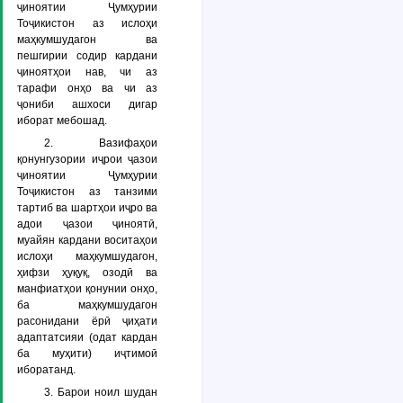
ҷиноятии Ҷумҳурии
Тоҷикистон аз ислоҳи
маҳкумшудагон ва
пешгирии содир кардани
ҷиноятҳои нав, чи аз
тарафи онҳо ва чи аз
ҷониби ашхоси дигар
иборат мебошад.
2. Вазифаҳои
қонунгузории иҷрои ҷазои
ҷиноятии Ҷумҳурии
Тоҷикистон аз танзими
тартиб ва шартҳои иҷро ва
адои ҷазои ҷиноятӣ,
муайян кардани воситаҳои
ислоҳи маҳкумшудагон,
ҳифзи ҳуқуқ, озодӣ ва
манфиатҳои қонунии онҳо,
ба маҳкумшудагон
расонидани ёрӣ ҷиҳати
адаптатсияи (одат кардан
ба муҳити) иҷтимоӣ
иборатанд.
3. Барои ноил шудан