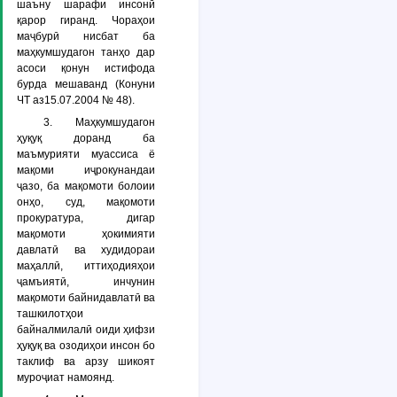
шаъну шарафи инсонӣ
қарор гиранд. Чораҳои
маҷбурӣ нисбат ба
маҳкумшудагон танҳо дар
асоси қонун истифода
бурда мешаванд (Конуни
ЧТ аз15.07.2004 № 48).
3. Маҳкумшудагон
ҳуқуқ доранд ба
маъмурияти муассиса ё
мақоми иҷрокунандаи
ҷазо, ба мақомоти болоии
онҳо, суд, мақомоти
прокуратура, дигар
мақомоти ҳокимияти
давлатӣ ва худидораи
маҳаллӣ, иттиҳодияҳои
ҷамъиятӣ, инчунин
мақомоти байнидавлатӣ ва
ташкилотҳои
байналмилалӣ оиди ҳифзи
ҳуқуқ ва озодиҳои инсон бо
таклиф ва арзу шикоят
муроҷиат намоянд.