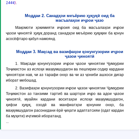
1444
)
.
Моддаи 2. Санадҳои меъёрию ҳуқуқӣ оид ба
масъалаҳои иҷрои ҷазо
Мақомоти ҳокимияти иҷроия оид ба масъалаҳои иҷрои
ҷазои ҷиноятӣ ҳуқуқ доранд санадҳои меъёрию ҳуқуқии ба қонун
асосёфтаро қабул намоянд.
Моддаи 3. Мақсад ва вазифаҳои қонунгузории иҷрои
ҷазои ҷиноятӣ
1. Мақсади қонунгузории иҷрои ҷазои ҷиноятии Ҷумҳурии
Тоҷикистон аз ислоҳи маҳкумшудагон ва пешгирии содир кардани
ҷиноятҳои нав, чи аз тарафи онҳо ва чи аз ҷониби ашхоси дигар
иборат мебошад.
2. Вазифаҳои қонунгузории иҷрои ҷазои ҷиноятии Ҷумҳурии
Тоҷикистон аз танзими тартиб ва шартҳои иҷро ва адои ҷазои
ҷиноятӣ, муайян кардани воситаҳои ислоҳи маҳкумшудагон,
ҳифзи ҳуқуқ, озодӣ ва манфиатҳои қонунии онҳо, ба
маҳкумшудагон расонидани ёрӣ ҷиҳати адаптатсияи (одат кардан
ба муҳити) иҷтимоӣ иборатанд.
...