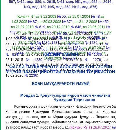
507, №12, мод. 880; с. 2015, №11, мод. 951, мод. 952; с. 2016,
№3, мод. 129, №5, мод. 358, №11, мод. 876)
(Қонуни ҶТ аз 8.12.2003
№ 55
, аз 15.07.2004
№ 48
,аз
1.03.2005
№ 87
, аз 20.03.2008
№ 371
, аз 31.12.2008
№ 452
,
аз 21.07.2010
№ 619
, аз 29.12.2010
№ 648
, аз 28.06.2011
№
732
, аз 16.04.2012
№ 805
, аз 03.07.2012
№ 866
, аз 28.12.2012
(Қонуни ҶТ аз 8.12.2003
№ 55
, аз 15.07.2004
№ 48
,аз
№ 924
, аз 22.07.2013
№ 979
, аз 28.12.2013
№ 1036
, аз
1.03.2005
№ 87
, аз 20.03.2008
№ 371
, аз 31.12.2008
№ 452
,
23.11.2015
№ 1230
,
1231
, аз 15.03.2016
№ 1276
, аз
аз 21.07.2010
№ 619
, аз 29.12.2010
№ 648
, аз 28.06.2011
№
14.05.2016
№ 1307
, аз 14.11.2016
№ 1360
, аз 18.07.2017
№
732
, аз 16.04.2012
№ 805
, аз 03.07.2012
№ 866
, аз 28.12.2012
1444
, аз 18.03.2022
№ 1854
, аз 17.12.2025
№ 2207
, аз
ҚИСМИ УМУМӢ
№ 924
, аз 22.07.2013
№ 979
, аз 28.12.2013
№ 1036
, аз
16.02.2026
№ 2236
)
23.11.2015
№ 1230
,
1231
, аз 15.03.2016
№ 1276
, аз
14.05.2016
№ 1307
, аз 14.11.2016
№ 1360
, аз 18.07.2017
№
ФАСЛИ I.МУҚАРРАРОТИ АСОСИИ ҚОНУНГУЗОРИИ
1444
, аз 18.03.2022
№ 1854
, аз 17.12.2025
№ 2207
, аз
ИҶРОИ ҶАЗОИ ҶИНОЯТИИ ҶУМҲУРИИ ТОҶИКИСТОН
16.02.2026
№ 2236
)
БОБИ I.МУҚАРРАРОТИ УМУМӢ
Моддаи 1. Қонунгузории иҷрои ҷазои ҷиноятии
Ҷумҳурии Тоҷикистон
Қонунгузории иҷрои ҷазои ҷиноятии Ҷумҳурии Тоҷикистон ба
Конститутсияи Ҷумҳурии Тоҷикистон асос ёфта, аз Кодекси
мазкур, дигар санадҳои меъёрии ҳуқуқии Ҷумҳурии Тоҷикистон,
инчунин санадҳои ҳуқуқии байналмилалие, ки Тоҷикистон онҳоро
эътироф намудааст, иборат мебошад
(Қонуни ҶТ аз 18.07.2017
№