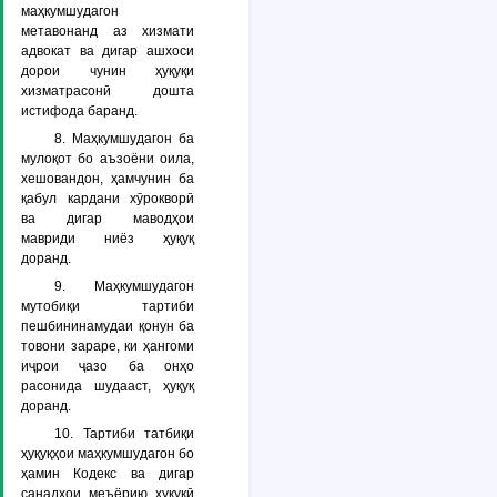
маҳкумшудагон
метавонанд аз хизмати
адвокат ва дигар ашхоси
дорои чунин ҳуқуқи
хизматрасонӣ дошта
истифода баранд.
8. Маҳкумшудагон ба
мулоқот бо аъзоёни оила,
хешовандон, ҳамчунин ба
қабул кардани хӯрокворӣ
ва дигар маводҳои
мавриди ниёз ҳуқуқ
доранд.
9. Маҳкумшудагон
мутобиқи тартиби
пешбининамудаи қонун ба
товони зараре, ки ҳангоми
иҷрои ҷазо ба онҳо
расонида шудааст, ҳуқуқ
доранд.
10. Тартиби татбиқи
ҳуқуқҳои маҳкумшудагон бо
ҳамин Кодекс ва дигар
санадҳои меъёрию ҳуқуқӣ