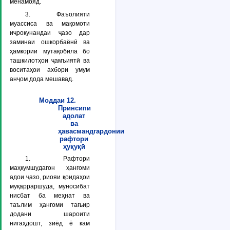
менамояд.
3. Фаъолияти
муассиса ва мақомоти
иҷрокунандаи ҷазо дар
заминаи ошкорбаёнӣ ва
ҳамкории мутақобила бо
ташкилотҳои ҷамъиятӣ ва
воситаҳои ахбори умум
анҷом дода мешавад.
Моддаи 12.
Принсипи
адолат
ва
ҳавасмандгардонии
рафтори
ҳуқуқӣ
1. Рафтори
маҳкумшудагон ҳангоми
адои ҷазо, риояи қоидаҳои
муқарраршуда, муносибат
нисбат ба меҳнат ва
таълим ҳангоми тағьир
додани шароити
нигаҳдошт, зиёд ё кам