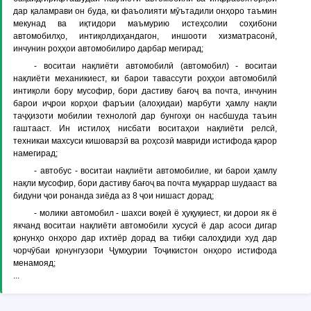
дар қаламрави он буда, ки фаъолияти мӯътадили онҳоро таъмин
мекунад ва иқтидори маъмурию истеҳсолии соҳибони
автомобилҳо, интиқолдиҳандагон, иншооти хизматрасонӣ,
инчунин роҳҳои автомобилиро дарбар мегирад;
- воситаи нақлиёти автомобилӣ (автомобил) - воситаи
нақлиёти механикиест, ки барои тавассути роҳҳои автомобилӣ
интиқоли бору мусофир, бори дастиву бағоҷ ва почта, инчунин
барои иҷрои корҳои фаръии (алоҳидаи) марбути ҳамлу нақли
таҷҳизоти мобилии технологӣ дар бунгоҳи он насбшуда таъин
гаштааст. Ин истилоҳ нисбати воситаҳои нақлиёти релсӣ,
техникаи махсуси кишоварзӣ ва роҳсозӣ мавриди истифода қарор
намегирад;
- автобус - воситаи нақлиёти автомобилие, ки барои ҳамлу
нақли мусофир, бори дастиву бағоҷ ва почта муқаррар шудааст ва
бидуни ҷои ронанда зиёда аз 8 ҷои нишаст дорад;
- молики автомобил - шахси воқеӣ ё ҳуқуқиест, ки дорои як ё
якчанд воситаи нақлиёти автомобили хусусӣ ё дар асоси дигар
қонунҳо онҳоро дар ихтиёр дорад ва тибқи салоҳдиди худ дар
чорчӯбаи қонунгузори Ҷумҳурии Тоҷикистон онҳоро истифода
менамояд;
...