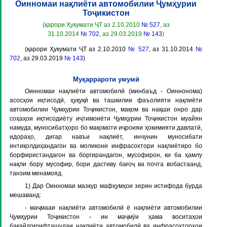
Оинномаи нақлиёти автомобилии Ҷумҳурии
Тоҷикистон
(қарори Ҳукумати ҶТ аз 2.10.2010
№ 527
, аз
31.10.2014
№ 702
, аз 29.03.2019
№ 143
)
(қарори Ҳукумати ҶТ аз 2.10.2010
№ 527
, аз 31.10.2014
№
702
, аз 29.03.2019
№ 143
)
Муқаррароти умумӣ
Оинномаи нақлиёти автомобилӣ (минбаъд - Оиннонома)
асосҳои иқтисодӣ, ҳуқуқӣ ва ташкилии фаъолияти нақлиёти
автомобилии Ҷумҳурии Тоҷикистон, мақом ва нақши онро дар
соҳаҳои иқтисодиёту иҷтимоиёти Ҷумҳурии Тоҷикистон муайян
намуда, муносибатҳоро бо мақомоти иҷроияи ҳокимияти давлатӣ,
идораҳо, дигар навъи нақлиёт, инчунин муносибати
интиқолдиҳандагон ва моликони инфрасохтори нақлиётиро бо
борфиристандагон ва боргирандагон, мусофирон, ки ба ҳамлу
нақли бору мусофир, бори дастиву бағоҷ ва почта вобастаанд,
танзим менамояд.
1) Дар Оинномаи мазкур мафҳумҳои зерин истифода бурда
мешаванд:
- маҷмааи нақлиёти автомобилӣ ё нақлиёти автомобилии
Ҷумҳурии Тоҷикистон - ин маҷмӯи ҳама воситаҳои
бақайдгирифташудаи нақлиёти автомобилӣ ва инфрасохторҳои