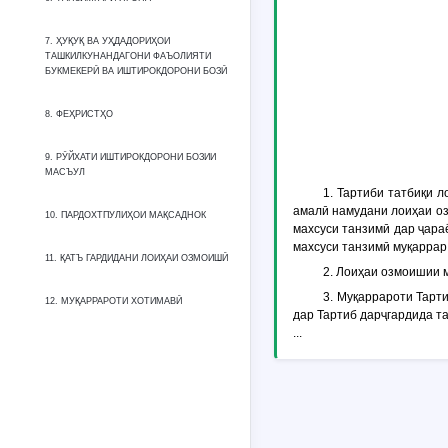
7. ҲУҚУҚ ВА УҲДАДОРИҲОИ
ТАШКИЛКУНАНДАГОНИ ФАЪОЛИЯТИ
БУКМЕКЕРӢ ВА ИШТИРОКДОРОНИ БОЗӢ
8. ФЕҲРИСТҲО
9. РӮЙХАТИ ИШТИРОКДОРОНИ БОЗИИ
МАСЪУЛ
1. Тартиби татбиқи 
амалӣ намудани лоиҳаи оз
10. ПАРДОХТПУЛИҲОИ МАҚСАДНОК
махсуси танзимӣ дар ҷара
махсуси танзимӣ муқаррар
11. ҚАТЪ ГАРДИДАНИ ЛОИҲАИ ОЗМОИШӢ
2. Лоиҳаи озмоишии м
3. Муқаррароти Тарти
12. МУҚАРРАРОТИ ХОТИМАВӢ
дар Тартиб дарҷгардида т
...