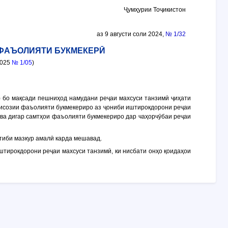
Ҷумҳурии Тоҷикистон
аз 9 августи соли 2024,
№ 1/32
 ФАЪОЛИЯТИ БУКМЕКЕРӢ
2025
№ 1/05
)
) бо мақсади пешниҳод намудани реҷаи махсуси танзимӣ ҷиҳати
лисозии фаъолияти букмекериро аз ҷониби иштирокдорони реҷаи
 ва дигар самтҳои фаъолияти букмекериро дар чаҳорчӯбаи реҷаи
ртиби мазкур амалӣ карда мешавад.
иштирокдорони реҷаи махсуси танзимӣ, ки нисбати онҳо қоидаҳои