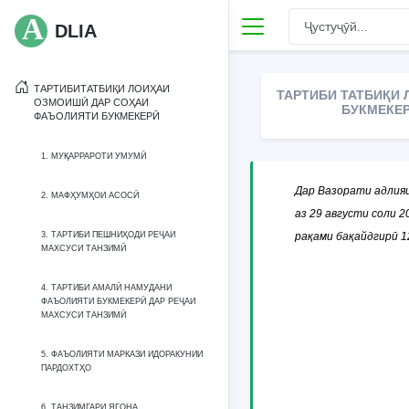
DLIA
ТАРТИБИТАТБИҚИ ЛОИҲАИ
ТАРТИБИ ТАТБИҚИ
ОЗМОИШӢ ДАР СОҲАИ
БУКМЕКЕР
ФАЪОЛИЯТИ БУКМЕКЕРӢ
1. МУҚАРРАРОТИ УМУМӢ
Дар Вазорати адлия
2. МАФҲУМҲОИ АСОСӢ
аз 29 августи соли 
3. ТАРТИБИ ПЕШНИҲОДИ РЕҶАИ
рақами бақайдгирӣ 1
МАХСУСИ ТАНЗИМӢ
4. ТАРТИБИ АМАЛӢ НАМУДАНИ
ФАЪОЛИЯТИ БУКМЕКЕРӢ ДАР РЕҶАИ
МАХСУСИ ТАНЗИМӢ
5. ФАЪОЛИЯТИ МАРКАЗИ ИДОРАКУНИИ
ПАРДОХТҲО
6. ТАНЗИМГАРИ ЯГОНА