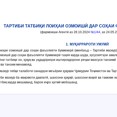
ТАРТИБИ ТАТБИҚИ ЛОИҲАИ ОЗМОИШӢ ДАР СОҲАИ
(фармоиши Агентӣ аз 28.10.2024
№1/44
, аз 24.05.
1. МУҚАРРАРОТИ УМУМӢ
лоиҳаи озмоишӣ дар соҳаи фаъолияти букмекерӣ (минбаъд –
Тартиби мазкур
моишӣ дар соҳаи фаъолияти букмекерӣ таҳия карда шуда, хусусиятҳои ама
ёни татбиқи он, ҳуқуқ ва уҳдадориҳои иштирокдорони реҷаи махсуси танзимӣ
 ва танзим менамояд.
азкур тибқи талаботи санадҳои меъёрии ҳуқуқии Ҷумҳурии Тоҷикистон ва Та
би мазкур ба мақомоти давлатӣ, шахсони ҳуқуқӣ, шахсони воқеӣ ва тамоми 
атбиқ карда мешаванд, барои иҷро ҳатмӣ мебошанд.