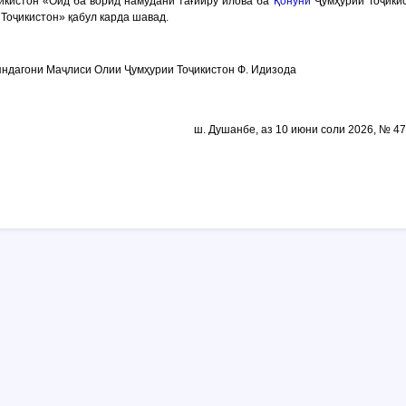
икистон «Оид ба ворид намудани тағйиру илова ба
Қонуни
Ҷумҳурии Тоҷикис
Тоҷикистон» қабул карда шавад.
ндагони Маҷлиси Олии Ҷумҳурии Тоҷикистон Ф. Идизода
ш. Душанбе, аз 10 июни соли 2026, № 4