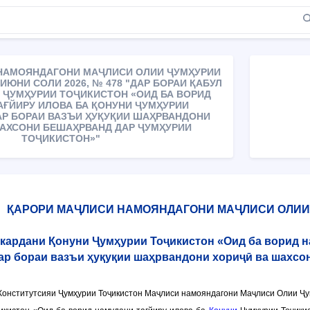
НАМОЯНДАГОНИ МАҶЛИСИ ОЛИИ ҶУМҲУРИИ
ИЮНИ СОЛИ 2026, № 478 "ДАР БОРАИ ҚАБУЛ
 ҶУМҲУРИИ ТОҶИКИСТОН «ОИД БА ВОРИД
АҒЙИРУ ИЛОВА БА ҚОНУНИ ҶУМҲУРИИ
АР БОРАИ ВАЗЪИ ҲУҚУҚИИ ШАҲРВАНДОНИ
АХСОНИ БЕШАҲРВАНД ДАР ҶУМҲУРИИ
ТОҶИКИСТОН»"
ҚАРОРИ МАҶЛИСИ НАМОЯНДАГОНИ МАҶЛИСИ ОЛИИ
 кардани Қонуни Ҷумҳурии Тоҷикистон «Оид ба ворид 
ар бораи вазъи ҳуқуқии шаҳрвандони хориҷӣ ва шахсо
онститутсияи Ҷумҳурии Тоҷикистон Маҷлиси намояндагони Маҷлиси Олии Ҷум