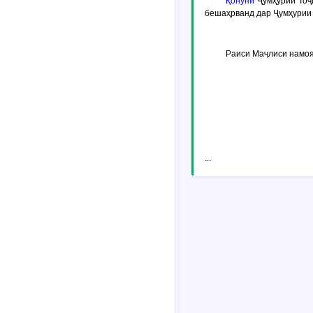
Қонуни
Ҷумҳурии Тоҷ
бешаҳрванд дар Ҷумҳурии 
Раиси Маҷлиси намоя
...