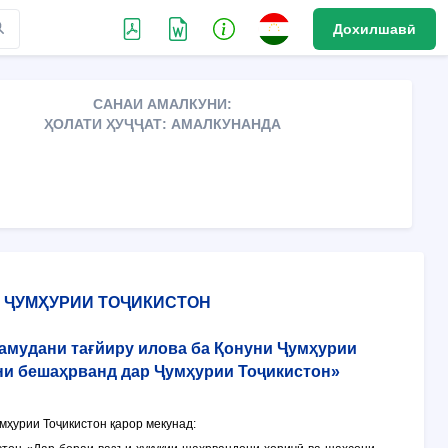
Дохилшавӣ
САНАИ АМАЛКУНИ:
ҲОЛАТИ ҲУҶҶАТ: АМАЛКУНАНДА
 ҶУМҲУРИИ ТОҶИКИСТОН
намудани тағйиру илова ба Қонуни Ҷумҳурии
ни бешаҳрванд дар Ҷумҳурии Тоҷикистон»
ҳурии Тоҷикистон қарор мекунад: