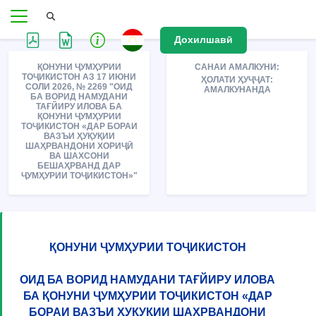
Дохилшавӣ
ҚОНУНИ ҶУМҲУРИИ
САНАИ АМАЛКУНИ:
ТОҶИКИСТОН АЗ 17 ИЮНИ
ҲОЛАТИ ҲУҶҶАТ:
СОЛИ 2026, № 2269 "ОИД
АМАЛКУНАНДА
БА ВОРИД НАМУДАНИ
ТАҒЙИРУ ИЛОВА БА
ҚОНУНИ ҶУМҲУРИИ
ТОҶИКИСТОН «ДАР БОРАИ
ВАЗЪИ ҲУҚУҚИИ
ШАҲРВАНДОНИ ХОРИҶӢ
ВА ШАХСОНИ
БЕШАҲРВАНД ДАР
ҶУМҲУРИИ ТОҶИКИСТОН»"
ҚОНУНИ ҶУМҲУРИИ ТОҶИКИСТОН
ОИД БА ВОРИД НАМУДАНИ ТАҒЙИРУ ИЛОВА
БА ҚОНУНИ ҶУМҲУРИИ ТОҶИКИСТОН «ДАР
БОРАИ ВАЗЪИ ҲУҚУҚИИ ШАҲРВАНДОНИ