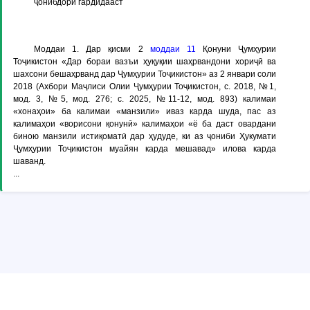
ҷонибдорӣ гардидааст
Моддаи 1
. Дар қисми 2
моддаи 11
Қонуни Ҷумҳурии
Тоҷикистон «Дар бораи вазъи ҳуқуқии шаҳрвандони хориҷӣ ва
шахсони бешаҳрванд дар Ҷумҳурии Тоҷикистон» аз 2 январи соли
2018 (Ахбори Маҷлиси Олии Ҷумҳурии Тоҷикистон, с. 2018, №1,
мод. 3, №5, мод. 276; с. 2025, №11-12, мод. 893) калимаи
«хонаҳои» ба калимаи «манзили» иваз карда шуда, пас аз
калимаҳои «ворисони қонунӣ» калимаҳои «ё ба даст овардани
биною манзили истиқоматӣ дар ҳудуде, ки аз ҷониби Ҳукумати
Ҷумҳурии Тоҷикистон муайян карда мешавад» илова карда
шаванд.
...
© Copyright ADLIA. Министерство юстиции Республики Таджикистан,
ГУП «КОНУНИЯТ»