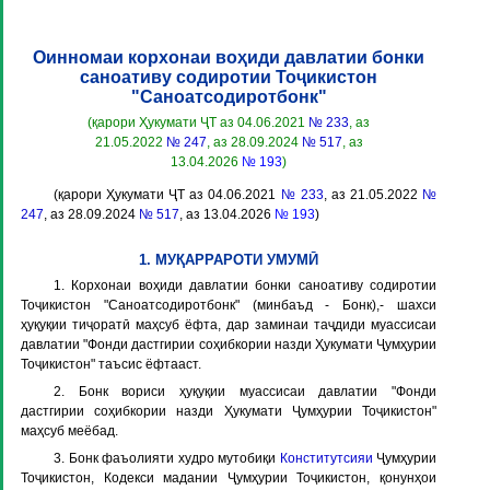
Оинномаи корхонаи воҳиди давлатии бонки
саноативу содиротии Тоҷикистон
"Саноатсодиротбонк"
(қарори Ҳукумати ҶТ аз 04.06.2021
№ 233
, аз
21.05.2022
№ 247
, аз 28.09.2024
№ 517
, аз
13.04.2026
№ 193
)
(қарори Ҳукумати ҶТ аз 04.06.2021
№ 233
, аз 21.05.2022
№
247
, аз 28.09.2024
№ 517
, аз 13.04.2026
№ 193
)
1. МУҚАРРАРОТИ УМУМӢ
1. Корхонаи воҳиди давлатии бонки саноативу содиротии
Тоҷикистон "Саноатсодиротбонк" (минбаъд -
Бонк
),- шахси
ҳуқуқии тиҷоратӣ маҳсуб ёфта, дар заминаи таҷдиди муассисаи
давлатии "Фонди дастгирии соҳибкории назди Ҳукумати Ҷумҳурии
Тоҷикистон" таъсис ёфтааст.
2. Бонк вориси ҳуқуқии муассисаи давлатии "Фонди
дастгирии соҳибкории назди Ҳукумати Ҷумҳурии Тоҷикистон"
маҳсуб меёбад.
3. Бонк фаъолияти худро мутобиқи
Конститутсияи
Ҷумҳурии
Тоҷикистон, Кодекси мадании Ҷумҳурии Тоҷикистон, қонунҳои