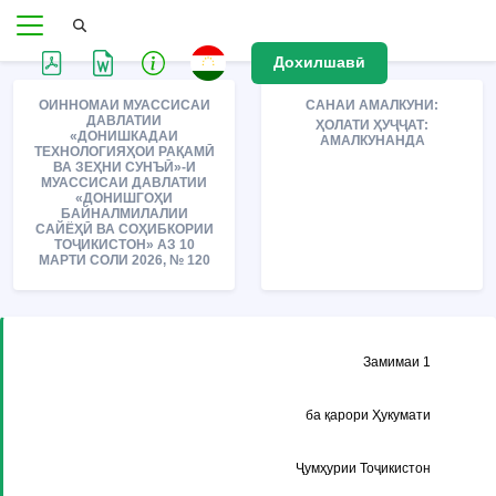
Дохилшавӣ
ОИННОМАИ МУАССИСАИ
САНАИ АМАЛКУНИ:
ДАВЛАТИИ
ҲОЛАТИ ҲУҶҶАТ:
«ДОНИШКАДАИ
АМАЛКУНАНДА
ТЕХНОЛОГИЯҲОИ РАҚАМӢ
ВА ЗЕҲНИ СУНЪӢ»-И
МУАССИСАИ ДАВЛАТИИ
«ДОНИШГОҲИ
БАЙНАЛМИЛАЛИИ
САЙЁҲӢ ВА СОҲИБКОРИИ
ТОҶИКИСТОН» АЗ 10
МАРТИ СОЛИ 2026, № 120
Замимаи 1
ба қарори Ҳукумати
Ҷумҳурии Тоҷикистон