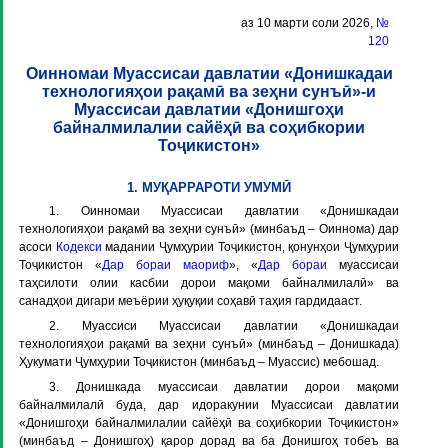
аз 10 марти соли 2026,
№
120
Оинномаи Муассисаи давлатии «Донишкадаи
технологияҳои рақамӣ ва зеҳни сунъӣ»-и
Муассисаи давлатии «Донишгоҳи
байналмилалии сайёҳӣ ва соҳибкории
Тоҷикистон»
1. МУҚАРРАРОТИ УМУМӢ
1. Оинномаи Муассисаи давлатии «Донишкадаи
технологияҳои рақамӣ ва зеҳни сунъӣ» (минбаъд –
Оиннома
) дар
асоси
Кодекси
мадании Ҷумҳурии Тоҷикистон, қонунҳои Ҷумҳурии
Тоҷикистон «
Дар бораи маориф
», «
Дар бораи
муассисаи
таҳсилоти олии касбии дорои мақоми байналмилалӣ» ва
санадҳои дигари меъёрии ҳуқуқии соҳавӣ таҳия гардидааст.
2. Муассиси Муассисаи давлатии «Донишкадаи
технологияҳои рақамӣ ва зеҳни сунъӣ» (минбаъд –
Донишкада
)
Ҳукумати Ҷумҳурии Тоҷикистон (минбаъд –
Муассис
) мебошад.
3. Донишкада муассисаи давлатии дорои мақоми
байналмилалӣ буда, дар идоракунии Муассисаи давлатии
«Донишгоҳи байналмилалии сайёҳӣ ва соҳибкории Тоҷикистон»
(минбаъд –
Донишгоҳ
) қарор дорад ва ба Донишгоҳ тобеъ ва