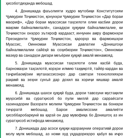
ҳисоботдиҳанда мебошад.
4. Донишкада фаъолияти худро мутобиқи Конститутсияи
Ҷумҳурии Тоҷикистон, қонунҳои Ҷумҳурии Тоҷикистон «Дар бораи
маориф», «Дар бораи муассисаи таҳсилоти олии касбии дорои
мақоми байналмилалӣ», санадҳои ҳуқуқии байналмилалие, ки
Тоҷикистон онҳоро эътироф кардааст, инчунин амру фармонҳои
Президенти Ҷумҳурии Тоҷикистон, қарорҳо ва фармоишҳои
Муассис, Оинномаи Муассисаи давлатии «Донишгоҳи
байналмилалии сайёҳӣ ва соҳибкории Тоҷикистон», Оинномаи
мазкур ва санадҳои дигари меъёрии ҳуқуқӣ амалӣ менамояд.
5. Донишкада муассисаи таҳсилоти олии касбӣ буда,
барномаҳои таҳсилотӣ, корҳои илмию таҳқиқотӣ, тайёр кардан ва
таҷрибаомӯзии мутахассисонро дар самтҳои технологияҳои
рақамӣ ва зеҳни сунъӣ дар дохил ва хориҷи кишвар амалӣ
менамояд.
6. Донишкада шахси ҳуқуқӣ буда, дорои тавозуни мустақили
муҳосибӣ ва суратҳисоб бо пули миллӣ дар сарраёсати
хазинадории Вазорати молияи Ҷумҳурии Тоҷикистон ва бонкҳои
тиҷоратӣ мебошад. Барои амалисозии амалиёти
ҳисоббаробаркунӣ ва қарзӣ он дар мувофиқа бо Донишгоҳ аз ин
суратҳисоб истифода менамояд.
7. Донишкада дар асоси ҳуқуқи идоракунии оперативӣ дорои
молу мулк мебошад, аз номи худ уҳдадориҳоро қабул ва иҷро