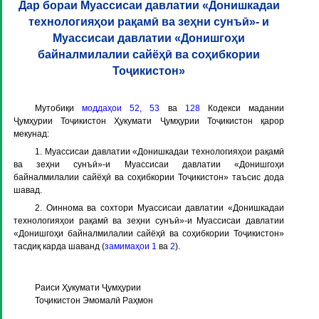
Дар бораи Муассисаи давлатии «Донишкадаи
технологияҳои рақамӣ ва зеҳни сунъӣ»- и
Муассисаи давлатии «Донишгоҳи
байналмилалии сайёҳӣ ва соҳибкории
Тоҷикистон»
Мутобиқи
моддаҳои 52, 53
ва
128
Кодекси мадании
Ҷумҳурии Тоҷикистон Ҳукумати Ҷумҳурии Тоҷикистон қарор
мекунад:
1. Муассисаи давлатии «Донишкадаи технологияҳои рақамӣ
ва зеҳни сунъӣ»-и Муассисаи давлатии «Донишгоҳи
байналмилалии сайёҳӣ ва соҳибкории Тоҷикистон» таъсис дода
шавад.
2. Оиннома ва сохтори Муассисаи давлатии «Донишкадаи
технологияҳои рақамӣ ва зеҳни сунъӣ»-и Муассисаи давлатии
«Донишгоҳи байналмилалии сайёҳӣ ва соҳибкории Тоҷикистон»
тасдиқ карда шаванд (
замимаҳои 1
ва
2
).
Раиси Ҳукумати Ҷумҳурии
Тоҷикистон Эмомалӣ Раҳмон