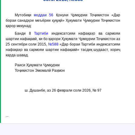
Мутобиқи
моддаи 56
Қонуни Ҷумҳурии Тоҷикистон «Дар
бораи санадҳои меъёрии ҳуқуқӣ» Ҳукумати Ҷумҳурии Тоҷикистон
қарор мекунад:
Банди 8
Тартиби
индексатсияи нафақаҳо ва сармояи
шартии нафақавӣ, ки бо қарори Ҳукумати Ҷумҳурии Тоҷикистон аз
25 сентябри соли 2015,
№588
«Дар бораи Тартиби индексатсияи
нафақаҳо ва сармояи шартии нафақавӣ» тасдиқ шудааст, хориҷ
карда шавад.
Раиси Ҳукумати Ҷумҳурии
Тоҷикистон Эмомалӣ Раҳмон
ш. Душанбе, аз 26 феврали соли 2026, № 97
...