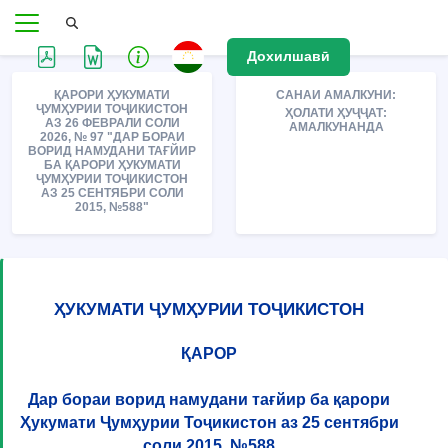
Дохилшавӣ
ҚАРОРИ ҲУКУМАТИ
САНАИ АМАЛКУНИ:
ҶУМҲУРИИ ТОҶИКИСТОН
ҲОЛАТИ ҲУҶҶАТ:
АЗ 26 ФЕВРАЛИ СОЛИ
АМАЛКУНАНДА
2026, № 97 "ДАР БОРАИ
ВОРИД НАМУДАНИ ТАҒЙИР
БА ҚАРОРИ ҲУКУМАТИ
ҶУМҲУРИИ ТОҶИКИСТОН
АЗ 25 СЕНТЯБРИ СОЛИ
2015, №588"
ҲУКУМАТИ ҶУМҲУРИИ ТОҶИКИСТОН
ҚАРОР
Дар бораи ворид намудани тағйир ба қарори
Ҳукумати Ҷумҳурии Тоҷикистон аз 25 сентябри
соли 2015, №588