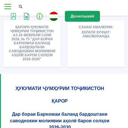
Дохилшавӣ
ҚАРОРИ ҲУКУМАТИ
САНАИ АМАЛКУНИ:
ҶУМҲУРИИ ТОҶИКИСТОН
ҲОЛАТИ ҲУҶҶАТ:
АЗ 26 ФЕВРАЛИ СОЛИ
АМАЛКУНАНДА
2026, № 75 "ДАР БОРАИ
БАРНОМАИ БАЛАНД
БАРДОШТАНИ
САВОДНОКИИ МОЛИЯВИИ
АҲОЛӢ БАРОИ СОЛҲОИ
2026-2030"
ҲУКУМАТИ ҶУМҲУРИИ ТОҶИКИСТОН
ҚАРОР
Дар бораи Барномаи баланд бардоштани
саводнокии молиявии аҳолӣ барои солҳои
2026-2030