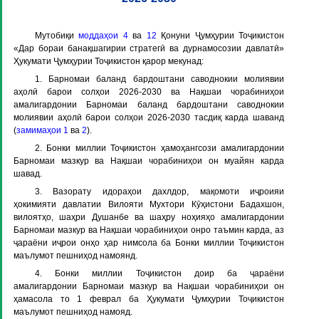
Мутобиқи
моддаҳои 4
ва
12
Қонуни Ҷумҳурии Тоҷикистон
«Дар бораи банақшагирии стратегӣ ва дурнамосозии давлатӣ»
Ҳукумати Ҷумҳурии Тоҷикистон қарор мекунад:
1. Барномаи баланд бардоштани саводнокии молиявии
аҳолӣ барои солҳои 2026-2030 ва Нақшаи чорабиниҳои
амалигардонии Барномаи баланд бардоштани саводнокии
молиявии аҳолӣ барои солҳои 2026-2030 тасдиқ карда шаванд
(
замимаҳои 1
ва
2
).
2. Бонки миллии Тоҷикистон ҳамоҳангсози амалигардонии
Барномаи мазкур ва Нақшаи чорабиниҳои он муайян карда
шавад.
3. Вазорату идораҳои дахлдор, мақомоти иҷроияи
ҳокимияти давлатии Вилояти Мухтори Кӯҳистони Бадахшон,
вилоятҳо, шаҳри Душанбе ва шаҳру ноҳияҳо амалигардонии
Барномаи мазкур ва Нақшаи чорабиниҳои онро таъмин карда, аз
ҷараёни иҷрои онҳо ҳар нимсола ба Бонки миллии Тоҷикистон
маълумот пешниҳод намоянд.
4. Бонки миллии Тоҷикистон доир ба ҷараёни
амалигардонии Барномаи мазкур ва Нақшаи чорабиниҳои он
ҳамасола то 1 феврал ба Ҳукумати Ҷумҳурии Тоҷикистон
маълумот пешниҳод намояд.