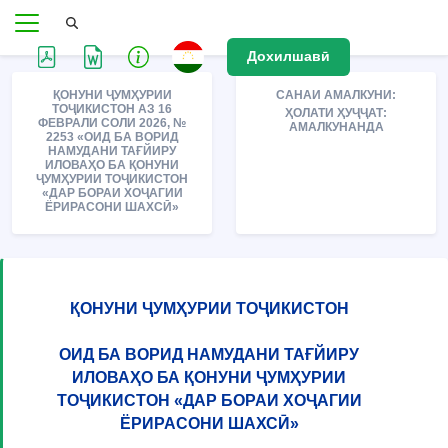
Дохилшавӣ
ҚОНУНИ ҶУМҲУРИИ
САНАИ АМАЛКУНИ:
ТОҶИКИСТОН АЗ 16
ҲОЛАТИ ҲУҶҶАТ:
ФЕВРАЛИ СОЛИ 2026, №
АМАЛКУНАНДА
2253 «ОИД БА ВОРИД
НАМУДАНИ ТАҒЙИРУ
ИЛОВАҲО БА ҚОНУНИ
ҶУМҲУРИИ ТОҶИКИСТОН
«ДАР БОРАИ ХОҶАГИИ
ЁРИРАСОНИ ШАХСӢ»
ҚОНУНИ ҶУМҲУРИИ ТОҶИКИСТОН
ОИД БА ВОРИД НАМУДАНИ ТАҒЙИРУ
ИЛОВАҲО БА ҚОНУНИ ҶУМҲУРИИ
ТОҶИКИСТОН «ДАР БОРАИ ХОҶАГИИ
ЁРИРАСОНИ ШАХСӢ»