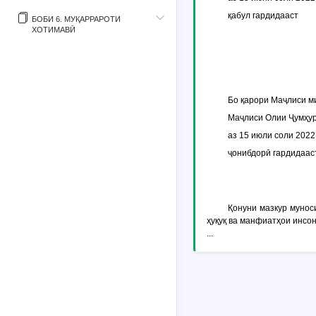
қабул гардидааст
БОБИ 6. МУҚАРРАРОТИ
ХОТИМАВӢ
Бо қарори Маҷлиси м
Маҷлиси Олии Ҷумҳур
аз 15 июли соли 2022
ҷонибдорӣ гардидаас
Қонуни мазкур мунос
ҳуқуқ ва манфиатҳои инсон
...