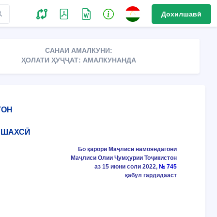
Дохилшавӣ
САНАИ АМАЛКУНИ:
ҲОЛАТИ ҲУҶҶАТ: АМАЛКУНАНДА
ТОН
 ШАХСӢ
Бо қарори Маҷлиси намояндагони
Маҷлиси Олии Ҷумҳурии Тоҷикистон
аз 15 июни соли 2022,
№ 745
қабул гардидааст