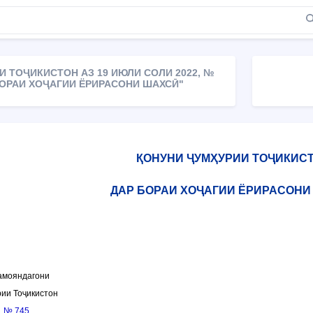
 ТОҶИКИСТОН АЗ 19 ИЮЛИ СОЛИ 2022, №
БОРАИ ХОҶАГИИ ЁРИРАСОНИ ШАХСӢ"
ҚОНУНИ ҶУМҲУРИИ ТОҶИКИС
ДАР БОРАИ ХОҶАГИИ ЁРИРАСОНИ
амояндагони
ии Тоҷикистон
,
№ 745