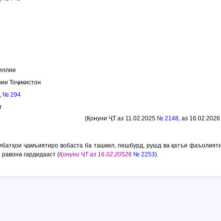
иллии
ии Тоҷикистон
,
№ 294
т
(Қонуни ҶТ аз 11.02.2025
№ 2148
, аз 16.02.202
ибатҳои ҷамъиятиро вобаста ба ташкил, пешбурд, рушд ва қатъи фаъолият
 равона гардидааст (
Қонуни ҶТ аз 16.02.20526
№ 2253
).