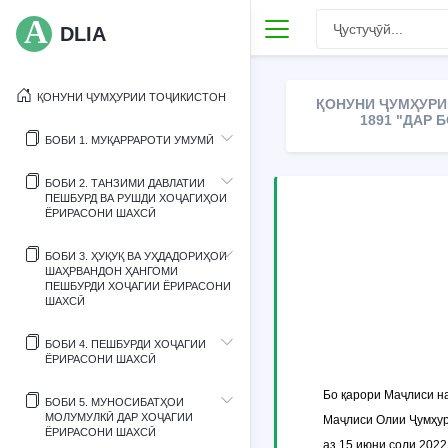
DLIA
ҚОНУНИ ҶУМҲУРИИ ТОҶИКИСТОН
ҚОНУНИ ҶУМҲУРИИ
1891 "ДАР 
БОБИ 1. МУҚАРРАРОТИ УМУМӢ
БОБИ 2. ТАНЗИМИ ДАВЛАТИИ
ПЕШБУРД ВА РУШДИ ХОҶАГИҲОИ
ЁРИРАСОНИ ШАХСӢ
БОБИ 3. ҲУҚУҚ ВА УҲДАДОРИҲОИ
ШАҲРВАНДОН ҲАНГОМИ
ПЕШБУРДИ ХОҶАГИИ ЁРИРАСОНИ
ШАХСӢ
БОБИ 4. ПЕШБУРДИ ХОҶАГИИ
ЁРИРАСОНИ ШАХСӢ
Бо қарори Маҷлиси н
БОБИ 5. МУНОСИБАТҲОИ
МОЛУМУЛКӢ ДАР ХОҶАГИИ
Маҷлиси Олии Ҷумҳур
ЁРИРАСОНИ ШАХСӢ
аз 15 июни соли 2022