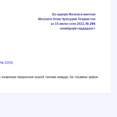
Бо қарори Маҷлиси миллии
Маҷлиси Олии Ҷумҳурии Тоҷикистон
аз 15 июли соли 2022,
№ 294
ҷонибдорӣ гардидааст
6
№ 2253
)
и хоҷагиҳои ёрирасони шахсӣ танзим намуда, ба таъмини ҳифзи