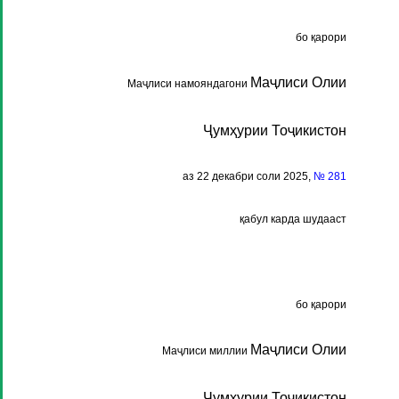
бо қарори
Маҷлиси Олии
Маҷлиси намояндагони
Ҷумҳурии Тоҷикистон
аз 22 декабри соли 2025,
№ 281
қабул карда шудааст
бо қарори
Маҷлиси Олии
Маҷлиси миллии
Ҷумҳурии Тоҷикистон