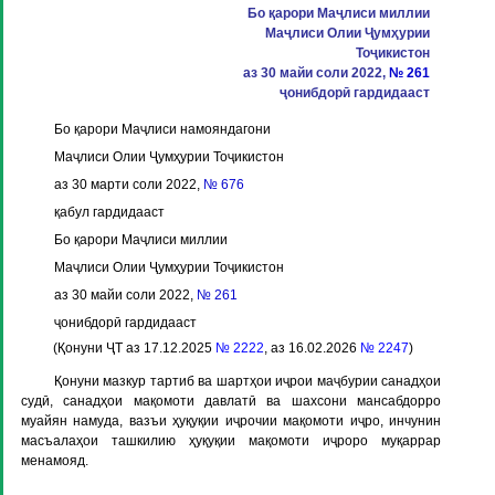
Бо қарори Маҷлиси миллии
Маҷлиси Олии Ҷумҳурии
Тоҷикистон
аз 30 майи соли 2022,
№ 261
ҷонибдорӣ гардидааст
Бо қарори Маҷлиси намояндагони
Маҷлиси Олии Ҷумҳурии Тоҷикистон
аз 30 марти соли 2022,
№ 676
қабул гардидааст
Бо қарори Маҷлиси миллии
Маҷлиси Олии Ҷумҳурии Тоҷикистон
аз 30 майи соли 2022,
№ 261
ҷонибдорӣ гардидааст
(Қонуни ҶТ аз 17.12.2025
№ 2222
, аз 16.02.2026
№ 2247
)
Қонуни мазкур тартиб ва шартҳои иҷрои маҷбурии санадҳои
судӣ, санадҳои мақомоти давлатӣ ва шахсони мансабдорро
муайян намуда, вазъи ҳуқуқии иҷрочии мақомоти иҷро, инчунин
масъалаҳои ташкилию ҳуқуқии мақомоти иҷроро муқаррар
менамояд.