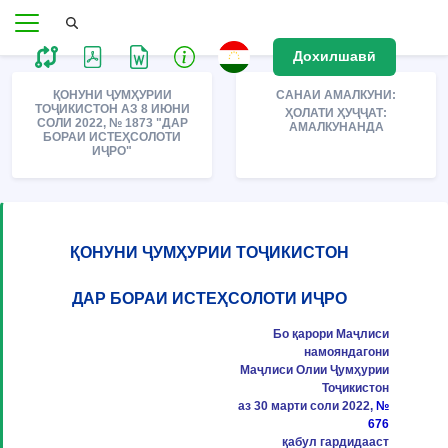
Дохилшавӣ
ҚОНУНИ ҶУМҲУРИИ
САНАИ АМАЛКУНИ:
ТОҶИКИСТОН АЗ 8 ИЮНИ
ҲОЛАТИ ҲУҶҶАТ:
СОЛИ 2022, № 1873 "ДАР
АМАЛКУНАНДА
БОРАИ ИСТЕҲСОЛОТИ
ИҶРО"
ҚОНУНИ ҶУМҲУРИИ ТОҶИКИСТОН
ДАР БОРАИ ИСТЕҲСОЛОТИ ИҶРО
Бо қарори Маҷлиси
намояндагони
Маҷлиси Олии Ҷумҳурии
Тоҷикистон
аз 30 марти соли 2022,
№
676
қабул гардидааст