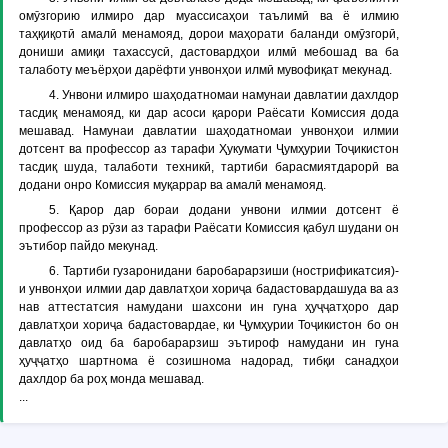
омӯзгорию илмиро дар муассисаҳои таълимӣ ва ё илмию
таҳқиқотӣ амалӣ менамояд, дорои маҳорати баланди омӯзгорӣ,
дониши амиқи тахассусӣ, дастовардҳои илмӣ мебошад ва ба
талаботу меъёрҳои дарёфти унвонҳои илмӣ мувофиқат мекунад.
4. Унвони илмиро шаҳодатномаи намунаи давлатии дахлдор
тасдиқ менамояд, ки дар асоси қарори Раёсати Комиссия дода
мешавад. Намунаи давлатии шаҳодатномаи унвонҳои илмии
дотсент ва профессор аз тарафи Ҳукумати Ҷумҳурии Тоҷикистон
тасдиқ шуда, талаботи техникӣ, тартиби барасмиятдарорӣ ва
додани онро Комиссия муқаррар ва амалӣ менамояд.
5. Қарор дар бораи додани унвони илмии дотсент ё
профессор аз рӯзи аз тарафи Раёсати Комиссия қабул шудани он
эътибор пайдо мекунад.
6. Тартиби гузаронидани баробарарзиши (нострификатсия)-
и унвонҳои илмии дар давлатҳои хориҷа бадастовардашуда ва аз
нав аттестатсия намудани шахсони ин гуна ҳуҷҷатҳоро дар
давлатҳои хориҷа бадастовардае, ки Ҷумҳурии Тоҷикистон бо он
давлатҳо оид ба баробарарзиш эътироф намудани ин гуна
ҳуҷҷатҳо шартнома ё созишнома надорад, тибқи санадҳои
дахлдор ба роҳ монда мешавад.
...