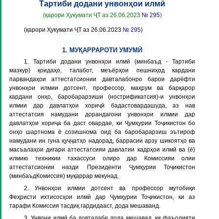
Тартиби додани унвонҳои илмӣ
(қарори Ҳукумати ҶТ аз 26.06.2023
№ 295
)
(қарори Ҳукумати ҶТ аз 26.06.2023
№ 295
)
1. МУҚАРРАРОТИ УМУМӢ
1. Тартиби додани унвонҳои илмӣ (минбаъд -
Тартиби
мазкур
) қоидаҳо, талабот, меъёрҳои пешниҳод кардани
парвандаҳои аттестатсионии давталабонро барои дарёфти
унвонҳои илмии дотсент, профессор, маҳрум ва барқарор
кардани онҳо, баробарарзиши (нострификатсия)-и унвонҳои
илмии дар давлатҳои хориҷӣ бадастовардашуда, аз нав
аттестатсия намудани дорандагони унвонҳои илмии дар
давлатҳои хориҷа ба даст овардае, ки Ҷумҳурии Тоҷикистон бо
онҳо шартнома ё созишнома оид ба баробарарзиш эътироф
намудани ин гуна ҳуҷҷатҳо надорад, баррасии арзу шикоятҳо ва
масъалаҳои дигари аттестатсияи давлатии кадрҳои илмӣ ва (ё)
илмию техникии тахассуси олиро дар Комиссияи олии
аттестатсионии назди Президенти Ҷумҳурии Тоҷикистон
(минбаъдКомиссия) муқаррар мекунад.
2. Унвонҳои илмии дотсент ва профессор мутобиқи
Феҳристи ихтисосҳои илмӣ дар Ҷумҳурии Тоҷикистон, ки аз
тарафи Комиссия тасдиқ гардидааст, дода мешаванд.
3. Унвони илмӣ ба довталабе дода мешавад, ки фаъолияти