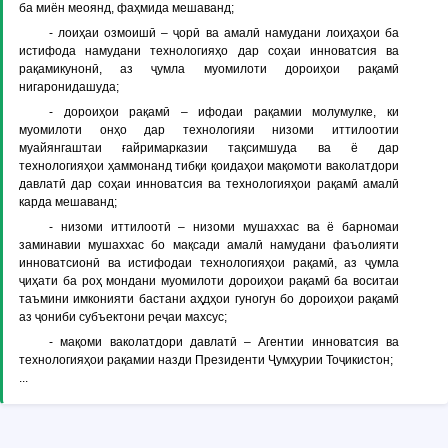
ба миён меоянд, фаҳмида мешаванд;
-
лоиҳаи озмоишӣ
– ҷорӣ ва амалӣ намудани лоиҳаҳои ба
истифода намудани технологияҳо дар соҳаи инноватсия ва
рақамикунонӣ, аз ҷумла муомилоти дороиҳои рақамӣ
нигаронидашуда;
-
дороиҳои рақамӣ
– ифодаи рақамии молумулке, ки
муомилоти онҳо дар технологияи низоми иттилоотии
муайянгаштаи ғайримарказии тақсимшуда ва ё дар
технологияҳои ҳаммонанд тибқи қоидаҳои мақомоти ваколатдори
давлатӣ дар соҳаи инноватсия ва технологияҳои рақамӣ амалӣ
карда мешаванд;
-
низоми иттилоотӣ
– низоми мушаххас ва ё барномаи
заминавии мушаххас бо мақсади амалӣ намудани фаъолияти
инноватсионӣ ва истифодаи технологияҳои рақамӣ, аз ҷумла
ҷиҳати ба роҳ мондани муомилоти дороиҳои рақамӣ ба воситаи
таъмини имконияти бастани аҳдҳои гуногун бо дороиҳои рақамӣ
аз ҷониби субъектони реҷаи махсус;
-
мақоми ваколатдори давлатӣ
– Агентии инноватсия ва
технологияҳои рақамии назди Президенти Ҷумҳурии Тоҷикистон;
...