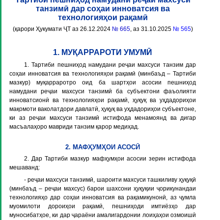
танзимӣ дар соҳаи инноватсия ва
технологияҳои рақамӣ
(қарори Ҳукумати ҶТ аз 26.12.2024
№ 665
, аз 31.10.2025
№ 565
)
1. МУҚАРРАРОТИ УМУМӢ
1. Тартиби пешниҳод намудани реҷаи махсуси танзим дар
соҳаи инноватсия ва технологияҳои рақамӣ (минбаъд –
Тартиби
мазкур
) муқарраротро оид ба шартҳои асосии пешниҳод
намудани реҷаи махсуси танзимӣ ба субъектони фаъолияти
инноватсионӣ ва технологияҳои рақамӣ, ҳуқуқ ва уҳдадориҳои
мақомоти ваколатдори давлатӣ, ҳуқуқ ва уҳдадориҳои субъектоне,
ки аз реҷаи махсуси танзимӣ истифода менамоянд ва дигар
масъалаҳоро мавриди танзим қарор медиҳад.
2. МАФҲУМҲОИ АСОСӢ
2. Дар Тартиби мазкур мафҳумҳои асосии зерин истифода
мешаванд:
-
реҷаи махсуси танзимӣ, шароити махсуси ташкиливу ҳуқуқӣ
(минбаъд –
реҷаи махсус
) барои шахсони ҳуқуқии ҷорикунандаи
технологияҳо дар соҳаи инноватсия ва рақамикунонӣ, аз ҷумла
муомилоти дороиҳои рақамӣ, пешниҳоди имтиёзҳо дар
муносибатҳое, ки дар ҷараёни амалигардонии лоиҳаҳои озмоишӣ