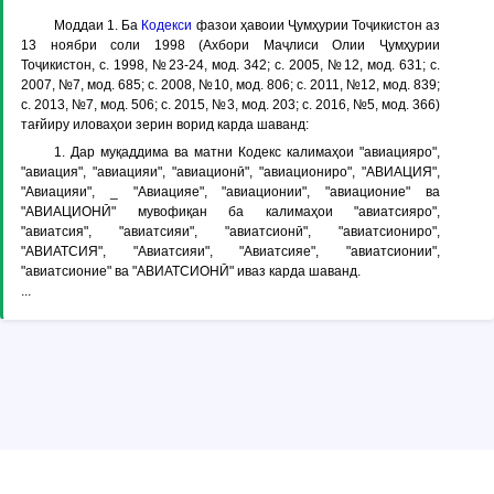
Моддаи 1
. Ба
Кодекси
фазои ҳавоии Ҷумҳурии Тоҷикистон аз
13 ноябри соли 1998 (Ахбори Маҷлиси Олии Ҷумҳурии
Тоҷикистон, с. 1998, №23-24, мод. 342; с. 2005, №12, мод. 631; с.
2007, №7, мод. 685; с. 2008, №10, мод. 806; с. 2011, №12, мод. 839;
с. 2013, №7, мод. 506; с. 2015, №3, мод. 203; с. 2016, №5, мод. 366)
тағйиру иловаҳои зерин ворид карда шаванд:
1. Дар муқаддима ва матни Кодекс калимаҳои "авиацияро",
"авиация", "авиацияи", "авиационӣ", "авиациониро", "АВИАЦИЯ",
"Авиацияи", _ "Авиацияе", "авиационии", "авиационие" ва
"АВИАЦИОНӢ" мувофиқан ба калимаҳои "авиатсияро",
"авиатсия", "авиатсияи", "авиатсионӣ", "авиатсиониро",
"АВИАТСИЯ", "Авиатсияи", "Авиатсияе", "авиатсионии",
"авиатсионие" ва "АВИАТСИОНӢ" иваз карда шаванд.
...
© Copyright ADLIA. Министерство юстиции Республики Таджикистан,