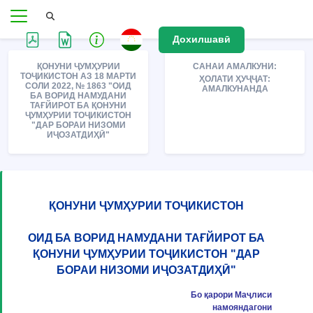
Дохилшавӣ
ҚОНУНИ ҶУМҲУРИИ
САНАИ АМАЛКУНИ:
ТОҶИКИСТОН АЗ 18 МАРТИ
ҲОЛАТИ ҲУҶҶАТ:
СОЛИ 2022, № 1863 "ОИД
АМАЛКУНАНДА
БА ВОРИД НАМУДАНИ
ТАҒЙИРОТ БА ҚОНУНИ
ҶУМҲУРИИ ТОҶИКИСТОН
"ДАР БОРАИ НИЗОМИ
ИҶОЗАТДИҲӢ"
ҚОНУНИ ҶУМҲУРИИ ТОҶИКИСТОН
ОИД БА ВОРИД НАМУДАНИ ТАҒЙИРОТ БА
ҚОНУНИ ҶУМҲУРИИ ТОҶИКИСТОН "ДАР
БОРАИ НИЗОМИ ИҶОЗАТДИҲӢ"
Бо қарори Маҷлиси
намояндагони