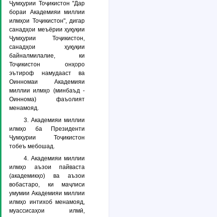
Ҷумҳурии Тоҷикистон "Дар
бораи Академияи миллии
илмҳои Тоҷикистон", дигар
санадҳои меъёрии ҳуқуқии
Ҷумҳурии Тоҷикистон,
санадҳои ҳуқуқии
байналмилалие, ки
Тоҷикистон онҳоро
эътироф намудааст ва
Оинномаи Академияи
миллии илмҳо (минбаъд -
Оиннома
) фаъолият
менамояд.
3. Академияи миллии
илмҳо ба Президенти
Ҷумҳурии Тоҷикистон
тобеъ мебошад.
4. Академияи миллии
илмҳо аъзои пайваста
(академикҳо) ва аъзои
вобастаро, ки маҷлиси
умумии Академияи миллии
илмҳо интихоб менамояд,
муассисаҳои илмӣ,