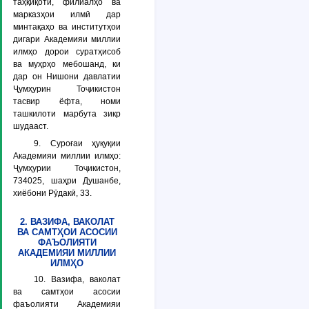
таҳқиқотӣ, филиалҳо ва
марказҳои илмӣ дар
минтақаҳо ва институтҳои
дигари Академияи миллии
илмҳо дорои суратҳисоб
ва муҳрҳо мебошанд, ки
дар он Нишони давлатии
Ҷумҳурин Тоҷикистон
тасвир ёфта, номи
ташкилоти марбута зикр
шудааст.
9. Суроғаи ҳуқуқии
Академияи миллии илмҳо:
Ҷумҳурии Тоҷикистон,
734025, шаҳри Душанбе,
хиёбони Рӯдакӣ, 33
.
2. ВАЗИФА, ВАКОЛАТ
ВА САМТҲОИ АСОСИИ
ФАЪОЛИЯТИ
АКАДЕМИЯИ МИЛЛИИ
ИЛМҲО
10. Вазифа, ваколат
ва самтҳои асосии
фаъолияти Академияи