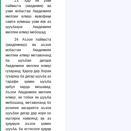
23. Ҳар як узви
пайваста (академик) ва
узви вобастаи Академияи
миллии илмҳо мувофиқи
самти илмиаш узви яке аз
шуъбаҳои Академияи
миллии илмҳо мебошад.
24. Аъзои пайваста
(академикҳо) ва аъзои
вобастаи Академияи
миллии илмҳо метавонанд
ба шуъбаи дигари
Академияи миллии илмҳо
гузаранд. Қарор дар бораи
гузариш ба дигар шуъба аз
тарафи ҳамин шуъба
қабул карда мешавад.
Аъзои Академияи миллии
илмҳо, ки тобеи як шуъба
мебошанд, метавонанд бо
розигии аксарияти аъзои
шуъбаи дигар дар кори он
иштирок намоянд ва аз
ҳуқуқҳои аъзои ҳамин
шуъба, ба истиснои ҳуқуқи