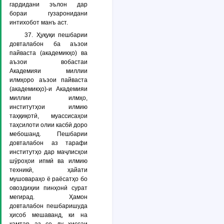
гардидани эълон дар
бораи гузаронидани
интихобот манъ аст.
37. Ҳуқуқи пешбарии
довталабон ба аъзои
пайваста (академикҳо) ва
аъзои вобастаи
Академияи миллии
илмҳоро аъзои пайваста
(академикҳо)-и Академияи
миллии илмҳо,
институтҳои илмию
таҳқиқотӣ, муассисаҳои
таҳсилоти олии касбӣ доро
мебошанд. Пешбарии
довталабон аз тарафи
институтҳо дар маҷлисҳои
шӯроҳои ипмӣ ва илмию
техникӣ, ҳайати
мушовараҳо ё раёсатҳо бо
овоздиҳии пинҳонӣ сурат
мегирад. Ҳамон
довталабон пешбаришуда
ҳисоб мешаванд, ки на