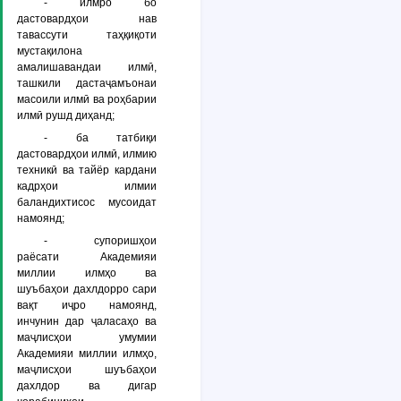
- илмро бо
дастовардҳои нав
тавассути таҳқиқоти
мустақилона
амалишавандаи илмӣ,
ташкили дастаҷамъонаи
масоили илмӣ ва роҳбарии
илмӣ рушд диҳанд;
- ба татбиқи
дастовардҳои илмӣ, илмию
техникӣ ва тайёр кардани
кадрҳои илмии
баландихтисос мусоидат
намоянд;
- супоришҳои
раёсати Академияи
миллии илмҳо ва
шуъбаҳои дахлдорро сари
вақт иҷро намоянд,
инчунин дар ҷаласаҳо ва
маҷлисҳои умумии
Академияи миллии илмҳо,
маҷлисҳои шуъбаҳои
дахлдор ва дигар