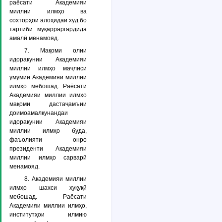
раёсати Академияи
миллии илмҳо ва
сохторҳои алоҳидаи худ бо
тартиби муқарраргардида
амалӣ менамояд.
7. Мақоми олии
идоракунии Академияи
миллии илмҳо маҷлиси
умумии Академияи миллии
илмҳо мебошад. Раёсати
Академияи миллии илмҳо
мақоми дастаҷамъии
доимоамалкунандаи
идоракунии Академияи
миллии илмҳо буда,
фаъолияти онро
президенти Академияи
миллии илмҳо сарварӣ
менамояд.
8. Академияи миллии
илмҳо шахси ҳуқуқӣ
мебошад. Раёсати
Академияи миллии илмҳо,
институтҳои илмию