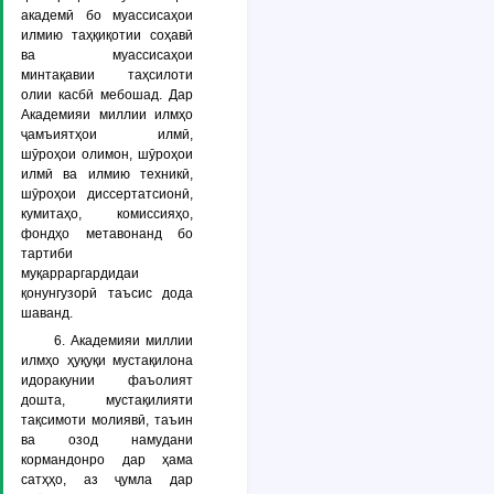
академӣ бо муассисаҳои
илмию таҳқиқотии соҳавӣ
ва муассисаҳои
минтақавии таҳсилоти
олии касбӣ мебошад. Дар
Академияи миллии илмҳо
ҷамъиятҳои илмӣ,
шӯроҳои олимон, шӯроҳои
илмӣ ва илмию техникӣ,
шӯроҳои диссертатсионӣ,
кумитаҳо, комиссияҳо,
фондҳо метавонанд бо
тартиби
муқарраргардидаи
қонунгузорӣ таъсис дода
шаванд.
6. Академияи миллии
илмҳо ҳуқуқи мустақилона
идоракунии фаъолият
дошта, мустақилияти
тақсимоти молиявӣ, таъин
ва озод намудани
кормандонро дар ҳама
сатҳҳо, аз ҷумла дар