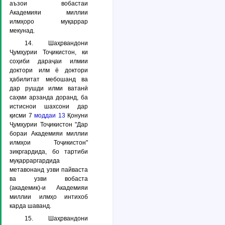
аъзои вобастаи
Академияи миллии
илмҳоро муқаррар
мекунад.
14. Шаҳрвандони
Ҷумҳурии Тоҷикистон, ки
соҳиби дараҷаи илмии
доктори илм ё доктори
ҳабилитат мебошанд ва
дар рушди илми ватанӣ
саҳми арзанда доранд, ба
истиснои шахсони дар
қисми 7
моддаи 13
Қонуни
Ҷумҳурии Тоҷикистон "Дар
бораи Академияи миллии
илмҳои Тоҷикистон"
зикргардида, бо тартиби
муқарраргардида
метавонанд узви пайваста
ва узви вобаста
(академик)-и Академияи
миллии илмҳо интихоб
карда шаванд.
15. Шаҳрвандони