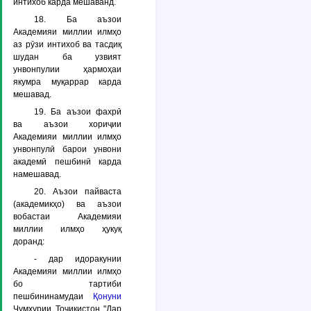
интихоб карда мешаванд.
18. Ба аъзои
Академияи миллии илмҳо
аз рӯзи интихоб ва тасдиқ
шудан ба узвият
унвонпулии ҳармоҳаи
якумра муқаррар карда
мешавад.
19. Ба аъзои фахрӣ
ва аъзои хориҷии
Академияи миллии илмҳо
унвонпулӣ барои унвони
академӣ пешбинӣ карда
намешавад.
20. Аъзои пайваста
(академикҳо) ва аъзои
вобастаи Академияи
миллии илмҳо ҳукуқ
доранд:
- дар идоракунии
Академияи миллии илмҳо
бо тартиби
пешбининамудаи
Қонуни
Ҷумҳурии Тоҷикистон "Дар