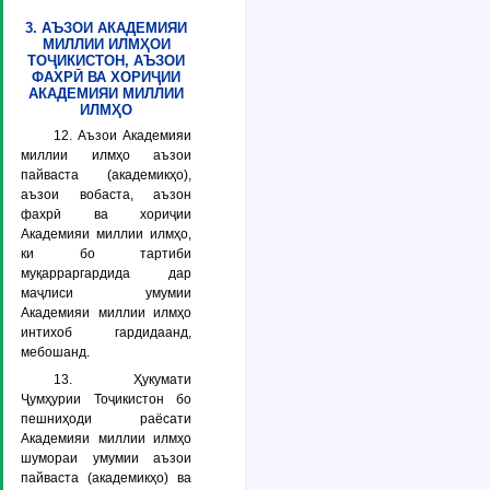
3. АЪЗОИ АКАДЕМИЯИ
МИЛЛИИ ИЛМҲОИ
ТОҶИКИСТОН, АЪЗОИ
ФАХРӢ ВА ХОРИҶИИ
АКАДЕМИЯИ МИЛЛИИ
ИЛМҲО
12. Аъзои Академияи
миллии илмҳо аъзои
пайваста (академикҳо),
аъзои вобаста, аъзон
фахрӣ ва хориҷии
Академияи миллии илмҳо,
ки бо тартиби
муқарраргардида дар
маҷлиси умумии
Академияи миллии илмҳо
интихоб гардидаанд,
мебошанд.
13. Ҳукумати
Ҷумҳурии Тоҷикистон бо
пешниҳоди раёсати
Академияи миллии илмҳо
шумораи умумии аъзои
пайваста (академикҳо) ва