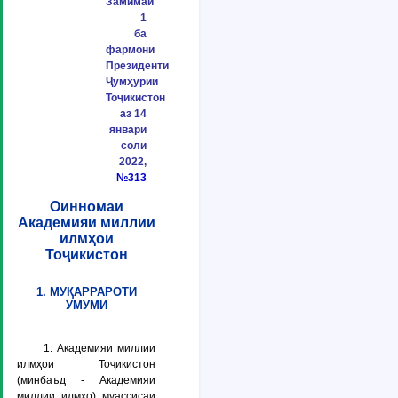
Замимаи
1
ба
фармони
Президенти
Ҷумҳурии
Тоҷикистон
аз 14
январи
соли
2022,
№313
Оинномаи
Академияи миллии
илмҳои
Тоҷикистон
1. МУҚАРРАРОТИ
УМУМӢ
1. Академияи миллии
илмҳои Тоҷикистон
(минбаъд -
Академияи
миллии илмҳо
) муассисаи