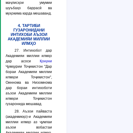
маҷлисҳои умумии
шуъбаҳо баррасӣ ва
муҳокима карда мешаванд.
4. ТАРТИБИ
ГУЗАРОНИДАНИ
ИНТИХОБИ АЪЗОИ
АКАДЕМИЯИ МИЛЛИИ
ИЛМҲО
27. Интихобот дар
Академияи миллии илмҳо
дар асоси
Қонуни
Ҷумҳурии Тоҷикистон "Дар
бораи Академияи миллии
илмҳои Тоҷикистон",
Оиннома ва Низомнома
дар бораи интихоботи
аъзои Академияи миллии
илмҳои Тоҷикистон
гузаронида мешавад.
28. Аъзои пайваста
(академикҳо)-и Академияи
миллии илмҳо аз ҷумлаи
аъзои вобастаи
Академияи миллии илмҳо,