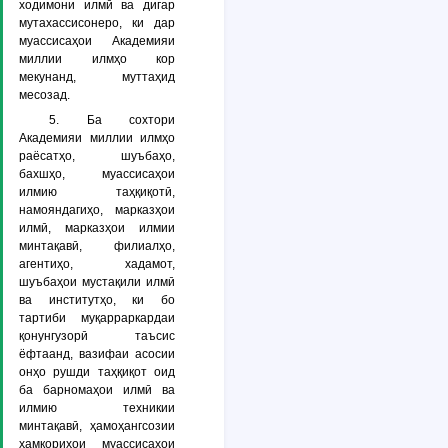
ходимони илмӣ ва дигар
мутахассисонеро, ки дар
муассисаҳои Академияи
миллии илмҳо кор
мекунанд, муттаҳид
месозад.
5. Ба сохтори
Академияи миллии илмҳо
раёсатҳо, шуъбаҳо,
бахшҳо, муассисаҳои
илмию таҳқиқотӣ,
намояндагиҳо, марказҳои
илмӣ, марказҳои илмии
минтақавӣ, филиалҳо,
агентиҳо, хадамот,
шуъбаҳои мустақили илмӣ
ва институтҳо, ки бо
тартиби муқарраркардаи
қонунгузорӣ таъсис
ёфтаанд, вазифаи асосии
онҳо рушди таҳқиқот оид
ба барномаҳои илмӣ ва
илмию техникии
минтақавӣ, ҳамоҳангсозии
ҳамкориҳои муассисаҳои