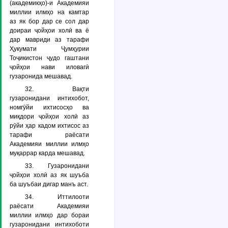
(академикҳо)-и Академияи
миллии илмҳо на камтар
аз як бор дар се сол дар
доираи ҷойҳои холӣ ва ё
дар мавриди аз тарафи
Ҳукумати Ҷумҳурии
Тоҷикистон ҷудо гаштани
ҷойҳои нави иловагӣ
гузаронида мешавад.
32. Вақти
гузаронидани интихобот,
номгӯйи ихтисосҳо ва
миқдори ҷойҳои холӣ аз
рӯйи ҳар кадом ихтисос аз
тарафи раёсати
Академияи миллии илмҳо
муқаррар карда мешавад.
33. Гузаронидани
ҷойҳои холӣ аз як шуъба
ба шуъбаи дигар манъ аст.
34. Иттилооти
раёсати Академияи
миллии илмҳо дар бораи
гузаронидани интихоботи