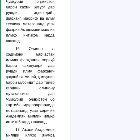
Ҷумҳурии Тоҷикистон
барои саҳми бузург дар
рушди иқтисодиёт,
фарҳанг, маориф ва илму
техника метавонанд узви
фахрии Академияи миллии
илмҳо интихоб карда
шаванд.
16. Олимон ва
ходимони барҷастаи
илмию фарҳангии хориҷӣ
барои саҳмгузорӣ дар
рушди илму фарҳанги
ҷаҳонӣ ва миллӣ, ҳамчунин
барои мусоидат дар тайёр
кардани олимону
мутахассисон дар
Ҷумҳурии Тоҷикистон бо
тартиби муқарраргардида
метавонанд узви хориҷии
Академияи миллии илмҳо
интихоб карда шаванд.
17. Аъзои Академияи
миллии илмҳо якумра