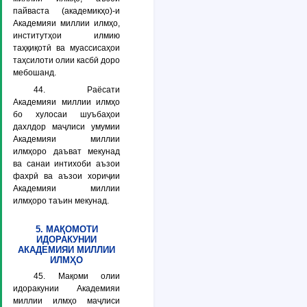
пайваста (академикҳо)-и
Академияи миллии илмҳо,
институтҳои илмию
таҳқиқотӣ ва муассисаҳои
таҳсилоти олии касбӣ доро
мебошанд.
44. Раёсати
Академияи миллии илмҳо
бо хулосаи шуъбаҳои
дахлдор маҷлиси умумии
Академияи миллии
илмҳоро даъват мекунад
ва санаи интихоби аъзои
фахрӣ ва аъзои хориҷии
Академияи миллии
илмҳоро таъин мекунад.
5. МАҚОМОТИ
ИДОРАКУНИИ
АКАДЕМИЯИ МИЛЛИИ
ИЛМҲО
45. Мақоми олии
идоракунии Академияи
миллии илмҳо маҷлиси