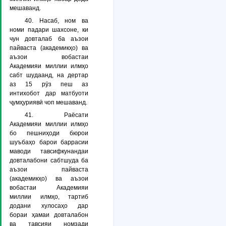
мешаванд.
40. Насаб, ном ва
номи падари шахсоне, ки
чун довталаб ба аъзои
пайваста (академикҳо) ва
аъзои вобастаи
Академияи миллии илмҳо
сабт шудаанд, на дертар
аз 15 рӯз пеш аз
интихобот дар матбуоти
ҷумҳуриявӣ чоп мешаванд.
41. Раёсати
Академияи миллии илмҳо
бо пешниҳоди бюрои
шуъбаҳо барои баррасии
маводи тавсифкунандаи
довталабони сабтшуда ба
аъзои пайваста
(академикҳо) ва аъзои
вобастаи Академияи
миллии илмҳо, тартиб
додани хулосаҳо дар
бораи ҳамаи довталабон
ва тавсияи номзади