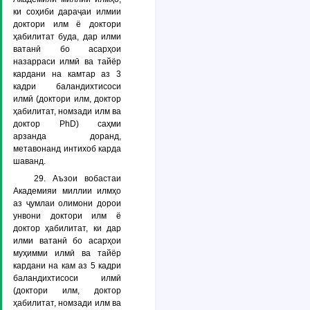
ки соҳиби дараҷаи илмии
доктори илм ё доктори
ҳабилитат буда, дар илми
ватанӣ бо асарҳои
назарраси илмӣ ва тайёр
кардани на камтар аз 3
кадри баландихтисоси
илмӣ (доктори илм, доктор
ҳабилитат, номзади илм ва
доктор РhD) саҳми
арзанда доранд,
метавонанд интихоб карда
шаванд.
29. Аъзои вобастаи
Академияи миллии илмҳо
аз ҷумлаи олимони дорои
унвони доктори илм ё
доктор ҳабилитат, ки дар
илми ватанӣ бо асарҳои
муҳимми илмӣ ва тайёр
кардани на кам аз 5 кадри
баландихтисоси илмӣ
(доктори илм, доктор
ҳабилитат, номзади илм ва