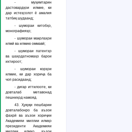
- муҳимтарин
дастовардҳои илмие, ки
дар истеҳсолот ё амалия
татбиқ шудаанд;
- шумораи китобҳо,
монографияҳо;
- шумораи мақолаҳои
илмӣ ва илмию оммавӣ;
- шумораи патентҳо
ва шаҳодатномаҳо барои
ихтироот;
- шумораи корҳои
илмие, ки дар хориҷа ба
чоп расидаанд;
- дигар иттилооте, ки
довталаб метавонад
пешниҳод намояд.
43. Ҳукуқи пешбарии
довталабонро ба аъзои
фахрӣ ва аъзои хориҷии
Академияи миллии илмҳо
президенти Академияи
миллии илмҳо, аъзои