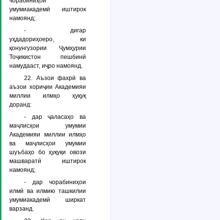
чорабиниҳои
умумиакадемӣ иштирок
намоянд;
- дигар
уҳдадориҳоеро, ки
қонунгузории Ҷумҳурии
Тоҷикистон пешбинӣ
намудааст, иҷро намоянд.
22. Аъзои фахрӣ ва
аъзои хориҷии Академияи
миллии илмҳо ҳуқуқ
доранд:
- дар ҷаласаҳо ва
маҷлисҳои умумии
Академияи миллии илмҳо
ва маҷлисҳои умумии
шуъбаҳо бо ҳуқуқи овози
машваратӣ иштирок
намоянд;
- дар чорабиниҳои
илмӣ ва илмию ташкилии
умумиакадемӣ ширкат
варзанд.