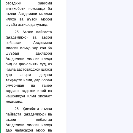
овоздиҳӣ ҳангоми
интихоботи номзадҳо ба
аъзои Академияи миллии
илмҳо ва аъзои бюрои
шуъба истифода кунанд.
25. Аъзои пайваста
(академикҳо) ва аъзои
вобастаи Академияи
миллии илмҳо ҳар сол ба
шуъбаи дахлдори
Академияи миллии илмҳо
оид ба фаъолияти худ, аз
ҷумла дастовардҳои шахсӣ
дар анҷом додани
таҳқиқоти илмӣ, дар бораи
омӯзондан ва тайёр
кардани кадрҳои илмӣ ва
нашрияҳои илмӣ ҳисобот
медиҳанд.
26. Ҳисоботи аъзои
пайваста (академикҳо) ва
аъзои вобастаи
Академияи миллии илмҳо
дар ҷаласаҳои бюро ва