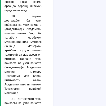
доктор РhD) саҳми
арзанда доранд, интихоб
карда мешаванд.
30. Корҳои
довталабон ба узви
пайваста ва узви вобаста
(академикҳо)-и Академияи
миллии илмҳо бояд ба
талаботи меъёрҳои
муқарраргардида мутобиқ
бошанд. Меъёрҳои
арзёбии корҳои илмию
таҳқиқотӣ ва дар асоси он
интихоб кардани узви
пайвасга ва узви вобаста
(академикҳо)-и Академияи
миллии илмҳоро
Низомнома дар бораи
интихоботи аъзои
Академияи миллии илмҳои
Тоҷикистон пешбинӣ
менамояд.
31. Интихоботи узви
пайваста ва узви вобаста