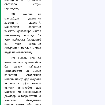
камтар аз се ду ҳиссаи
овозҳоро соҳиб
гардидаанд.
38. Шахсоне, ки
мансабҳои давлатии
ҳокимияти давлатӣ,
мансабҳои давлатии
хизмати давлатиро ишғол
менамоянд, номзад ба
узви пайваста (академик)
ва узви вобастаи
Академияи миллии илмҳо
шуда наметавонанд.
39. Насаб, ном ва
номи падари довталабон
ба аъзои пайваста
(академикҳо) ва аъзои
вобастаи Академияи
миллии илмҳо дар муддати
як моҳ аз рӯзи нашри
эълони интихобот дар
матбуот бо асосноккунии
дахлдор ба таври хаттӣ ба
Раёсати Академияи
миллии илмҳо хабар дода