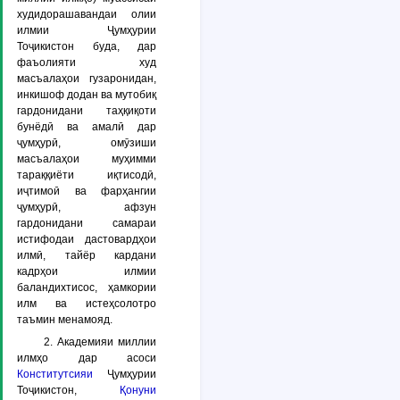
худидорашавандаи олии
илмии Ҷумҳурии
Тоҷикистон буда, дар
фаъолияти худ
масъалаҳои гузаронидан,
инкишоф додан ва мутобиқ
гардонидани таҳқиқоти
бунёдӣ ва амалӣ дар
ҷумҳурӣ, омӯзиши
масъалаҳои муҳимми
тараққиёти иқтисодӣ,
иҷтимоӣ ва фарҳангии
ҷумҳурӣ, афзун
гардонидани самараи
истифодаи дастовардҳои
илмӣ, тайёр кардани
кадрҳои илмии
баландихтисос, ҳамкории
илм ва истеҳсолотро
таъмин менамояд.
2. Академияи миллии
илмҳо дар асоси
Конститутсияи
Ҷумҳурии
Тоҷикистон,
Қонуни