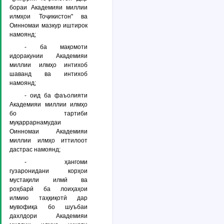
бораи Академияи миллии
илмҳои Тоҷикистон" ва
Оинномаи мазкур иштирок
намоянд;
- ба мақомоти
идоракунии Академияи
миллии илмҳо интихоб
шаванд ва интихоб
намоянд;
- оид ба фаъолияти
Академияи миллии илмҳо
бо тартиби
муқаррарнамудаи
Оинномаи Академияи
миллии илмҳо иттилоот
дастрас намоянд;
- ҳангоми
гузаронидани корҳои
мустақили илмӣ ва
роҳбарӣ ба лоиҳаҳои
илмию таҳқиқотӣ дар
мувофиқа бо шуъбаи
дахлдори Академияи