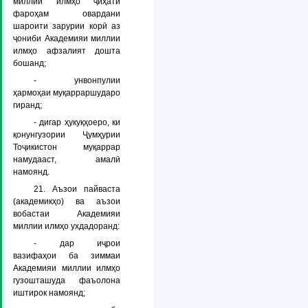
миллии илмҳо ҷиҳати
фароҳам овардани
шароити зарурии корӣ аз
ҷониби Академияи миллии
илмҳо афзалият дошта
бошанд;
- унвонпулии
ҳармоҳаи муқарраршударо
гиранд;
- дигар ҳукуқҳоеро, ки
қонунгузории Ҷумҳурии
Тоҷикистон муқаррар
намудааст, амалӣ
намоянд.
21. Аъзои пайваста
(академикҳо) ва аъзои
вобастаи Академияи
миллии илмҳо ухдадоранд:
- дар иҷрои
вазифаҳои ба зиммаи
Академияи миллии илмҳо
гузошташуда фаъолона
иштирок намоянд;