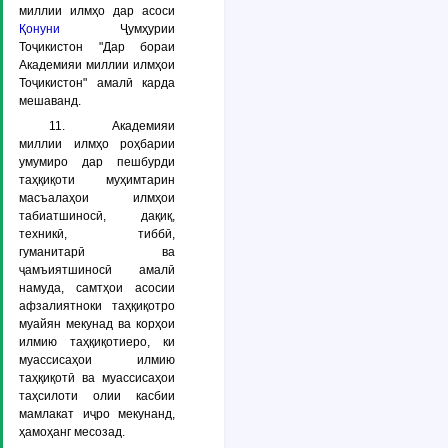
миллии илмҳо дар асоси
Қонуни
Ҷумҳурии
Тоҷикистон "Дар бораи
Академияи миллии илмҳои
Тоҷикистон" амалӣ карда
мешаванд.
11. Академияи
миллии илмҳо роҳбарии
умумиро дар пешбурди
таҳқиқоти муҳимтарин
масъалаҳои илмҳои
табиатшиносӣ, дақиқ,
техникӣ, тиббӣ,
гуманитарӣ ва
ҷамъиятшиносӣ амалӣ
намуда, самтҳои асосии
афзалиятноки таҳқиқотро
муайян мекунад ва корҳои
илмию таҳқиқотиеро, ки
муассисаҳои илмию
таҳқиқотӣ ва муассисаҳои
таҳсилоти олии касбии
мамлакат иҷро мекунанд,
ҳамоҳанг месозад.