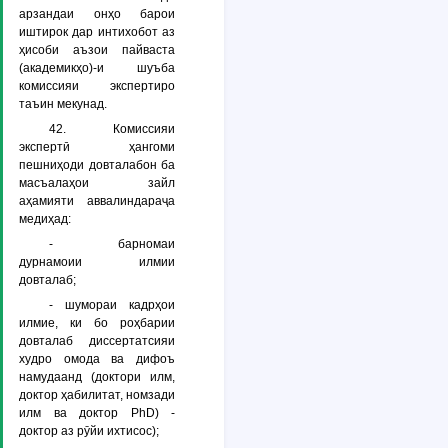
арзандаи онҳо барои
иштирок дар интихобот аз
ҳисоби аъзои пайваста
(академикҳо)-и шуъба
комиссияи экспертиро
таъин мекунад.
42. Комиссияи
экспертӣ ҳангоми
пешниҳоди довталабон ба
масъалаҳои зайл
аҳамияти аввалиндараҷа
медиҳад:
- барномаи
дурнамоии илмии
довталаб;
- шумораи кадрҳои
илмие, ки бо роҳбарии
довталаб диссертатсияи
худро омода ва дифоъ
намудаанд (доктори илм,
доктор ҳабилитат, номзади
илм ва доктор РhD) -
доктор аз рӯйи ихтисос);