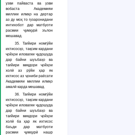
узви пайваста ва узви
вобаста Академияи
миллии илмҳо на дертар
аз ду моҳ то гузаронидани
интихобот дар матбуоти
расмии ҷумҳурӣ эълон
мешавад.
35. Тағйири номгӯйи
ихтисосҳо, тақсим кардани
ҷойҳои иловагии ҷудошуда
дар байни шуъбаҳо ва
тағйири миқдори ҷойҳои
холӣ аз рӯйи ҳар як
ихтисос аз ҷониби раёсати
Академияи миллии илмҳо
амалӣ карда мешавад.
36. Тағйири номгӯйи
ихтисосҳо, тақсим кардани
ҷойҳои иловагии ҷудошуда
дар байни шуъбаҳо ва
тағйири микдори ҷойҳои
холӣ ба ҳар як ихтисос
баъди дар матбуоти
расмии ҷумҳурӣ нашр