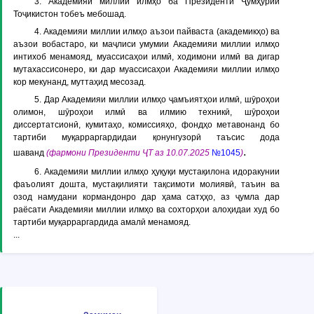
3. Академияи миллии илмҳо ба Президенти Ҷумҳурии
Тоҷикистон тобеъ мебошад.
4. Академияи миллии илмҳо аъзои пайваста (академикҳо) ва
аъзои вобастаро, ки маҷлиси умумии Академияи миллии илмҳо
интихоб менамояд, муассисаҳои илмӣ, ходимони илмӣ ва дигар
мутахассисонеро, ки дар муассисаҳои Академияи миллии илмҳо
кор мекунанд, муттаҳид месозад.
5. Дар Академияи миллии илмҳо ҷамъиятҳои илмӣ, шӯроҳои
олимон, шӯроҳои илмӣ ва илмию техникӣ, шӯроҳои
диссертатсионӣ, кумитаҳо, комиссияҳо, фондҳо метавонанд бо
тартиби муқарраргардидаи қонунгузорӣ таъсис дода
.
шаванд
(фармони Президенти ҶТ аз 10.07.2025
№1045
)
6. Академияи миллии илмҳо ҳуқуқи мустақилона идоракунии
фаъолият дошта, мустақилияти тақсимоти молиявӣ, таъин ва
озод намудани кормандонро дар ҳама сатҳҳо, аз ҷумла дар
раёсати Академияи миллии илмҳо ва сохторҳои алоҳидаи худ бо
тартиби муқарраргардида амалӣ менамояд.
...