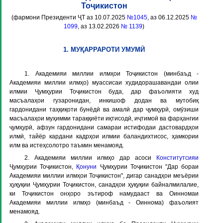
Тоҷикистон
(фармони Президенти ҶТ аз 10.07.2025
№1045
, аз 06.12.2025
№
1099
, аз 13.02.2026
№ 1139
)
1. МУҚАРРАРОТИ УМУМӢ
1. Академияи миллии илмҳои Тоҷикистон (минбаъд -
Академияи миллии илмҳо
) муассисаи худидорашавандаи олии
илмии Ҷумҳурии Тоҷикистон буда, дар фаъолияти худ
масъалаҳои гузаронидан, инкишоф додан ва мутобиқ
гардонидани таҳқиқоти бунёдӣ ва амалӣ дар ҷумҳурӣ, омӯзиши
масъалаҳои муҳимми тараққиёти иқтисодӣ, иҷтимоӣ ва фарҳангии
ҷумҳурӣ, афзун гардонидани самараи истифодаи дастовардҳои
илмӣ, тайёр кардани кадрҳои илмии баландихтисос, ҳамкории
илм ва истеҳсолотро таъмин менамояд.
2. Академияи миллии илмҳо дар асоси
Конститутсияи
Ҷумҳурии Тоҷикистон,
Қонуни
Ҷумҳурии Тоҷикистон "Дар бораи
Академияи миллии илмҳои Тоҷикистон", дигар санадҳои меъёрии
ҳуқуқии Ҷумҳурии Тоҷикистон, санадҳои ҳуқуқии байналмилалие,
ки Тоҷикистон онҳоро эътироф намудааст ва Оинномаи
Академияи миллии илмҳо (минбаъд -
Оиннома
) фаъолият
менамояд.