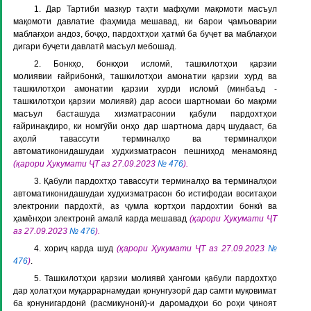
1. Дар Тартиби мазкур таҳти мафҳуми мақомоти масъул
мақомоти давлатие фаҳмида мешавад, ки барои ҷамъоварии
маблағҳои андоз, боҷҳо, пардохтҳои ҳатмӣ ба буҷет ва маблағҳои
дигари буҷети давлатӣ масъул мебошад.
2. Бонкҳо, бонкҳои исломӣ, ташкилотҳои қарзии
молиявии ғайрибонкӣ, ташкилотҳои амонатии қарзии хурд ва
ташкилотҳои амонатии қарзии хурди исломӣ (минбаъд -
ташкилотҳои қарзии молиявӣ
) дар асоси шартномаи бо мақоми
масъул басташуда хизматрасонии қабули пардохтҳои
ғайринақдиро, ки номгӯйи онҳо дар шартнома дарҷ шудааст, ба
аҳолӣ тавассути терминалҳо ва терминалҳои
автоматиконидашудаи худхизматрасон пешниҳод менамоянд
(қарори Ҳукумати ҶТ аз 27.09.2023
№ 476
).
3. Қабули пардохтҳо тавассути терминалҳо ва терминалҳои
автоматиконидашудаи худхизматрасон бо истифодаи воситаҳои
электронии пардохтӣ, аз ҷумла кортҳои пардохтии бонкӣ ва
ҳамёнҳои электронӣ амалӣ карда мешавад
(қарори Ҳукумати ҶТ
аз 27.09.2023
№ 476
).
4. хориҷ карда шуд
(қарори Ҳукумати ҶТ аз 27.09.2023
№
476
)
.
5. Ташкилотҳои қарзии молиявӣ ҳангоми қабули пардохтҳо
дар ҳолатҳои муқаррарнамудаи қонунгузорӣ дар самти муқовимат
ба қонунигардонӣ (расмикунонӣ)-и даромадҳои бо роҳи ҷиноят