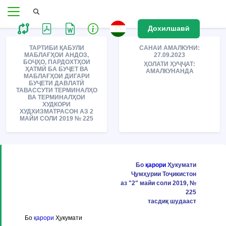
Дохилшавӣ
ТАРТИБИ ҚАБУЛИ
САНАИ АМАЛКУНИ:
МАБЛАҒҲОИ АНДОЗ,
27.09.2023
БОҶҲО, ПАРДОХТҲОИ
ҲОЛАТИ ҲУҶҶАТ:
ҲАТМӢ БА БУҶЕТ ВА
АМАЛКУНАНДА
МАБЛАҒҲОИ ДИГАРИ
БУҶЕТИ ДАВЛАТӢ
ТАВАССУТИ ТЕРМИНАЛҲО
ВА ТЕРМИНАЛҲОИ
ХУДКОРИ
ХУДХИЗМАТРАСОН АЗ 2
МАЙИ СОЛИ 2019 № 225
Бо
қарори
Ҳукумати
Ҷумҳурии Тоҷикистон
аз "2" майи соли 2019, №
225
тасдиқ шудааст
Бо
қарори
Ҳукумати