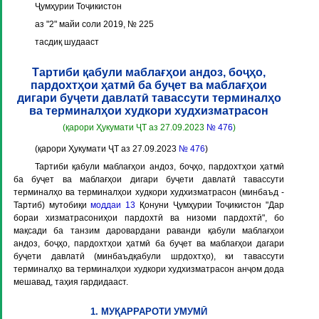
Ҷумҳурии Тоҷикистон
аз "2" майи соли 2019, № 225
тасдиқ шудааст
Тартиби қабули маблағҳои андоз, боҷҳо,
пардохтҳои ҳатмӣ ба буҷет ва маблағҳои
дигари буҷети давлатӣ тавассути терминалҳо
ва терминалҳои худкори худхизматрасон
(қарори Ҳукумати ҶТ аз 27.09.2023
№ 476
)
(қарори Ҳукумати ҶТ аз 27.09.2023
№ 476
)
Тартиби қабули маблағҳои андоз, боҷҳо, пардохтҳои ҳатмӣ
ба буҷет ва маблағҳои дигари буҷети давлатӣ тавассути
терминалҳо ва терминалҳои худкори худхизматрасон (минбаъд -
Тартиб
) мутобиқи
моддаи 13
Қонуни Ҷумҳурии Тоҷикистон "Дар
бораи хизматрасониҳои пардохтӣ ва низоми пардохтӣ", бо
мақсади ба танзим даровардани раванди қабули маблағҳои
андоз, боҷҳо, пардохтҳои ҳатмӣ ба буҷет ва маблағҳои дагари
буҷети давлатӣ (минбаъдқабули шрдохтҳо), ки тавассути
терминалҳо ва терминалҳои худкори худхизматрасон анҷом дода
мешавад, таҳия гардидааст.
1. МУҚАРРАРОТИ УМУМӢ