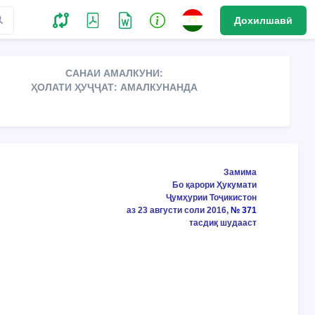
Дохилшавӣ
САНАИ АМАЛКУНИ:
ҲОЛАТИ ҲУҶҶАТ: АМАЛКУНАНДА
Замима
Бо қарори Ҳукумати
Ҷумҳурии Тоҷикистон
аз 23 августи соли 2016,
№ 371
тасдиқ шудааст