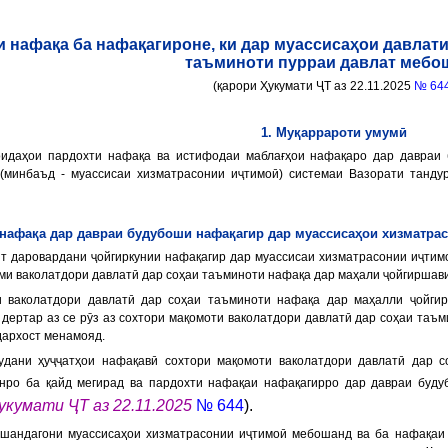
и нафақа ба нафақагироне, ки дар муассисаҳои давлат
таъминоти пурраи давлат мебо
(қарори Ҳукумати ҶТ аз 22.11.2025
№ 64
1. Муқаррароти умумӣ
қоидаҳои пардохти нафақа ва истифодаи маблағҳои нафақаро дар давраи
(минбаъд - муассисаи хизматрасонии иҷтимоӣ) системаи Вазорати танду
 нафақа дар давраи будубоши нафақагир дар муассисаҳои хизматр
ят даровардани ҷойгиркунии нафақагир дар муассисаи хизматрасонии иҷтимо
қоми ваколатдори давлатӣ дар соҳаи таъминоти нафақа дар маҳали ҷойгиршав
и ваколатдори давлатӣ дар соҳаи таъминоти нафақа дар маҳалли ҷойги
 дертар аз се рӯз аз сохтори мақомоти ваколатдори давлатӣ дар соҳаи таъм
дархост менамояд.
удани ҳуҷҷатҳои нафақавӣ сохтори мақомоти ваколатдори давлатӣ дар 
онро ба қайд мегирад ва пардохти нафақаи нафақагирро дар давраи буд
укумати ҶТ аз 22.11.2025
№ 644
)
.
ошандагони муассисаҳои хизматрасонии иҷтимоӣ мебошанд ва ба нафақаи 