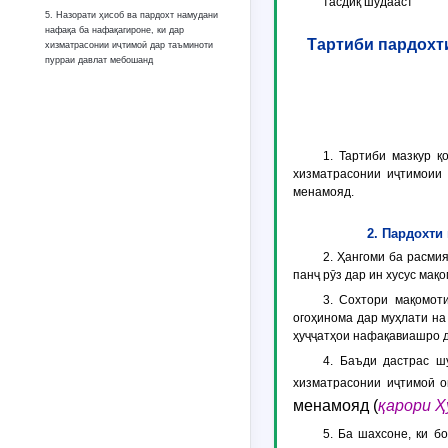
тасдиқ шудааст
5. Назорати ҳисоб ва пардохт намудани
нафақа ба нафақагироне, ки дар
Тартиби пардохт
хизматрасонии иҷтимоӣ дар таъминоти
пурраи давлат мебошанд
1. Тартиби мазкур 
хизматрасонии иҷтимоии 
менамояд.
2. Пардохти
2. Ҳангоми ба расми
панҷ рӯз дар ин хусус ма
3. Сохтори мақомот
огоҳинома дар муҳлати на
ҳуҷҷатҳои нафақавиашро 
4. Баъди дастрас ш
хизматрасонии иҷтимоӣ 
менамояд
(
қарори Ҳ
5. Ба шахсоне, ки б