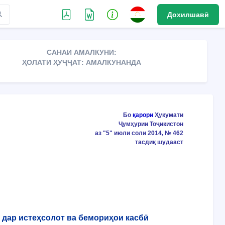
Дохилшавӣ
САНАИ АМАЛКУНИ:
ҲОЛАТИ ҲУҶҶАТ: АМАЛКУНАНДА
Бо
қарори
Ҳукумати
Ҷумҳурии Тоҷикистон
аз "5" июли соли 2014, № 462
тасдиқ шудааст
 дар истеҳсолот ва бемориҳои касбӣ