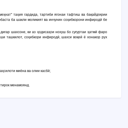
еҳнат" таҳия гардида, тартиби ягонаи тафтиш ва бақайдгирии
вобаста ба шакли моликият ва инчунин соҳибкорони инфиродӣ бе
 дигар шахсоне, ки аз ҳодисаҳои нохуш бо суғуртаи ҳатмӣ фаро
иши ташкилот, соҳибкори инфиродӣ, шахси воқеӣ ё хонакор рух
аҳсилоти миёна ва олии касбӣ;
штирок менамоянд.