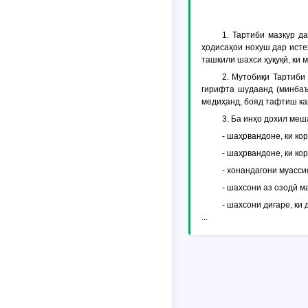
1. Тартиби мазкур д
ҳодисаҳои нохуш дар исте
ташкили шахси ҳуқуқӣ, ки
2. Мутобиқи Тартиби
гирифта шудаанд (минбаъд
медиҳанд, бояд тафтиш ка
3. Ба инҳо дохил меш
- шаҳрвандоне, ки ко
- шаҳрвандоне, ки к
- хонандагони муасси
- шахсони аз озодӣ м
- шахсони дигаре, к
...