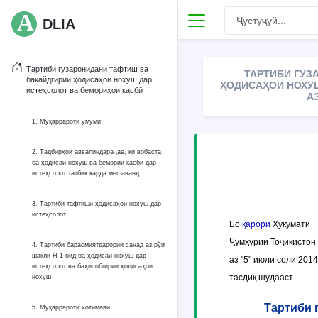
DLIA
Тартиби гузаронидани тафтиш ва
ТАРТИБИ ГУЗ
бақайдгирии ҳодисаҳои нохуш дар
ҲОДИСАҲОИ НОХУШ
истеҳсолот ва бемориҳои касбӣ
А
1. Муқаррароти умумӣ
2. Тадбирҳои аввалиндараҷае, ки вобаста
ба ҳодисаи нохуш ва бемории касбӣ дар
истеҳсолот татбиқ карда мешаванд
3. Тартиби тафтиши ҳодисаҳои нохуш дар
истеҳсолот
Бо
қарори
Ҳукумати
Ҷумҳурии Тоҷикистон
4. Тартиби барасмиятдарории санад аз рўи
шакли Н-1 оид ба ҳодисаи нохуш дар
аз "5" июли соли 201
истеҳсолот ва баҳисобгирии ҳодисаҳои
тасдиқ шудааст
нохуш
Тартиби 
5. Муқаррароти хотимавӣ