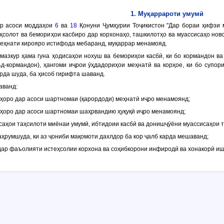
1. Муқаррароти умумӣ
ар асоси моддаҳои
6
ва
18
Қонуни Ҷумҳурии Тоҷикистон "Дар бораи ҳифзи м
ҳсолот ва бемориҳои касбиро дар корхонаҳо, ташкилотҳо ва муассисаҳо но
 меҳнати кирояро истифода мебаранд, муқаррар менамояд.
 мазкур ҳама гуна ҳодисаҳои нохуш ва бемориҳои касбӣ, ки бо кормандон ва
-кормандон), ҳангоми иҷрои ӯҳдадориҳои меҳнатӣ ва корҳое, ки бо супор
рда шуда, ба ҳисоб гирифта шаванд.
аванд:
рҳоро дар асоси шартномаи (қарордоди) меҳнатӣ иҷро менамоянд;
орҳоро дар асоси шартномаи шаҳрвандию ҳуқуқӣ иҷро менамоянд;
саҳои таҳсилоти миёнаи умумӣ, ибтидоии касбӣ ва донишҷӯёни муассисаҳои т
аҳрумшуда, ки аз ҷониби мақомоти дахлдор ба кор ҷалб карда мешаванд;
и дар фаъолияти истеҳсолии корхона ва соҳибкорони инфиродӣ ва хонакорӣ и