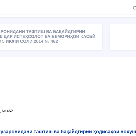
АРОНИДАНИ ТАФТИШ ВА БАҚАЙДГИРИИ
 ДАР ИСТЕҲСОЛОТ ВА БЕМОРИҲОИ КАСБӢ
З 5 ИЮЛИ СОЛИ 2014 № 462
4, № 462
гузаронидани тафтиш ва бақайдгирии ҳодисаҳои нохуш