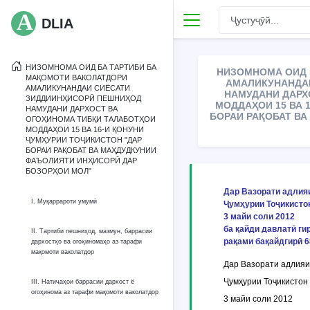
DLIA
НИЗОМНОМА ОИД БА ТАРТИБИ БА
НИЗОМНОМА ОИД 
МАҚОМОТИ ВАКОЛАТДОРИ
АМАЛИКУНАНДА
АМАЛИКУНАНДАИ СИЁСАТИ
НАМУДАНИ ДАРХ
ЗИДДИИНҲИСОРӢ ПЕШНИҲОД
МОДДАҲОИ 15 ВА 
НАМУДАНИ ДАРХОСТ ВА
БОРАИ РАҚОБАТ В
ОГОҲИНОМА ТИБҚИ ТАЛАБОТҲОИ
МОДДАҲОИ 15 ВА 16-И ҚОНУНИ
ҶУМҲУРИИ ТОҶИКИСТОН "ДАР
БОРАИ РАҚОБАТ ВА МАҲДУДКУНИИ
ФАЪОЛИЯТИ ИНҲИСОРӢ ДАР
БОЗОРҲОИ МОЛ"
Дар Вазорати адлия
I. Муқаррароти умумӣ
Ҷумҳурии Тоҷикисто
3 майи соли 2012
ба қайди давлатӣ ги
II. Тартиби пешниҳод, мазмун, баррасии
рақами бақайдгирӣ 6
дархостҳо ва огоҳиномаҳо аз тарафи
мақомоти ваколатдор
Дар Вазорати адлияи
Ҷумҳурии Тоҷикистон
III. Натиҷаҳои баррасии дархост ё
огоҳинома аз тарафи мақомоти ваколатдор
3 майи соли 2012