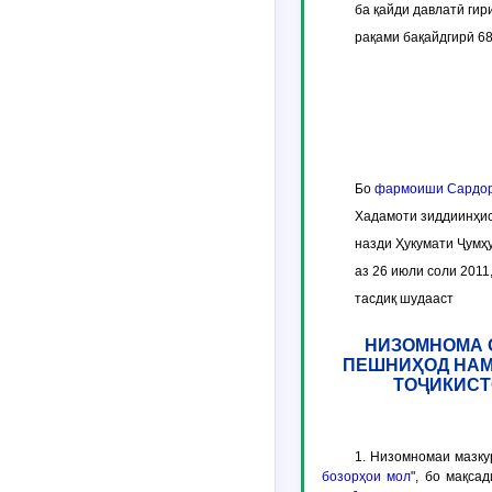
ба қайди давлатӣ гир
рақами бақайдгирӣ 6
Бо
фармоиши Сардо
Хадамоти зиддиинҳи
назди Ҳукумати Ҷумҳ
аз 26 июли соли 2011
тасдиқ шудааст
НИЗОМНОМА 
ПЕШНИҲОД НАМУ
ТОҶИКИСТ
1. Низомномаи мазку
бозорҳои мол
", бо мақса