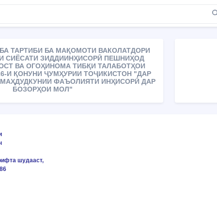
БА ТАРТИБИ БА МАҚОМОТИ ВАКОЛАТДОРИ
И СИЁСАТИ ЗИДДИИНҲИСОРӢ ПЕШНИҲОД
ОСТ ВА ОГОҲИНОМА ТИБҚИ ТАЛАБОТҲОИ
16-И ҚОНУНИ ҶУМҲУРИИ ТОҶИКИСТОН "ДАР
А МАҲДУДКУНИИ ФАЪОЛИЯТИ ИНҲИСОРӢ ДАР
БОЗОРҲОИ МОЛ"
и
н
рифта шудааст,
86