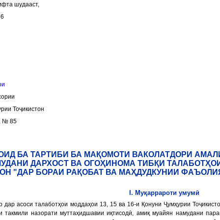
ифта шудааст,
86
ри
сории
урии Тоҷикистон
, № 85
ОИД БА ТАРТИБИ БА МАҚОМОТИ ВАКОЛАТДОРИ АМА
ДАНИ ДАРХОСТ ВА ОГОҲИНОМА ТИБҚИ ТАЛАБОТҲОИ 
ОН "ДАР БОРАИ РАҚОБАТ ВА МАҲДУДКУНИИ ФАЪОЛИ
I. Муқаррароти умумӣ
р дар асоси талаботҳои моддаҳои 13, 15 ва 16-и Қонуни Ҷумҳурии Тоҷикисто
ди такмили назорати муттаҳидшавии иқтисодӣ, амиқ муайян намудани пар