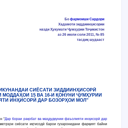
Бо
фармоиши Сардори
Хадамоти зиддиинҳисории
назди Ҳукумати Ҷумҳурии Тоҷикистон
аз 26 июли соли 2011, № 85
тасдиқ шудааст
ЛИКУНАНДАИ СИЁСАТИ ЗИДДИИНҲИСОРӢ
МОДДАҲОИ 15 ВА 16-И ҚОНУНИ ҶУМҲУРИИ
ЯТИ ИНҲИСОРӢ ДАР БОЗОРҲОИ МОЛ"
н "
Дар бораи рақобат ва маҳдудкунии фаъолияти инҳисорӣ дар
аметрҳои сиёсати иқтисодӣ барои гузаронидани фарқият байни