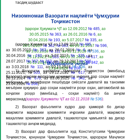
тасдиқ шудааст
Низомномаи Вазорати нақлиёти Ҷумҳурии
Тоҷикистон
(қарори Ҳукумати ҶТ аз 12.09.2012
№ 485
, аз
30.05.2015
№ 363
, аз 26.01.2016
№ 6
, аз
30.04.2016
№ 193
, аз 5.07.2017
№ 335
, аз
(қарори Ҳукумати ҶТ аз 12.09.2012
№ 485
,
28.07.2017
№ 362
,
№ 363
, аз 29.12.2017
№ 596
,
аз 30.05.2015
№ 363
, аз 26.01.2016
№ 6
, аз
аз 3.03.2018
№ 111
, аз 02.11.2018
№ 536
, аз
30.04.2016
№ 193
, аз 5.07.2017
№ 335
, аз
25.11.2021, №
503
, аз 29.12.2022
№ 617
, аз
28.07.2017
№ 362
,
№ 363
, аз 29.12.2017
№ 596
,
26.12.2024
№ 670
, аз 03.06.2025
№ 342
, аз
I. Муқаррароти умумӣ
аз 3.03.2018
№ 111
, аз 02.11.2018
№ 536
, аз
23.04.2026
№ 208
)
1) Вазорати нақлиёти Ҷумҳурии Тоҷикистон (минбаъд
25.11.2021, №
503
, аз 29.12.2022
№ 617
, аз
Вазорат
) мақоми марказии ҳокимияти иҷроия дар соҳаи нақлиёт
26.12.2024
№ 670
, аз 03.06.2025
№ 342
, аз
мебошад, ки вазифаҳои пешбурди сиёсати давлатӣ ва танзими
23.04.2026
№ 208
)
меъёрии ҳуқуқиро дар соҳаи нақлиёти роҳи оҳан, автомобилӣ ва
хоҷагии роҳҳо (минбаъд -
соҳаи нақлиёт
) ба анҷом
мерасонад
(қарори Ҳукумати ҶТ аз 02.11.2018
№ 536
).
2) Вазорат фаъолияти худро дар ҳамкорӣ бо дигар
мақомоти марказии ҳокимияти иҷроияи давлатӣ, мақомоти
маҳаллии ҳокимияти давлатӣ, ташкилотҳои ҷамъиятӣ ва дигар
ташкилотҳо анҷом медиҳад.
3) Вазорат дар фаъолияти худ Конститутсияи Ҷумҳурии
Тоҷикистон, қонунҳои Ҷумҳурии Тоҷикистон, қарорҳои Маҷлиси