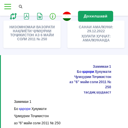
Дохилшавӣ
НИЗОМНОМАИ ВАЗОРАТИ
САНАИ АМАЛКУНИ:
НАҚЛИЁТИ ҶУМҲУРИИ
29.12.2022
ТОҶИКИСТОН АЗ 6 МАЙИ
ҲОЛАТИ ҲУҶҶАТ:
СОЛИ 2011 № 250
АМАЛКУНАНДА
Замимаи 1
Бо
қарори
Ҳукумати
Ҷумҳурии Тоҷикистон
аз "6" майи соли 2011 №
250
тасдиқ шудааст
Замимаи 1
Бо
қарори
Ҳукумати
Ҷумҳурии Тоҷикистон
аз "6" майи соли 2011 № 250