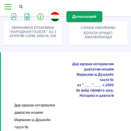
Дохилшавӣ
ОИННОМАИ РӮЗНОМАИ
САНАИ АМАЛКУНИ:
"НАРОДНАЯ ГАЗЕТА" АЗ 3
ҲОЛАТИ ҲУҶҶАТ:
АПРЕЛИ СОЛИ 2000 № 156
АМАЛКУНАНДА
Дар идораи нотариалии
давлатии ноҳияи
Марказии ш.Душанбе
таҳти №
аз "____"____ с.2000
ба қайд гирифта шуд.
Нотариуси давлатӣ
Дар идораи нотариалии
давлатии ноҳияи
Марказии ш.Душанбе
таҳти №