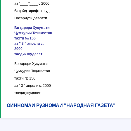
аз "____"____ с.2000
ба қайд гирифта шуд.
Нотариуси давлатӣ
Бо қарори Ҳукумати
Ҷумҳурии Тоҷикистон
таҳти № 156
аз " 3 " апрели с.
2000
тасдиқ шудааст
Бо қарори Ҳукумати
Ҷумҳурии Тоҷикистон
таҳти № 156
аз " 3 " апрели с. 2000
тасдиқ шудааст
ОИННОМАИ РӯЗНОМАИ "НАРОДНАЯ ГАЗЕТА"
...