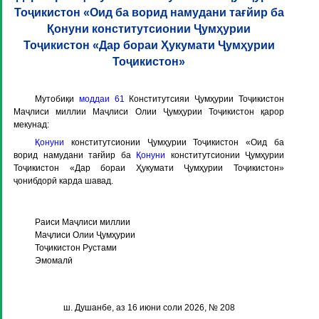
Тоҷикистон «Оид ба ворид намудани тағйир ба
Қонуни конститутсионии Ҷумҳурии
Тоҷикистон «Дар бораи Ҳукумати Ҷумҳурии
Тоҷикистон»
Мутобиқи
моддаи 61
Конститутсияи Ҷумҳурии Тоҷикистон
Маҷлиси миллии Маҷлиси Олии Ҷумҳурии Тоҷикистон қарор
мекунад:
Қонуни
конститутсионии Ҷумҳурии Тоҷикистон «Оид ба
ворид намудани тағйир ба
Қонуни
конститутсионии Ҷумҳурии
Тоҷикистон «Дар бораи Ҳукумати Ҷумҳурии Тоҷикистон»
ҷонибдорӣ карда шавад.
Раиси Маҷлиси миллии
Маҷлиси Олии Ҷумҳурии
Тоҷикистон Рустами
Эмомалӣ
ш. Душанбе, аз 16 июни соли 2026, № 208