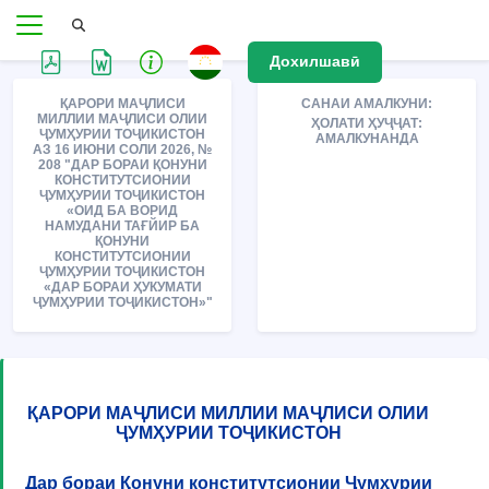
Дохилшавӣ
ҚАРОРИ МАҶЛИСИ
САНАИ АМАЛКУНИ:
МИЛЛИИ МАҶЛИСИ ОЛИИ
ҲОЛАТИ ҲУҶҶАТ:
ҶУМҲУРИИ ТОҶИКИСТОН
АМАЛКУНАНДА
АЗ 16 ИЮНИ СОЛИ 2026, №
208 "ДАР БОРАИ ҚОНУНИ
КОНСТИТУТСИОНИИ
ҶУМҲУРИИ ТОҶИКИСТОН
«ОИД БА ВОРИД
НАМУДАНИ ТАҒЙИР БА
ҚОНУНИ
КОНСТИТУТСИОНИИ
ҶУМҲУРИИ ТОҶИКИСТОН
«ДАР БОРАИ ҲУКУМАТИ
ҶУМҲУРИИ ТОҶИКИСТОН»"
ҚАРОРИ МАҶЛИСИ МИЛЛИИ МАҶЛИСИ ОЛИИ
ҶУМҲУРИИ ТОҶИКИСТОН
Дар бораи Қонуни конститутсионии Ҷумҳурии