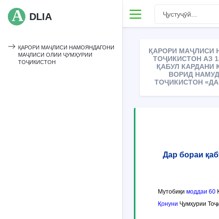
DLIA
ҚАРОРИ МАҶЛИСИ НАМОЯНДАГОНИ
ҚАРОРИ МАҶЛИСИ 
МАҶЛИСИ ОЛИИ ҶУМҲУРИИ
ТОҶИКИСТОН АЗ 18
ТОҶИКИСТОН
ҚАБУЛ КАРДАНИ 
ВОРИД НАМУД
ТОҶИКИСТОН «ДА
Дар бораи қа
Мутобиқи
моддаи 60
К
Қонуни
Ҷумҳурии Тоҷи