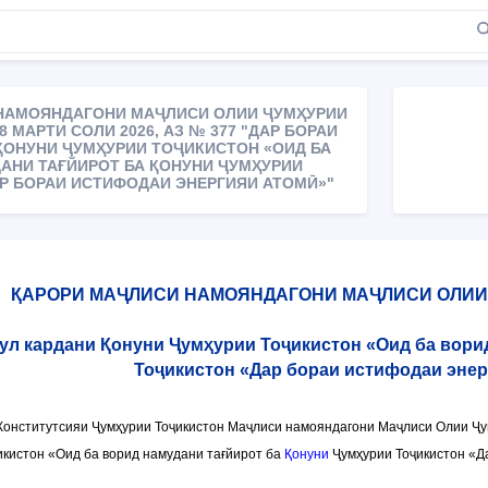
НАМОЯНДАГОНИ МАҶЛИСИ ОЛИИ ҶУМҲУРИИ
 МАРТИ СОЛИ 2026, АЗ № 377 "ДАР БОРАИ
ҚОНУНИ ҶУМҲУРИИ ТОҶИКИСТОН «ОИД БА
АНИ ТАҒЙИРОТ БА ҚОНУНИ ҶУМҲУРИИ
Р БОРАИ ИСТИФОДАИ ЭНЕРГИЯИ АТОМӢ»"
ҚАРОРИ МАҶЛИСИ НАМОЯНДАГОНИ МАҶЛИСИ ОЛИИ
бул кардани Қонуни Ҷумҳурии Тоҷикистон «Оид ба вори
Тоҷикистон «Дар бораи истифодаи энер
онститутсияи Ҷумҳурии Тоҷикистон Маҷлиси намояндагони Маҷлиси Олии Ҷум
кистон «Оид ба ворид намудани тағйирот ба
Қонуни
Ҷумҳурии Тоҷикистон «Да