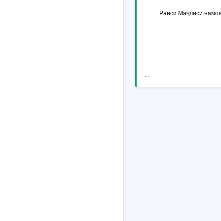
Раиси Маҷлиси намоя
...