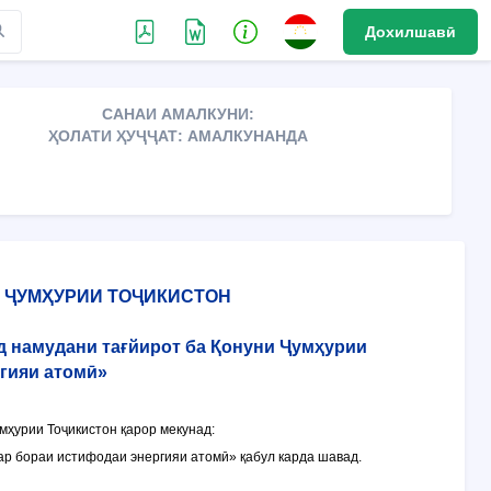
Дохилшавӣ
САНАИ АМАЛКУНИ:
ҲОЛАТИ ҲУҶҶАТ: АМАЛКУНАНДА
 ҶУМҲУРИИ ТОҶИКИСТОН
д намудани тағйирот ба Қонуни Ҷумҳурии
гияи атомӣ»
ҳурии Тоҷикистон қарор мекунад:
р бораи истифодаи энергияи атомӣ» қабул карда шавад.