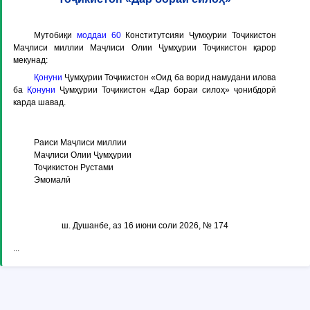
Мутобиқи
моддаи 60
Конститутсияи Ҷумҳурии Тоҷикистон
Маҷлиси миллии Маҷлиси Олии Ҷумҳурии Тоҷикистон қарор
мекунад:
Қонуни
Ҷумҳурии Тоҷикистон «Оид ба ворид намудани илова
ба
Қонуни
Ҷумҳурии Тоҷикистон «Дар бораи силоҳ» ҷонибдорӣ
карда шавад.
Раиси Маҷлиси миллии
Маҷлиси Олии Ҷумҳурии
Тоҷикистон Рустами
Эмомалӣ
ш. Душанбе, аз 16 июни соли 2026, № 174
...