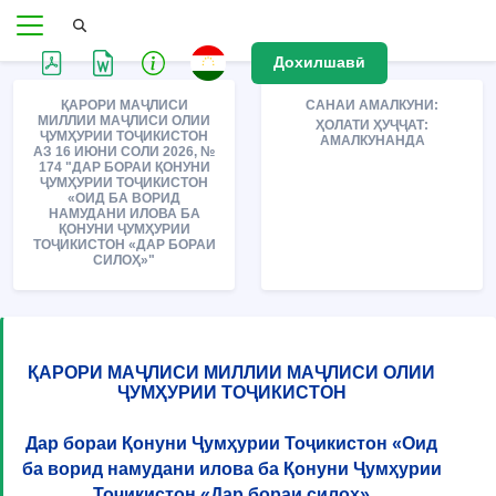
Дохилшавӣ
ҚАРОРИ МАҶЛИСИ
САНАИ АМАЛКУНИ:
МИЛЛИИ МАҶЛИСИ ОЛИИ
ҲОЛАТИ ҲУҶҶАТ:
ҶУМҲУРИИ ТОҶИКИСТОН
АМАЛКУНАНДА
АЗ 16 ИЮНИ СОЛИ 2026, №
174 "ДАР БОРАИ ҚОНУНИ
ҶУМҲУРИИ ТОҶИКИСТОН
«ОИД БА ВОРИД
НАМУДАНИ ИЛОВА БА
ҚОНУНИ ҶУМҲУРИИ
ТОҶИКИСТОН «ДАР БОРАИ
СИЛОҲ»"
ҚАРОРИ МАҶЛИСИ МИЛЛИИ МАҶЛИСИ ОЛИИ
ҶУМҲУРИИ ТОҶИКИСТОН
Дар бораи Қонуни Ҷумҳурии Тоҷикистон «Оид
ба ворид намудани илова ба Қонуни Ҷумҳурии
Тоҷикистон «Дар бораи силоҳ»