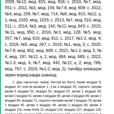
2009, №12, мод. 815, мод. 816; с. 2010, №7, мод.
551; с. 2011, №3, мод. 159, №7-8, мод. 609: с. 2012,
№4, мод. 259, №7, мод. 714, №8, мод. 815, №12, қ.
1, мод. 1020, мод. 1025; с. 2013, №7, мод. 510, мод.
511; с. 2014, №3, мод. 142; №11, мод. 643; с. 2015,
№11, мод. 950; с. 2016, №3, мод. 128, №5, мод.
357, №7, мод. 610, мод. 611; с. 2017, №1-2, мод. 4;
с. 2018, №5, мод. 267; с. 2019, №1, мод. 3; с. 2020,
№7-9, мод. 602, мод. 608; с. 2021, №1-2, мод. 5, №
4, мод. 197, №12, қ. 2, мод. 684, мод. 685; с. 2022,
№1-3, мод. 4, №7, мод. 442, №12, қ. 2, мод. 766,
мод. 767; с. 2024, №1-2, мод. 2), тағийру иловаҳои
зерин ворид карда шаванд:
1. Дар сархатҳои чорум, бистум ва бисту якуми моддаи 6,
моддаи 44, ном ва қисмҳои 1, 3 ва 4 моддаи 45, сархати чоруми
қисми 6 моддаи 53, моддаи 54, моддаи 55, қисми 1 моддаи 59,
қисми 1 моддаи 61, қисми 3 моддаи 65, қисми 2 моддаи 68, қисми 1
моддаи 69, моддаи 71, сархати панҷуми қисми 3 моддаи 78, қисми
1 моддаи 80, қисми 4 моддаи 86, қисми 2 моддаи 89, қисми 2
моддаи 116, номи боби 15, моддаи 126, моддаи 127, моддаи 128,