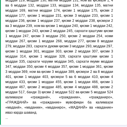
моддаи 129, моддаи 130, матни моддаи 131, ном ва қисмҳои 1, 4
ва 6 моддаи 132, моддаи 133, моддаи 134, моддаи 135, матни
моддаи 169, матни моддаи 174, қисми 1 моддаи 175, қисми 2
моддаи 177, қисми 1 моддаи 231, қисми 3 моддаи 233, қисми 1
моддаи 236, қисми 1 моддаи 237, қисми 2 моддаи 238, қисмҳои 2
ва 3 моддаи 239, ном ва қисми 1 моддаи 240, қисми 1 моддаи 242,
қисми 1 моддаи 243, қисми 2 моддаи 245, сархати ҳаштуми қисми
1 моддаи 247, қисми 3 моддаи 250, қисми 2 моддаи 254, номи
моддаи 267, қисми 1 моддаи 268, моддаи 277, қисми 8 моддаи
279, моддаи 283, сархати дуюми қисми 3 моддаи 293, моддаи 297,
қисми 1 моддаи 301, моддаи 303, қисми 2 моддаи 307, қисми 3
моддаи 314, қисми 1 моддаи 328, сархати ҳаштуми қисми 1
моддаи 335, сархати чоруми моддаи 345, сархати якуми моддаи
347, моддаи 350, қисми 4 моддаи 357, қисми 1 моддаи 361, қисми
3 моддаи 369, ном ва қисми 3 моддаи 389, қисмҳои 2 ва 8 моддаи
401, қисми 1 моддаи 403, қисмҳои 5 ва 6 моддаи 410, қисми 4
моддаи 433, қисми 1 моддаи 455, қисми 1 моддаи 466, қисми 1
моддаи 467, қисми 2 моддаи 485, қисми 4 моддаи 488, қисми 2
моддаи 517, банди 3) қисми 2 моддаи 522 ва қисми 5 моддаи 524
калимаҳои «гражданӣ», «граждании», «гражданиро»,
«ГРАЖДАНӢ» ва «граждание» мувофиқан ба калимаҳои
«маданӣ», «мадании», «маданиро», «МАДАНӢ» ва «мадание»
иваз карда шаванд.
...