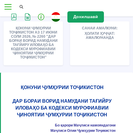
Дохилшавӣ
ҚОНУНИ ҶУМҲУРИИ
САНАИ АМАЛКУНИ:
ТОҶИКИСТОН АЗ 17 ИЮНИ
ҲОЛАТИ ҲУҶҶАТ:
СОЛИ 2026, № 2260 "ДАР
АМАЛКУНАНДА
БОРАИ ВОРИД НАМУДАНИ
ТАҒЙИРУ ИЛОВАҲО БА
КОДЕКСИ МУРОФИАВИИ
ҶИНОЯТИИ ҶУМҲУРИИ
ТОҶИКИСТОН"
ҚОНУНИ ҶУМҲУРИИ ТОҶИКИСТОН
ДАР БОРАИ ВОРИД НАМУДАНИ ТАҒИЙРУ
ИЛОВАҲО БА КОДЕКСИ МУРОФИАВИИ
ҶИНОЯТИИ ҶУМҲУРИИ ТОҶИКИСТОН
Бо қарори Маҷлиси намояндагони
Маҷлиси Олии Ҷумҳурии Тоҷикистон